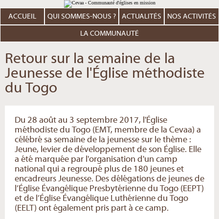
Aller
Outils
au
personnels
contenu.
ACCUEIL
QUI SOMMES-NOUS ?
ACTUALITÉS
NOS ACTIVITÉS
|
Aller
à
LA COMMUNAUTÉ
la
navigation
Retour sur la semaine de la
Jeunesse de l'Église méthodiste
du Togo
Du 28 août au 3 septembre 2017, l'Église
méthodiste du Togo (EMT, membre de la Cevaa) a
célébré sa semaine de la jeunesse sur le thème :
Jeune, levier de développement de son Église. Elle
a été marquée par l'organisation d'un camp
national qui a regroupé plus de 180 jeunes et
encadreurs Jeunesse. Des délégations de jeunes de
l’Église Évangélique Presbytérienne du Togo (EEPT)
et de l’Église Évangélique Luthérienne du Togo
(EELT) ont également pris part à ce camp.