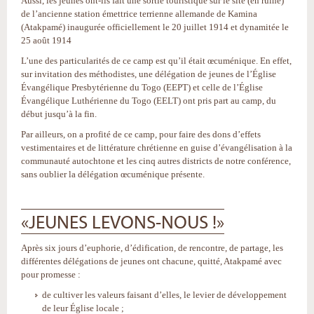
Aussi, les jeunes ont-ils fait une sortie touristique sur le site (en ruine)
de l’ancienne station émettrice terrienne allemande de Kamina
(Atakpamé) inaugurée officiellement le 20 juillet 1914 et dynamitée le
25 août 1914
L’une des particularités de ce camp est qu’il était œcuménique. En effet,
sur invitation des méthodistes, une délégation de jeunes de l’Église
Évangélique Presbytérienne du Togo (EEPT) et celle de l’Église
Évangélique Luthérienne du Togo (EELT) ont pris part au camp, du
début jusqu’à la fin.
Par ailleurs, on a profité de ce camp, pour faire des dons d’effets
vestimentaires et de littérature chrétienne en guise d’évangélisation à la
communauté autochtone et les cinq autres districts de notre conférence,
sans oublier la délégation œcuménique présente.
«JEUNES LEVONS-NOUS !»
Après six jours d’euphorie, d’édification, de rencontre, de partage, les
différentes délégations de jeunes ont chacune, quitté, Atakpamé avec
pour promesse :
de cultiver les valeurs faisant d’elles, le levier de développement
de leur Église locale ;