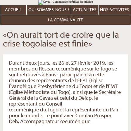
Aller
Outils
au
personnels
contenu.
ACCUEIL
QUI SOMMES-NOUS ?
ACTUALITÉS
NOS ACTIVITÉS
|
Aller
à
LA COMMUNAUTÉ
la
navigation
«On aurait tort de croire que la
crise togolaise est finie»
Durant deux jours, les 26 et 27 février 2019, les
membres du Réseau œcuménique sur le Togo se
sont retrouvés à Paris : participaient à cette
réunion des représentants de l'EEPT (Église
Évangélique Presbytérienne du Togo) et de l'EMT
(Église Méthodiste du Togo), ainsi que le Secrétaire
Général de la Cevaa et celui du Défap, le
représentant du Conseil
œcuménique du Togo et la représentante du Pain
pour le monde. Le point avec Comlan Prosper
Deh, Accompagnateur œcuménique.