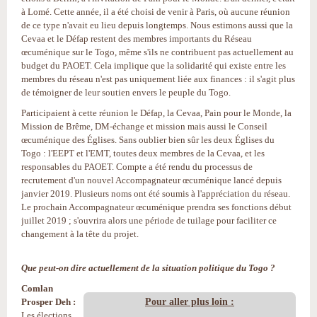
à Lomé. Cette année, il a été choisi de venir à Paris, où aucune réunion
de ce type n'avait eu lieu depuis longtemps. Nous estimons aussi que la
Cevaa et le Défap restent des membres importants du Réseau
œcuménique sur le Togo, même s'ils ne contribuent pas actuellement au
budget du PAOET. Cela implique que la solidarité qui existe entre les
membres du réseau n'est pas uniquement liée aux finances : il s'agit plus
de témoigner de leur soutien envers le peuple du Togo.
Participaient à cette réunion le Défap, la Cevaa, Pain pour le Monde, la
Mission de Brême, DM-échange et mission mais aussi le Conseil
œcuménique des Églises. Sans oublier bien sûr les deux Églises du
Togo : l'EEPT et l'EMT, toutes deux membres de la Cevaa, et les
responsables du PAOET. Compte a été rendu du processus de
recrutement d'un nouvel Accompagnateur œcuménique lancé depuis
janvier 2019. Plusieurs noms ont été soumis à l'appréciation du réseau.
Le prochain Accompagnateur œcuménique prendra ses fonctions début
juillet 2019 ; s'ouvrira alors une période de tuilage pour faciliter ce
changement à la tête du projet.
Que peut-on dire actuellement de la situation politique du Togo ?
Comlan
Pour aller plus loin :
Prosper Deh :
Les élections