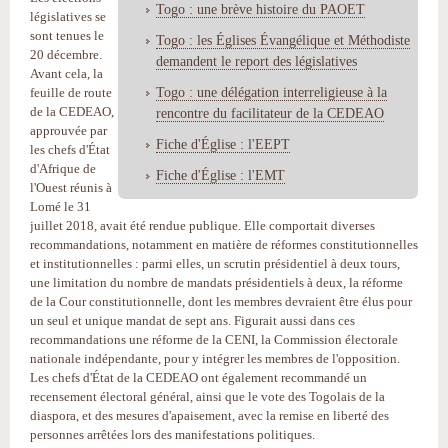
Togo : une brève histoire du PAOET
législatives se
sont tenues le
Togo : les Églises Évangélique et Méthodiste
20 décembre.
demandent le report des législatives
Avant cela, la
Togo : une délégation interreligieuse à la
feuille de route
de la CEDEAO,
rencontre du facilitateur de la CEDEAO
approuvée par
Fiche d'Église : l'EEPT
les chefs d'État
d'Afrique de
Fiche d'Église : l'EMT
l'Ouest réunis à
Lomé le 31
juillet 2018, avait été rendue publique. Elle comportait diverses
recommandations, notamment en matière de réformes constitutionnelles
et institutionnelles : parmi elles, un scrutin présidentiel à deux tours,
une limitation du nombre de mandats présidentiels à deux, la réforme
de la Cour constitutionnelle, dont les membres devraient être élus pour
un seul et unique mandat de sept ans. Figurait aussi dans ces
recommandations une réforme de la CENI, la Commission électorale
nationale indépendante, pour y intégrer les membres de l'opposition.
Les chefs d'État de la CEDEAO ont également recommandé un
recensement électoral général, ainsi que le vote des Togolais de la
diaspora, et des mesures d'apaisement, avec la remise en liberté des
personnes arrêtées lors des manifestations politiques.