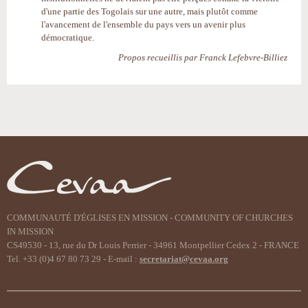
d'une partie des Togolais sur une autre, mais plutôt comme
l'avancement de l'ensemble du pays vers un avenir plus
démocratique.
Propos recueillis par Franck Lefebvre-Billiez
Actions
sur
le
document
COMMUNAUTÉ D'ÉGLISES EN MISSION - COMMUNITY OF CHURCHES
IN MISSION
CS49530 - 13, rue du Dr Louis Perrier - 34961 Montpellier Cedex 2 - FRANCE
Tel. +33 (0)4 67 80 73 29 - E-mail :
secretariat@cevaa.org