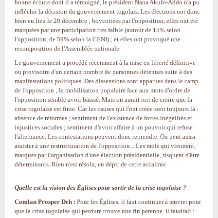
bonne écoute dont il a témoigné, le président Nana Akufo-Addo n'a pu
infléchir la décision du gouvernement togolais. Les élections ont donc
bien eu lieu le 20 décembre ; boycottées par l'opposition, elles ont été
marquées par une participation très faible (autour de 15% selon
l'opposition, de 59% selon la CENI) ; et elles ont provoqué une
recomposition de l'Assemblée nationale.
Le gouvernement a procédé récemment à la mise en liberté définitive
ou provisoire d'un certain nombre de personnes détenues suite à des
manifestations politiques. Des dissensions sont apparues dans le camp
de l'opposition ; la mobilisation populaire face aux mots d'ordre de
l'opposition semble avoir baissé. Mais on aurait tort de croire que la
crise togolaise est finie. Car les causes qui l'ont créée sont toujours là :
absence de réformes ; sentiment de l'existence de fortes inégalités et
injustices sociales ; sentiment d'avoir affaire à un pouvoir qui refuse
l'alternance. Les contestations peuvent donc reprendre. On peut aussi
assister à une restructuration de l'opposition... Les mois qui viennent,
marqués par l'organisation d'une élection présidentielle, risquent d'être
déterminants. Rien n'est résolu, en dépit de cette accalmie.
Quelle est la vision des Églises pour sortir de la crise togolaise ?
Comlan Prosper Deh :
Pour les Églises, il faut continuer à œuvrer pour
que la crise togolaise qui perdure trouve une fin pérenne. Il faudrait :