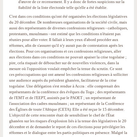
d'œuvre de ce recensement. Il y a donc de fortes suspicions sur la
fiabilité de la liste électorale telle qu'elle a été établie.
C'est dans ces conditions qu'ont été organisées les élections législatives
du 20 décembre. De nombreuses organisations de la société civile, mais
aussi des représentants de diverses confessions religieuses - catholiques,
protestants, musulmans - ont estimé que les conditions n'étaient pas
réunies pour aller voter. Il fallait à leurs yeux d'abord procéder aux
réformes, afin de s'assurer qu'il n'y aurait pas de contestation après les
élections. Pour ces organisations et ces confessions religieuses, aller
aux élections dans ces conditions ne pouvait apaiser la crise togolaise ;
pire, cela risquait de déboucher sur de nouvelles violences, dans la
mesure où l'opposition voulait empêcher la tenue du scrutin. Ce sont
ces préoccupations qui ont amené les confessions religieuses à solliciter
une audience auprès du président ghanéen, facilitateur de la crise
togolaise. Une délégation s'est rendue à Accra : elle comprenait des
représentants de la conférence des évêques du Togo ; des représentants
de l'EMT et de l'EEPT, assistés par le PAOET ; un représentant de
l'association des cadres musulmans ; un représentant de la Conférence
des Églises de toute l'Afrique (CETA). Elle a été reçue le 15 décembre.
L'objectif de cette rencontre était de sensibiliser le chef de l'État
ghanéen sur les risques d'explosion liés à la tenue des législatives le 20
décembre et de demander le report de ces élections pour privilégier les
réformes et le dialogue entre les partis politiques en présence. Malgré la