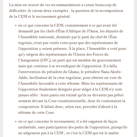
La mise en oeuvre de ces recommandations a connu beaucoup de
difficultés. Je citerai deux exemples : la question de la recomposition
de la CENI et le recensement général.
en ce qui concerne la CENI, contrairement à ce qui avait été
demandé par les chefs d'État d'Afrique de l'Ouest, les députés de
l'Assemblée nationale, dominée par le parti du chef de l'État
togolais, n'ont pas voulu voter pour que des représentants de
l'opposition y soient présents. À la place, l'Assemblée a voté pour
qu'y siègent des représentants de l'Union des Forces du
Changement (UFC), un parti qui est membre du gouvernement
mais qui continue à se revendiquer de l'opposition. Il a fallu
l'intervention du président du Ghana, le président Nana Akufo-
Addo, facilitateur de la crise togolaise, pour obtenir un vote de
l'Assemblée favorable à cette réforme. Mais les représentants de
l'opposition finalement désignés pour siéger à la CENI n'y sont
jamais allés : leurs partis ont estimé qu'ils ne devaient pas prêter
serment devant la Cour constitutionnelle, dont ils contestaient la
composition. Il fallait donc, selon eux, procéder d'abord à la
réforme de cette Cour.
en ce qui concerne le recensement, il a été organisé de façon
unilatérale, sans participation des partis de l'opposition, puisqu'ils
ne siégeaient pas à la CENI ; or c'est la CENI qui est le maître