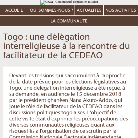
Aller
Outils
au
personnels
contenu.
ACCUEIL
QUI SOMMES-NOUS ?
ACTUALITÉS
NOS ACTIVITÉS
|
Aller
à
LA COMMUNAUTÉ
la
navigation
Togo : une délégation
interreligieuse à la rencontre du
facilitateur de la CEDEAO
Devant les tensions qui s'accumulent à l'approche
de la date prévue pour les élections législatives au
Togo, une délégation interreligieuse a été reçue, à
sa demande, en audience le 15 décembre 2018
par le président ghanéen Nana Akufo-Addo, qui
joue le rôle de facilitateur de la CEDEAO dans les
discussions politiques togolaises. L'objectif de
cette visite était d'exprimer les préoccupations des
diverses communautés religieuses quant aux
risques liés à l'organisation de ce scrutin par la
Commission Nationale Électorale Indépendante,