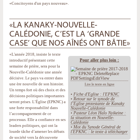
«Concitoyens d'un pays nouveau».
«LA KANAKY-NOUVELLE-
CALÉDONIE, C’EST LA ‘GRANDE
CASE’ QUE NOS AÎNÉS ONT BÂTIE»
«L'année 2018, insiste le texte
Pour aller plus loin :
introductif présentant cette
semaine de prière, sera pour la
Nouvelle-Calédonie une année
décisive. Le pays va entrer dans
une ère nouvelle de son histoire.
Lire le texte en ligne
Un temps fort où des choix et des
•
Fiche d'Eglise : l'EPKNC
décisions politiques importantes
•
Retour sur le synode de
seront prises. L’Église (EPKNC) a
l’Eglise protestante de Kanaky
une forte responsabilité dans
Nouvelle-Calédonie
•
Pasteur Léon Halo Nyikeine :
l’accompagnement de ce
la situation en Nouvelle-
processus. Elle a confiance en ses
Calédonie
leaders politiques, qui ont la
•
Mot du Synode Général de
lourde tâche d’amener les débats
l'EPKNC : le texte à télécharger
de société vers la découverte