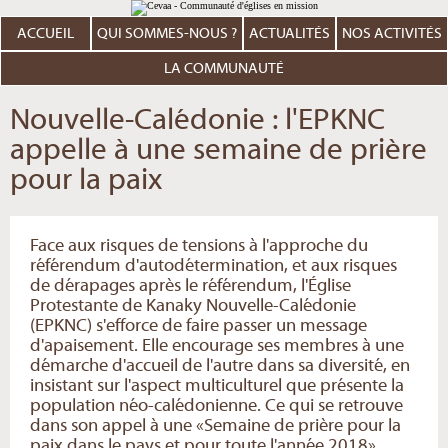
Aller
Outils
au
personnels
contenu.
ACCUEIL
QUI SOMMES-NOUS ?
ACTUALITÉS
NOS ACTIVITÉS
|
Aller
à
LA COMMUNAUTÉ
la
navigation
Nouvelle-Calédonie : l'EPKNC
appelle à une semaine de prière
pour la paix
Face aux risques de tensions à l'approche du
référendum d'autodétermination, et aux risques
de dérapages après le référendum, l'Église
Protestante de Kanaky Nouvelle-Calédonie
(EPKNC) s'efforce de faire passer un message
d'apaisement. Elle encourage ses membres à une
démarche d'accueil de l'autre dans sa diversité, en
insistant sur l'aspect multiculturel que présente la
population néo-calédonienne. Ce qui se retrouve
dans son appel à une «Semaine de prière pour la
paix dans le pays et pour toute l'année 2018»,