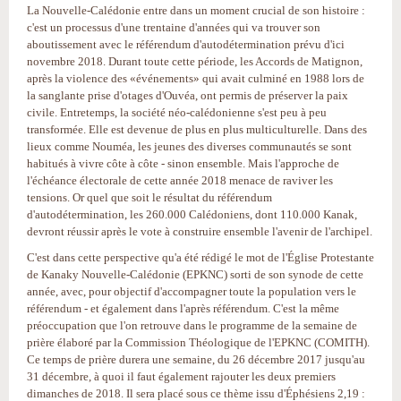
La Nouvelle-Calédonie entre dans un moment crucial de son histoire :
c'est un processus d'une trentaine d'années qui va trouver son
aboutissement avec le référendum d'autodétermination prévu d'ici
novembre 2018. Durant toute cette période, les Accords de Matignon,
après la violence des «événements» qui avait culminé en 1988 lors de
la sanglante prise d'otages d'Ouvéa, ont permis de préserver la paix
civile. Entretemps, la société néo-calédonienne s'est peu à peu
transformée. Elle est devenue de plus en plus multiculturelle. Dans des
lieux comme Nouméa, les jeunes des diverses communautés se sont
habitués à vivre côte à côte - sinon ensemble. Mais l'approche de
l'échéance électorale de cette année 2018 menace de raviver les
tensions. Or quel que soit le résultat du référendum
d'autodétermination, les 260.000 Calédoniens, dont 110.000 Kanak,
devront réussir après le vote à construire ensemble l'avenir de l'archipel.
C'est dans cette perspective qu'a été rédigé le mot de l'Église Protestante
de Kanaky Nouvelle-Calédonie (EPKNC) sorti de son synode de cette
année, avec, pour objectif d'accompagner toute la population vers le
référendum - et également dans l'après référendum. C'est la même
préoccupation que l'on retrouve dans le programme de la semaine de
prière élaboré par la Commission Théologique de l'EPKNC (COMITH).
Ce temps de prière durera une semaine, du 26 décembre 2017 jusqu'au
31 décembre, à quoi il faut également rajouter les deux premiers
dimanches de 2018. Il sera placé sous ce thème issu d'Éphésiens 2,19 :