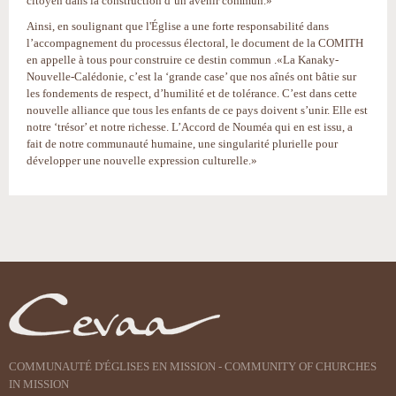
citoyen dans la construction d’un avenir commun.»
Ainsi, en soulignant que l'Église a une forte responsabilité dans
l’accompagnement du processus électoral, le document de la COMITH
en appelle à tous pour construire ce destin commun .«La Kanaky-
Nouvelle-Calédonie, c’est la ‘grande case’ que nos aînés ont bâtie sur
les fondements de respect, d’humilité et de tolérance. C’est dans cette
nouvelle alliance que tous les enfants de ce pays doivent s’unir. Elle est
notre ‘trésor’ et notre richesse. L’Accord de Nouméa qui en est issu, a
fait de notre communauté humaine, une singularité plurielle pour
développer une nouvelle expression culturelle.»
Actions
sur
le
document
COMMUNAUTÉ D'ÉGLISES EN MISSION - COMMUNITY OF CHURCHES
IN MISSION