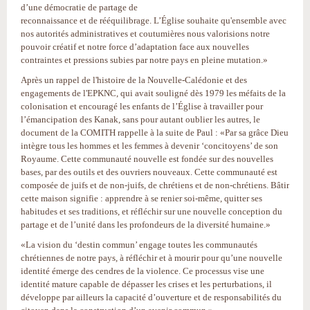
d’une démocratie de partage de
reconnaissance et de rééquilibrage. L’Église souhaite qu'ensemble avec
nos autorités administratives et coutumières nous valorisions notre
pouvoir créatif et notre force d’adaptation face aux nouvelles
contraintes et pressions subies par notre pays en pleine mutation.»
Après un rappel de l'histoire de la Nouvelle-Calédonie et des
engagements de l'EPKNC, qui avait souligné dès 1979 les méfaits de la
colonisation et encouragé les enfants de l’Église à travailler pour
l’émancipation des Kanak, sans pour autant oublier les autres, le
document de la COMITH rappelle à la suite de Paul : «Par sa grâce Dieu
intègre tous les hommes et les femmes à devenir ‘concitoyens’ de son
Royaume. Cette communauté nouvelle est fondée sur des nouvelles
bases, par des outils et des ouvriers nouveaux. Cette communauté est
composée de juifs et de non-juifs, de chrétiens et de non-chrétiens. Bâtir
cette maison signifie : apprendre à se renier soi-même, quitter ses
habitudes et ses traditions, et réfléchir sur une nouvelle conception du
partage et de l’unité dans les profondeurs de la diversité humaine.»
«La vision du ‘destin commun’ engage toutes les communautés
chrétiennes de notre pays, à réfléchir et à mourir pour qu’une nouvelle
identité émerge des cendres de la violence. Ce processus vise une
identité mature capable de dépasser les crises et les perturbations, il
développe par ailleurs la capacité d’ouverture et de responsabilités du