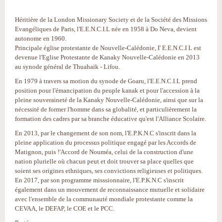
Héritière de la London Missionary Society et de la Société des Missions
Evangéliques de Paris, l'E.E.N.C.I.L née en 1958 à Do Neva, devient
autonome en 1960.
Principale église protestante de Nouvelle-Calédonie, I' E.E.N.C.I L est
devenue l'Eglise Protestante de Kanaky Nouvelle-Calédonie en 2013
au synode général de Thuahaik - Lifou.
En 1979 à travers sa motion du synode de Goaru, l'E.E.N.C.I.L prend
position pour l'émancipation du peuple kanak et pour l'accession à la
pleine souveraineté de la Kanaky Nouvelle-Calédonie, ainsi que sur la
nécessité de former l'homme dans sa globalité, et particulièrement la
formation des cadres par sa branche éducative qu'est l'Alliance Scolaire.
En 2013, par le changement de son nom, l'E.P.K.N.C s'inscrit dans la
pleine application du processus politique engagé par les Accords de
Matignon, puis !'Accord de Nouméa, celui de la construction d'une
nation plurielle où chacun peut et doit trouver sa place quelles que
soient ses origines ethniques, ses convictions religieuses et politiques.
En 2017, par son programme misssionnaire, l'E.P.K.N.C s'inscrit
également dans un mouvement de reconnaissance mutuelle et solidaire
avec l'ensemble de la communauté mondiale protestante comme la
CEVAA, le DEFAP, le COE et le PCC.