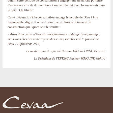
durant cette période de consultation à engager une démarche porteuse
d'espérance afin de donner force à un peuple qui cherche un avenir dans
la paix et la liberté.
Cette préparation à la consultation engage le peuple de Dieu à être
responsable, digne et ouvert pour que le choix soit un acte de
construction quel qu'en soit le résultat.
« Ainsi donc, vous n'êtes plus des étrangers ni des gens de passage ;
mais vous êtes des concitoyens des saints, membres de la famille de
Dieu » (Ephésiens 2/19)
Le modérateur du synode Pasteur HNAWEONGO Bernard
Le Président de l'EPKNC Pasteur WAKAINE Wakira
Actions
sur
le
document