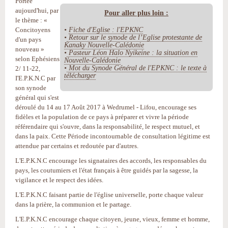
Portée
aujourd'hui, par
Pour aller plus loin :
le thème : «
•
Fiche d'Eglise : l'EPKNC
Concitoyens
•
Retour sur le synode de l’Eglise protestante de
d'un pays
Kanaky Nouvelle-Calédonie
nouveau »
•
Pasteur Léon Halo Nyikeine : la situation en
selon Ephésiens
Nouvelle-Calédonie
•
Mot du Synode Général de l'EPKNC : le texte à
2/ 11-22,
télécharger
I'E.P.K.N.C par
son synode
général qui s'est
déroulé du 14 au 17 Août 2017 à Wedrumel - Lifou, encourage ses
fidèles et la population de ce pays à préparer et vivre la période
référendaire qui s'ouvre, dans la responsabilité, le respect mutuel, et
dans la paix. Cette Période incontournable de consultation légitime est
attendue par certains et redoutée par d'autres.
L'E.P.K.N.C encourage les signataires des accords, les responsables du
pays, les coutumiers et l'état français à être guidés par la sagesse, la
vigilance et le respect des idées.
L'E.P.K.N.C faisant partie de l'église universelle, porte chaque valeur
dans la prière, la communion et le partage.
L'E.P.K.N.C encourage chaque citoyen, jeune, vieux, femme et homme,