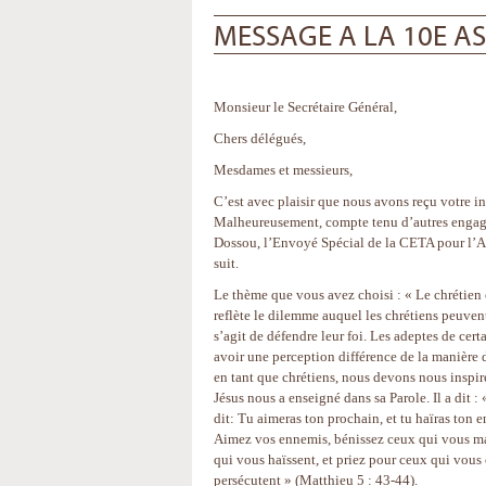
MESSAGE A LA 10E A
Monsieur le Secrétaire Général,
Chers délégués,
Mesdames et messieurs,
C’est avec plaisir que nous avons reçu votre i
Malheureusement, compte tenu d’autres engage
Dossou, l’Envoyé Spécial de la CETA pour l’Af
suit.
Le thème que vous avez choisi : « Le chrétien e
reflète le dilemme auquel les chrétiens peuvent
s’agit de défendre leur foi. Les adeptes de cert
avoir une perception différence de la manière d
en tant que chrétiens, nous devons nous inspir
Jésus nous a enseigné dans sa Parole. Il a dit :
dit: Tu aimeras ton prochain, et tu haïras ton 
Aimez vos ennemis, bénissez ceux qui vous mau
qui vous haïssent, et priez pour ceux qui vous
persécutent » (Matthieu 5 : 43-44).