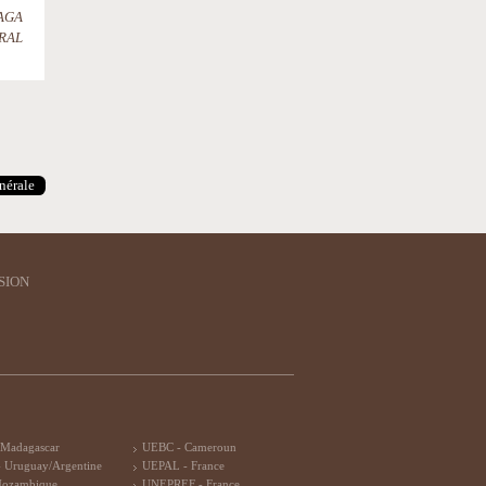
AGA
RAL
nérale
SION
 Madagascar
UEBC - Cameroun
 Uruguay/Argentine
UEPAL - France
Mozambique
UNEPREF - France