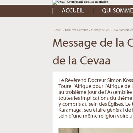
Aller
Outils
au
personnels
contenu.
ACCUEIL
QUI SOMME
|
Aller
à
la
navigation
Accueil
›
Dernières nouvelles
›
Message de la CETA à l'Assemblée 
Message de la 
de la Cevaa
Le Révérend Docteur Simon Kossi
Toute l'Afrique pour l'Afrique de
au troisième jour de l'Assemblée
toutes les implications du thème c
y compris au sein des Églises. Le 
Karamaga, secrétaire général de l
sein d’une même religion voire 