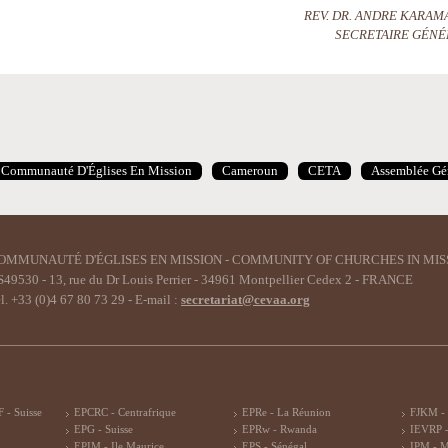
REV. DR. ANDRE KARAM
SECRETAIRE GÉNÉ
Communauté D'Églises En Mission
Cameroun
CETA
Assemblée Gé
OMMUNAUTÉ D'ÉGLISES EN MISSION - COMMUNITY OF CHURCHES IN MIS
49530 - 13, rue du Dr Louis Perrier - 34961 Montpellier Cedex 2 - FRANCE
l. +33 (0)4 67 80 73 29 - E-mail :
secretariat@cevaa.org
 - Suisse
EPCRC - Centrafrique
EPRe - La Réunion
FJKM -
EPG - Suisse
EPRw - Rwanda
IEVRP -
EPIM - Ile Maurice
EPS - Sénégal
IPM - 