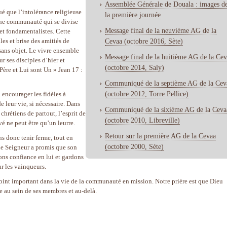
Assemblée Générale de Douala : images d
é que l’intolérance religieuse
la première journée
une communauté qui se divise
Message final de la neuvième AG de la
 et fondamentalistes. Cette
les et brise des amitiés de
Cevaa (octobre 2016, Sète)
sans objet. Le vivre ensemble
Message final de la huitième AG de la Ce
ur ses disciples d’hier et
(octobre 2014, Saly)
Père et Lui sont Un » Jean 17 :
Communiqué de la septième AG de la Cev
(octobre 2012, Torre Pellice)
 encourager les fidèles à
e leur vie, si nécessaire. Dans
Communiqué de la sixième AG de la Ceva
 chrétiens de partout, l’esprit de
(octobre 2010, Libreville)
vé ne peut être qu’un leurre.
Retour sur la première AG de la Cevaa
ns donc tenir ferme, tout en
(octobre 2000, Sète)
Le Seigneur a promis que son
ons confiance en lui et gardons
ur les vainqueurs.
nt important dans la vie de la communauté en mission. Notre prière est que Dieu
 au sein de ses membres et au-delà.