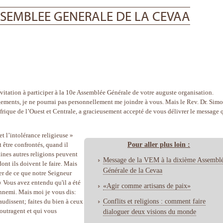
SSEMBLEE GENERALE DE LA CEVAA
nvitation à participer à la 10e Assemblée Générale de votre auguste organisation.
ments, je ne pourrai pas personnellement me joindre à vous. Mais le Rev. Dr. Sim
rique de l’Ouest et Centrale, a gracieusement accepté de vous délivrer le message 
t l’intolérance religieuse »
Pour aller plus loin :
 être confrontés, quand il
aines autres religions peuvent
Message de la VEM à la dixième Assembl
ont ils doivent le faire. Mais
Générale de la Cevaa
er de ce que notre Seigneur
 « Vous avez entendu qu'il a été
«Agir comme artisans de paix»
ennemi. Mais moi je vous dis:
Conflits et religions : comment faire
dissent; faites du bien à ceux
 outragent et qui vous
dialoguer deux visions du monde