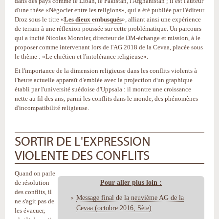
dans des pays comme le Liban, le Pakistan, l'Afghanistan ; il est l'auteur
d'une thèse «Négocier entre les religions», qui a été publiée par l'éditeur
Droz sous le titre «
Les dieux embusqués
», alliant ainsi une expérience
de terrain à une réflexion poussée sur cette problématique. Un parcours
qui a incité Nicolas Monnier, directeur de DM-échange et mission, à le
proposer comme intervenant lors de l'AG 2018 de la Cevaa, placée sous
le thème : «Le chrétien et l'intolérance religieuse».
Et l'importance de la dimension religieuse dans les conflits violents à
l'heure actuelle apparaît d'emblée avec la projection d'un graphique
établi par l'université suédoise d'Uppsala : il montre une croissance
nette au fil des ans, parmi les conflits dans le monde, des phénomènes
d'incompatibilité religieuse.
SORTIR DE L'EXPRESSION
VIOLENTE DES CONFLITS
Quand on parle
Pour aller plus loin :
de résolution
des conflits, il
Message final de la neuvième AG de la
ne s'agit pas de
Cevaa (octobre 2016, Sète)
les évacuer,