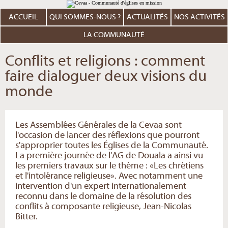
Aller
Outils
au
personnels
contenu.
ACCUEIL
QUI SOMMES-NOUS ?
ACTUALITÉS
NOS ACTIVITÉS
|
Aller
à
LA COMMUNAUTÉ
la
navigation
Conflits et religions : comment
faire dialoguer deux visions du
monde
Les Assemblées Générales de la Cevaa sont
l'occasion de lancer des réflexions que pourront
s'approprier toutes les Églises de la Communauté.
La première journée de l'AG de Douala a ainsi vu
les premiers travaux sur le thème : «Les chrétiens
et l'intolérance religieuse». Avec notamment une
intervention d'un expert internationalement
reconnu dans le domaine de la résolution des
conflits à composante religieuse, Jean-Nicolas
Bitter.