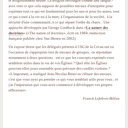
et religieusement neutre. La religion envisagée comme une langue -
avec tout ce que cela suppose de possibles travaux d'interprète pour
exprimer tout ce qui est fondamental pour les uns et pour les autres, tout
ce qui a trait à la vie ou à la mort, à l'organisation de la société, à la
sécurité d'une communauté, à ce qui sépare l'ordre du chaos... Une
approche développée par George Lindbeck dans «
La nature des
doctrines
» («The nature of doctrine», écrit en 1984, traduction
française publiée chez Van Dieren en 2002).
Un exposé dense que les délégués présents à l'AG de la Cevaa ont eu
l'occasion de s'approprier lors de travaux de groupes, en répondant
notamment à deux questions : est-ce que les concepts exprimés vous
semblent utiles dans la vie de vos Églises ? Quel rôle les Églises
peuvent-elles jouer ensemble pour prévenir des conflits violents ?
«L'important, a souligné Jean-Nicolas Bitter en clôture des travaux,
c'est que vous ayez pu prendre ce qui vous semblait utile pour vous ; et
j'ai l'impression que vous avez commencé à développer vos propres
réflexions».
Franck Lefebvre-Billiez