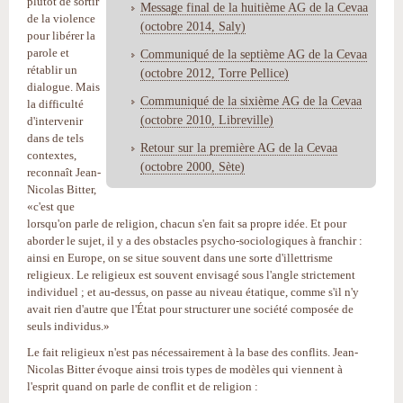
plutôt de sortir
Message final de la huitième AG de la Cevaa
de la violence
(octobre 2014, Saly)
pour libérer la
parole et
Communiqué de la septième AG de la Cevaa
rétablir un
(octobre 2012, Torre Pellice)
dialogue. Mais
Communiqué de la sixième AG de la Cevaa
la difficulté
(octobre 2010, Libreville)
d'intervenir
dans de tels
Retour sur la première AG de la Cevaa
contextes,
(octobre 2000, Sète)
reconnaît Jean-
Nicolas Bitter,
«c'est que
lorsqu'on parle de religion, chacun s'en fait sa propre idée. Et pour
aborder le sujet, il y a des obstacles psycho-sociologiques à franchir :
ainsi en Europe, on se situe souvent dans une sorte d'illettrisme
religieux. Le religieux est souvent envisagé sous l'angle strictement
individuel ; et au-dessus, on passe au niveau étatique, comme s'il n'y
avait rien d'autre que l'État pour structurer une société composée de
seuls individus.»
Le fait religieux n'est pas nécessairement à la base des conflits. Jean-
Nicolas Bitter évoque ainsi trois types de modèles qui viennent à
l'esprit quand on parle de conflit et de religion :