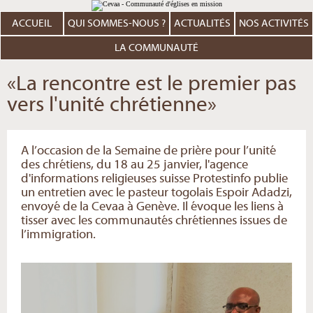
Aller
Outils
au
personnels
contenu.
ACCUEIL
QUI SOMMES-NOUS ?
ACTUALITÉS
NOS ACTIVITÉS
|
Aller
à
LA COMMUNAUTÉ
la
navigation
«La rencontre est le premier pas
vers l'unité chrétienne»
A l’occasion de la Semaine de prière pour l’unité
des chrétiens, du 18 au 25 janvier, l'agence
d'informations religieuses suisse Protestinfo publie
un entretien avec le pasteur togolais Espoir Adadzi,
envoyé de la Cevaa à Genève. Il évoque les liens à
tisser avec les communautés chrétiennes issues de
l’immigration.