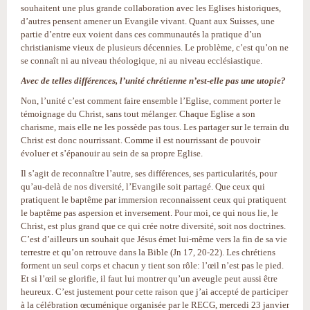
souhaitent une plus grande collaboration avec les Eglises historiques,
d’autres pensent amener un Evangile vivant. Quant aux Suisses, une
partie d’entre eux voient dans ces communautés la pratique d’un
christianisme vieux de plusieurs décennies. Le problème, c’est qu’on ne
se connaît ni au niveau théologique, ni au niveau ecclésiastique.
Avec de telles différences, l’unité chrétienne n’est-elle pas une utopie?
Non, l’unité c’est comment faire ensemble l’Eglise, comment porter le
témoignage du Christ, sans tout mélanger. Chaque Eglise a son
charisme, mais elle ne les possède pas tous. Les partager sur le terrain du
Christ est donc nourrissant. Comme il est nourrissant de pouvoir
évoluer et s’épanouir au sein de sa propre Eglise.
Il s’agit de reconnaître l’autre, ses différences, ses particularités, pour
qu’au-delà de nos diversité, l’Evangile soit partagé. Que ceux qui
pratiquent le baptême par immersion reconnaissent ceux qui pratiquent
le baptême pas aspersion et inversement. Pour moi, ce qui nous lie, le
Christ, est plus grand que ce qui crée notre diversité, soit nos doctrines.
C’est d’ailleurs un souhait que Jésus émet lui-même vers la fin de sa vie
terrestre et qu’on retrouve dans la Bible (Jn 17, 20-22). Les chrétiens
forment un seul corps et chacun y tient son rôle: l’œil n’est pas le pied.
Et si l’œil se glorifie, il faut lui montrer qu’un aveugle peut aussi être
heureux. C’est justement pour cette raison que j’ai accepté de participer
à la célébration œcuménique organisée par le RECG, mercedi 23 janvier