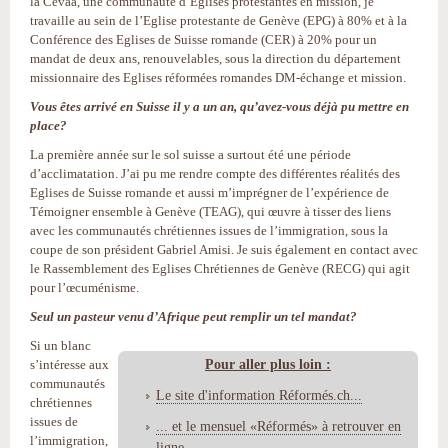
la Cevaa, une communauté d’Eglises protestantes en mission, je
travaille au sein de l’Eglise protestante de Genève (EPG) à 80% et à la
Conférence des Eglises de Suisse romande (CER) à 20% pour un
mandat de deux ans, renouvelables, sous la direction du département
missionnaire des Eglises réformées romandes DM-échange et mission.
Vous êtes arrivé en Suisse il y a un an, qu’avez-vous déjà pu mettre en
place?
La première année sur le sol suisse a surtout été une période
d’acclimatation. J’ai pu me rendre compte des différentes réalités des
Eglises de Suisse romande et aussi m’imprégner de l’expérience de
Témoigner ensemble à Genève (TEAG), qui œuvre à tisser des liens
avec les communautés chrétiennes issues de l’immigration, sous la
coupe de son président Gabriel Amisi. Je suis également en contact avec
le Rassemblement des Eglises Chrétiennes de Genève (RECG) qui agit
pour l’œcuménisme.
Seul un pasteur venu d’Afrique peut remplir un tel mandat?
Si un blanc
Pour aller plus loin :
s’intéresse aux
communautés
Le site d'information Réformés.ch...
chrétiennes
issues de
... et le mensuel «Réformés» à retrouver en
l’immigration,
ligne