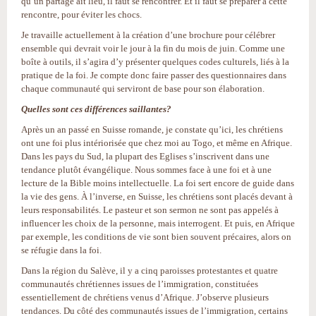
qu’un partage ait lieu, il faut se rencontrer. Et il faut se préparer à cette
rencontre, pour éviter les chocs.
Je travaille actuellement à la création d’une brochure pour célébrer
ensemble qui devrait voir le jour à la fin du mois de juin. Comme une
boîte à outils, il s’agira d’y présenter quelques codes culturels, liés à la
pratique de la foi. Je compte donc faire passer des questionnaires dans
chaque communauté qui serviront de base pour son élaboration.
Quelles sont ces différences saillantes?
Après un an passé en Suisse romande, je constate qu’ici, les chrétiens
ont une foi plus intériorisée que chez moi au Togo, et même en Afrique.
Dans les pays du Sud, la plupart des Eglises s’inscrivent dans une
tendance plutôt évangélique. Nous sommes face à une foi et à une
lecture de la Bible moins intellectuelle. La foi sert encore de guide dans
la vie des gens. À l’inverse, en Suisse, les chrétiens sont placés devant à
leurs responsabilités. Le pasteur et son sermon ne sont pas appelés à
influencer les choix de la personne, mais interrogent. Et puis, en Afrique
par exemple, les conditions de vie sont bien souvent précaires, alors on
se réfugie dans la foi.
Dans la région du Salève, il y a cinq paroisses protestantes et quatre
communautés chrétiennes issues de l’immigration, constituées
essentiellement de chrétiens venus d’Afrique. J’observe plusieurs
tendances. Du côté des communautés issues de l’immigration, certains