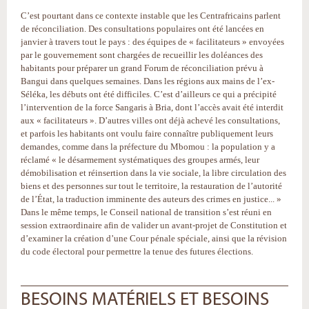
C’est pourtant dans ce contexte instable que les Centrafricains parlent
de réconciliation. Des consultations populaires ont été lancées en
janvier à travers tout le pays : des équipes de « facilitateurs » envoyées
par le gouvernement sont chargées de recueillir les doléances des
habitants pour préparer un grand Forum de réconciliation prévu à
Bangui dans quelques semaines. Dans les régions aux mains de l’ex-
Séléka, les débuts ont été difficiles. C’est d’ailleurs ce qui a précipité
l’intervention de la force Sangaris à Bria, dont l’accès avait été interdit
aux « facilitateurs ». D’autres villes ont déjà achevé les consultations,
et parfois les habitants ont voulu faire connaître publiquement leurs
demandes, comme dans la préfecture du Mbomou : la population y a
réclamé « le désarmement systématiques des groupes armés, leur
démobilisation et réinsertion dans la vie sociale, la libre circulation des
biens et des personnes sur tout le territoire, la restauration de l’autorité
de l’État, la traduction imminente des auteurs des crimes en justice... »
Dans le même temps, le Conseil national de transition s’est réuni en
session extraordinaire afin de valider un avant-projet de Constitution et
d’examiner la création d’une Cour pénale spéciale, ainsi que la révision
du code électoral pour permettre la tenue des futures élections.
BESOINS MATÉRIELS ET BESOINS