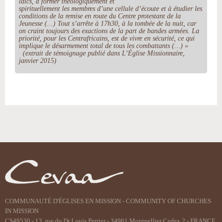
laïcs, à former théologiquement et
spirituellement les membres d’une cellule d’écoute et à étudier les
conditions de la remise en route du Centre protestant de la
Jeunesse (...) Tout s’arrête à 17h30, à la tombée de la nuit, car
on craint toujours des exactions de la part de bandes armées. La
priorité, pour les Centrafricains, est de vivre en sécurité, ce qui
implique le désarmement total de tous les combattants (...) »
(extrait de témoignage publié dans L’Église Missionnaire,
janvier 2015)
Actions
sur
le
document
COMMUNAUTÉ D'ÉGLISES EN MISSION - COMMUNITY OF CHURCHES
IN MISSION
CS49530 - 13, rue du Dr Louis Perrier - 34961 Montpellier Cedex 2 - FRANCE