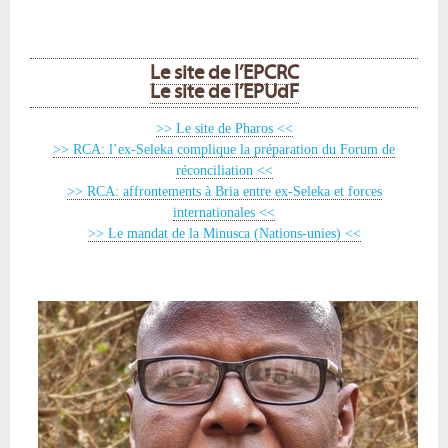
Le site de l’EPCRC
Le site de l’EPUdF
>> Le site de Pharos <<
>> RCA: l’ex-Seleka complique la préparation du Forum de
réconciliation <<
>> RCA: affrontements à Bria entre ex-Seleka et forces
internationales <<
>> Le mandat de la Minusca (Nations-unies) <<