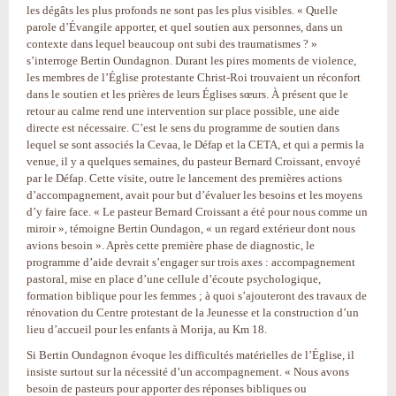
les dégâts les plus profonds ne sont pas les plus visibles. « Quelle
parole d’Évangile apporter, et quel soutien aux personnes, dans un
contexte dans lequel beaucoup ont subi des traumatismes ? »
s’interroge Bertin Oundagnon. Durant les pires moments de violence,
les membres de l’Église protestante Christ-Roi trouvaient un réconfort
dans le soutien et les prières de leurs Églises sœurs. À présent que le
retour au calme rend une intervention sur place possible, une aide
directe est nécessaire. C’est le sens du programme de soutien dans
lequel se sont associés la Cevaa, le Défap et la CETA, et qui a permis la
venue, il y a quelques semaines, du pasteur Bernard Croissant, envoyé
par le Défap. Cette visite, outre le lancement des premières actions
d’accompagnement, avait pour but d’évaluer les besoins et les moyens
d’y faire face. « Le pasteur Bernard Croissant a été pour nous comme un
miroir », témoigne Bertin Oundagon, « un regard extérieur dont nous
avions besoin ». Après cette première phase de diagnostic, le
programme d’aide devrait s’engager sur trois axes : accompagnement
pastoral, mise en place d’une cellule d’écoute psychologique,
formation biblique pour les femmes ; à quoi s’ajouteront des travaux de
rénovation du Centre protestant de la Jeunesse et la construction d’un
lieu d’accueil pour les enfants à Morija, au Km 18.
Si Bertin Oundagnon évoque les difficultés matérielles de l’Église, il
insiste surtout sur la nécessité d’un accompagnement. « Nous avons
besoin de pasteurs pour apporter des réponses bibliques ou