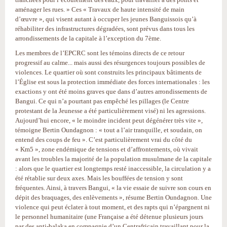
aménager les rues. » Ces « Travaux de haute intensité de main
d’œuvre », qui visent autant à occuper les jeunes Banguissois qu’à
réhabiliter des infrastructures dégradées, sont prévus dans tous les
arrondissements de la capitale à l’exception du 7ème.
Les membres de l’EPCRC sont les témoins directs de ce retour
progressif au calme... mais aussi des résurgences toujours possibles de
violences. Le quartier où sont construits les principaux bâtiments de
l’Église est sous la protection immédiate des forces internationales : les
exactions y ont été moins graves que dans d’autres arrondissements de
Bangui. Ce qui n’a pourtant pas empêché les pillages (le Centre
protestant de la Jeunesse a été particulièrement visé) ni les agressions.
Aujourd’hui encore, « le moindre incident peut dégénérer très vite »,
témoigne Bertin Oundagnon : « tout a l’air tranquille, et soudain, on
entend des coups de feu ». C’est particulièrement vrai du côté du
« Km5 », zone endémique de tensions et d’affrontements, où vivait
avant les troubles la majorité de la population musulmane de la capitale
: alors que le quartier est longtemps resté inaccessible, la circulation y a
été rétablie sur deux axes. Mais les bouffées de tension y sont
fréquentes. Ainsi, à travers Bangui, « la vie essaie de suivre son cours en
dépit des braquages, des enlèvements », résume Bertin Oundagnon. Une
violence qui peut éclater à tout moment, et des rapts qui n’épargnent ni
le personnel humanitaire (une Française a été détenue plusieurs jours
par des anti-balaka en compagnie d’un Centrafricain travaillant pour la