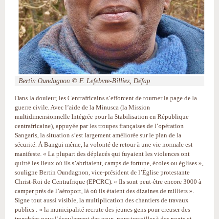
Bertin Oundagnon © F. Lefebvre-Billiez, Défap
Dans la douleur, les Centrafricains s’efforcent de tourner la page de la
guerre civile. Avec l’aide de la Minusca (la Mission
multidimensionnelle Intégrée pour la Stabilisation en République
centrafricaine), appuyée par les troupes françaises de l’opération
Sangaris, la situation s’est largement améliorée sur le plan de la
sécurité. À Bangui même, la volonté de retour à une vie normale est
manifeste. « La plupart des déplacés qui fuyaient les violences ont
quitté les lieux où ils s’abritaient, camps de fortune, écoles ou églises »,
souligne Bertin Oundagnon, vice-président de l’Église protestante
Christ-Roi de Centrafrique (EPCRC). « Ils sont peut-être encore 3000 à
camper près de l’aéroport, là où ils étaient des dizaines de milliers ».
Signe tout aussi visible, la multiplication des chantiers de travaux
publics : « la municipalité recrute des jeunes gens pour creuser des
tranchées pour l’écoulement des eaux, pour travailler à des ponts et