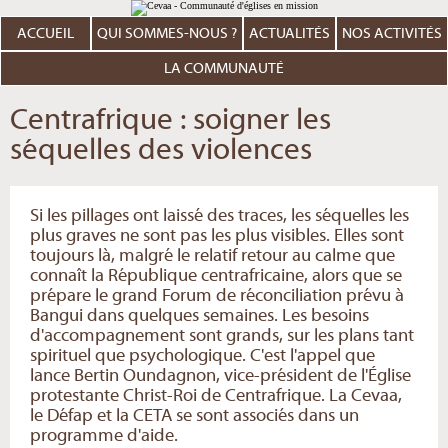
Aller
Outils
au
personnels
contenu.
ACCUEIL
QUI SOMMES-NOUS ?
ACTUALITÉS
NOS ACTIVITÉS
|
Aller
à
LA COMMUNAUTÉ
la
navigation
Centrafrique : soigner les
séquelles des violences
Si les pillages ont laissé des traces, les séquelles les
plus graves ne sont pas les plus visibles. Elles sont
toujours là, malgré le relatif retour au calme que
connaît la République centrafricaine, alors que se
prépare le grand Forum de réconciliation prévu à
Bangui dans quelques semaines. Les besoins
d'accompagnement sont grands, sur les plans tant
spirituel que psychologique. C'est l'appel que
lance Bertin Oundagnon, vice-président de l'Église
protestante Christ-Roi de Centrafrique. La Cevaa,
le Défap et la CETA se sont associés dans un
programme d'aide.