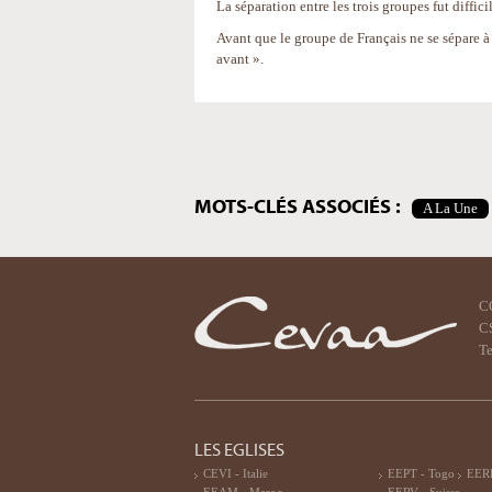
La séparation entre les trois groupes fut diffici
Avant que le groupe de Français ne se sépare à
avant ».
Actions
sur
le
document
MOTS-CLÉS ASSOCIÉS :
A La Une
C
CS
Te
LES EGLISES
CEVI - Italie
EEPT - Togo
EERF