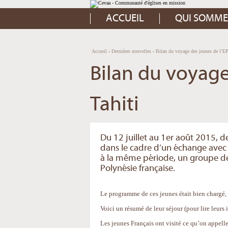
Aller
Outils
au
personnels
contenu.
ACCUEIL
QUI SOMME
|
Aller
à
la
navigation
Accueil
›
Dernières nouvelles
›
Bilan du voyage des jeunes de l’E
Bilan du voyage
Tahiti
Du 12 juillet au 1er août 2015, d
dans le cadre d’un échange avec 
à la même période, un groupe de
Polynésie française.
Le programme de ces jeunes était bien chargé, 
Voici un résumé de leur séjour (pour lire leurs
Les jeunes Français ont visité ce qu’on appelle