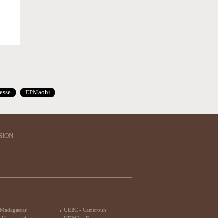
esse
EPMaohi
SION
 Madagascar
UEBC - Cameroun