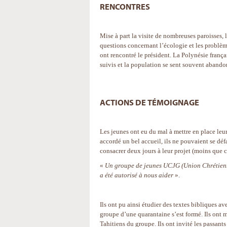
RENCONTRES
Mise à part la visite de nombreuses paroisses, 
questions concernant l’écologie et les problème
ont rencontré le président. La Polynésie frança
suivis et la population se sent souvent aban
ACTIONS DE TÉMOIGNAGE
Les jeunes ont eu du mal à mettre en place leur
accordé un bel accueil, ils ne pouvaient se déf
consacrer deux jours à leur projet (moins que c
«
Un groupe de jeunes UCJG (Union Chrétienne
a été autorisé à nous aider
».
Ils ont pu ainsi étudier des textes bibliques av
groupe d’une quarantaine s’est formé. Ils ont m
Tahitiens du groupe. Ils ont invité les passant