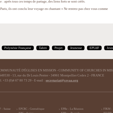
le : après tous ces temps de partage, des liens forts se sont créés.
 Paris, ils ont conclu leur voyage en chantant « Ne rentrez pas chez vous comme
Polynésie Française
Tahiti
Projet
Jeunesse
EPUdF
Jeun
OMMUNAUTÉ D'ÉGLISES EN MISSION - COMMUNITY OF CHURCHES IN MIS
49530 - 13, rue du Dr Louis Perrier - 34961 Montpellier Cedex 2 - FRANCE
l. +33 (0)4 67 80 73 29 - E-mail :
secretariat@cevaa.org
 - Suisse
EPCRC - Centrafrique
EPRe - La Réunion
FJKM -