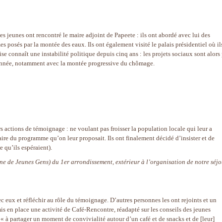
les jeunes ont rencontré le maire adjoint de Papeete : ils ont abordé avec lui des
s posés par la montée des eaux. Ils ont également visité le palais présidentiel où il
ise connaît une instabilité politique depuis cinq ans : les projets sociaux sont alors
donnée, notamment avec la montée progressive du chômage.
s actions de témoignage : ne voulant pas froisser la population locale qui leur a
aire du programme qu’on leur proposait. Ils ont finalement décidé d’insister et de
e qu’ils espéraient).
 de Jeunes Gens) du 1er arrondissement, extérieur à l’organisation de notre séjo
ec eux et réfléchir au rôle du témoignage. D’autres personnes les ont rejoints et un
is en place une activité de Café-Rencontre, réadapté sur les conseils des jeunes
s « à partager un moment de convivialité autour d’un café et de snacks et de [leur]