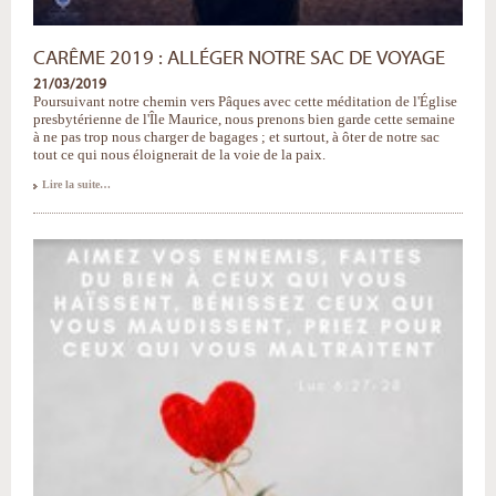
CARÊME 2019 : ALLÉGER NOTRE SAC DE VOYAGE
21/03/2019
Poursuivant notre chemin vers Pâques avec cette méditation de l'Église
presbytérienne de l'Île Maurice, nous prenons bien garde cette semaine
à ne pas trop nous charger de bagages ; et surtout, à ôter de notre sac
tout ce qui nous éloignerait de la voie de la paix.
Carême
Lire la suite…
2019
:
alléger
notre
sac
de
voyage
-