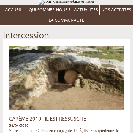
Aller
Outils
au
personnels
contenu.
ACCUEIL
QUI SOMMES-NOUS ?
ACTUALITÉS
NOS ACTIVITÉS
|
Aller
à
LA COMMUNAUTÉ
la
navigation
Intercession
CARÊME 2019 : IL EST RESSUSCITÉ !
24/04/2019
Notre chemin de Carême en compagnie de l'Église Presbytérienne de