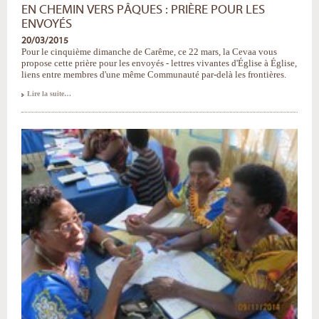
EN CHEMIN VERS PÂQUES : PRIÈRE POUR LES
ENVOYÉS
20/03/2015
Pour le cinquième dimanche de Carême, ce 22 mars, la Cevaa vous
propose cette prière pour les envoyés - lettres vivantes d'Église à Église,
liens entre membres d'une même Communauté par-delà les frontières.
En
Lire la suite…
chemin
vers
Pâques
:
prière
pour
les
envoyés
-