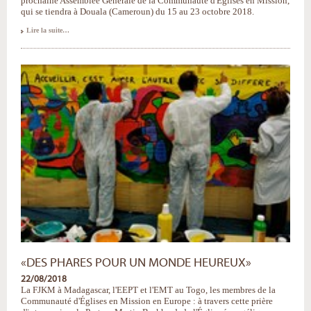
prochaine Assemblée Générale de la Communauté d'Églises en Mission,
qui se tiendra à Douala (Cameroun) du 15 au 23 octobre 2018.
«Être
Lire la suite…
une
famille
de
cultures
si
différentes...»
-
«DES PHARES POUR UN MONDE HEUREUX»
22/08/2018
La FJKM à Madagascar, l'EEPT et l'EMT au Togo, les membres de la
Communauté d'Églises en Mission en Europe : à travers cette prière