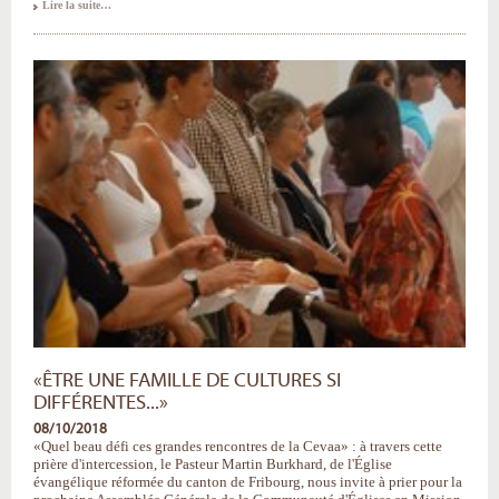
Carême
Lire la suite…
2019
:
quelle
est
notre
boussole
?
-
«ÊTRE UNE FAMILLE DE CULTURES SI
DIFFÉRENTES...»
08/10/2018
«Quel beau défi ces grandes rencontres de la Cevaa» : à travers cette
prière d'intercession, le Pasteur Martin Burkhard, de l'Église
évangélique réformée du canton de Fribourg, nous invite à prier pour la