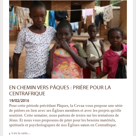
prière
pour
le
Togo
-
EN CHEMIN VERS PÂQUES : PRIÈRE POUR LA
CENTRAFRIQUE
19/02/2015
Pour cette période précédant Pâques, la Cevaa vous propose une série
de prières en lien avec ses Églises membres et avec les projets qu'elle
soutient. Cette semaine, nous partons de textes sur les tentations de
Jésus. Et nous vous proposons de prier pour les besoins matériels,
spirituels et psychologiques de nos Églises sœurs en Centrafrique.
En
Lire la suite…