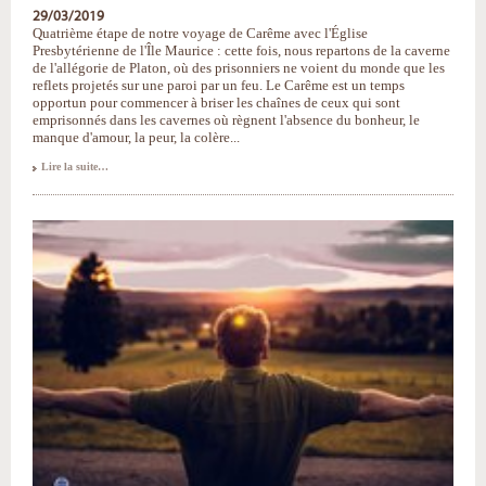
29/03/2019
Quatrième étape de notre voyage de Carême avec l'Église
Presbytérienne de l'Île Maurice : cette fois, nous repartons de la caverne
de l'allégorie de Platon, où des prisonniers ne voient du monde que les
reflets projetés sur une paroi par un feu. Le Carême est un temps
opportun pour commencer à briser les chaînes de ceux qui sont
emprisonnés dans les cavernes où règnent l'absence du bonheur, le
manque d'amour, la peur, la colère...
Carême
Lire la suite…
2019
:
briser
les
chaînes
et
quitter
les
cavernes
-