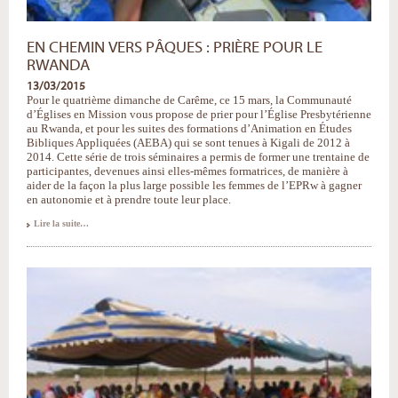
EN CHEMIN VERS PÂQUES : PRIÈRE POUR LE
RWANDA
13/03/2015
Pour le quatrième dimanche de Carême, ce 15 mars, la Communauté
d’Églises en Mission vous propose de prier pour l’Église Presbytérienne
au Rwanda, et pour les suites des formations d’Animation en Études
Bibliques Appliquées (AEBA) qui se sont tenues à Kigali de 2012 à
2014. Cette série de trois séminaires a permis de former une trentaine de
participantes, devenues ainsi elles-mêmes formatrices, de manière à
aider de la façon la plus large possible les femmes de l’EPRw à gagner
en autonomie et à prendre toute leur place.
En
Lire la suite…
chemin
vers
Pâques
:
prière
pour
le
Rwanda
-