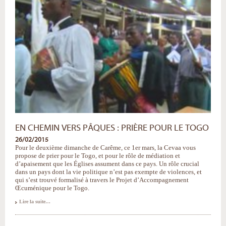
EN CHEMIN VERS PÂQUES : PRIÈRE POUR LE TOGO
26/02/2015
Pour le deuxième dimanche de Carême, ce 1er mars, la Cevaa vous
propose de prier pour le Togo, et pour le rôle de médiation et
d’apaisement que les Églises assument dans ce pays. Un rôle crucial
dans un pays dont la vie politique n’est pas exempte de violences, et
qui s’est trouvé formalisé à travers le Projet d’Accompagnement
Œcuménique pour le Togo.
En
Lire la suite…
chemin
vers
Pâques
: