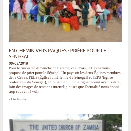
EN CHEMIN VERS PÂQUES : PRIÈRE POUR LE
SÉNÉGAL
05/03/2015
Pour le troisième dimanche de Carême, ce 8 mars, la Cevaa vous
propose de prier pour le Sénégal. Un pays où les deux Églises membres
de la Cevaa, l'ELS (Église luthérienne du Sénégal) et l'EPS (Église
protestante du Sénégal), entretiennent un dialogue fécond avec l'islam,
loin des images de tensions interreligieuses que l'actualité nous donne
trop souvent à voir.
En
Lire la suite…
chemin
vers
Pâques
:
prière
pour
le
Sénégal
-