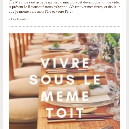
l'Île Maurice s'est achevé au pied d'une croix, et devant une tombe vide.
À présent le Ressuscité nous exhorte : «Va trouver mes frères, et dis-leur
que je monte vers mon Père et votre Père»!
Carême
Lire la suite…
2019
:
Il
est
ressuscité
!
-