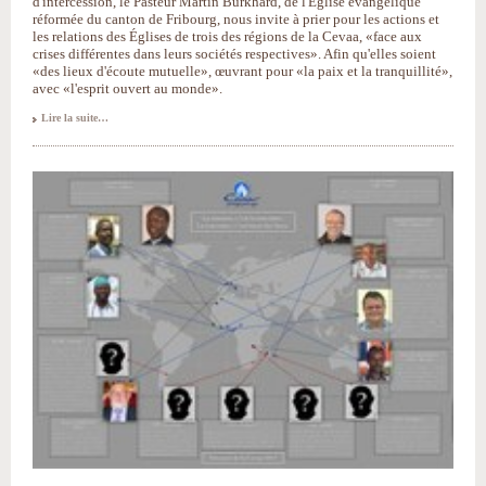
d'intercession, le Pasteur Martin Burkhard, de l'Église évangélique
réformée du canton de Fribourg, nous invite à prier pour les actions et
les relations des Églises de trois des régions de la Cevaa, «face aux
crises différentes dans leurs sociétés respectives». Afin qu'elles soient
«des lieux d'écoute mutuelle», œuvrant pour «la paix et la tranquillité»,
avec «l'esprit ouvert au monde».
«Des
Lire la suite…
phares
pour
un
monde
heureux»
-