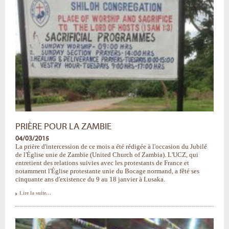
PRIÈRE POUR LA ZAMBIE
04/03/2015
La prière d'intercession de ce mois a été rédigée à l'occasion du Jubilé
de l'Église unie de Zambie (United Church of Zambia). L'UCZ, qui
entretient des relations suivies avec les protestants de France et
notamment l'Église protestante unie du Bocage normand, a fêté ses
cinquante ans d'existence du 9 au 18 janvier à Lusaka.
Prière
Lire la suite…
pour
la
Zambie
-