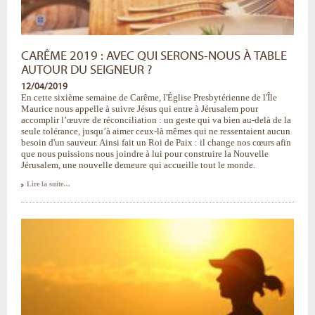
CARÊME 2019 : AVEC QUI SERONS-NOUS À TABLE
AUTOUR DU SEIGNEUR ?
12/04/2019
En cette sixième semaine de Carême, l'Église Presbytérienne de l'Île
Maurice nous appelle à suivre Jésus qui entre à Jérusalem pour
accomplir l’œuvre de réconciliation : un geste qui va bien au-delà de la
seule tolérance, jusqu’à aimer ceux-là mêmes qui ne ressentaient aucun
besoin d'un sauveur. Ainsi fait un Roi de Paix : il change nos cœurs afin
que nous puissions nous joindre à lui pour construire la Nouvelle
Jérusalem, une nouvelle demeure qui accueille tout le monde.
Carême
Lire la suite…
2019
:
avec
qui
serons-
nous
à
table
autour
du
Seigneur
?
-