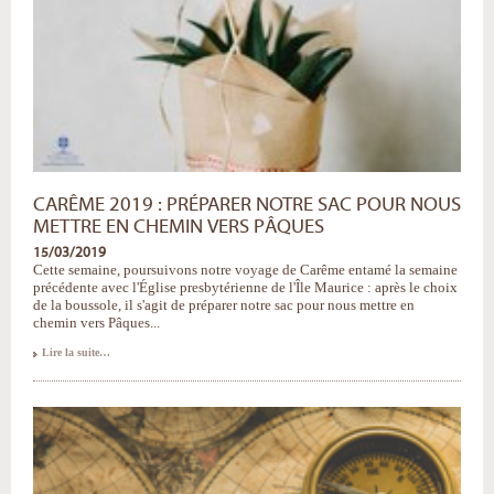
CARÊME 2019 : PRÉPARER NOTRE SAC POUR NOUS
METTRE EN CHEMIN VERS PÂQUES
15/03/2019
Cette semaine, poursuivons notre voyage de Carême entamé la semaine
précédente avec l'Église presbytérienne de l'Île Maurice : après le choix
de la boussole, il s'agit de préparer notre sac pour nous mettre en
chemin vers Pâques...
Carême
Lire la suite…
2019
:
préparer
notre
sac
pour
nous
mettre
en
chemin
vers