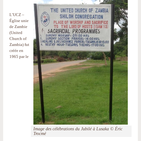
L’UCZ –
Église unie
de Zambie
(United
Church of
Zambia) fut
créée en
1965 par le
Image des célébrations du Jubilé à Lusaka © Éric
Trocmé