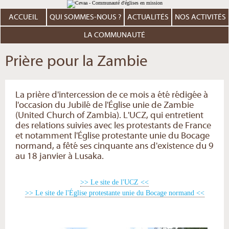
Aller
Outils
au
personnels
contenu.
ACCUEIL
QUI SOMMES-NOUS ?
ACTUALITÉS
NOS ACTIVITÉS
|
Aller
à
LA COMMUNAUTÉ
la
navigation
Prière pour la Zambie
La prière d'intercession de ce mois a été rédigée à
l'occasion du Jubilé de l'Église unie de Zambie
(United Church of Zambia). L'UCZ, qui entretient
des relations suivies avec les protestants de France
et notamment l'Église protestante unie du Bocage
normand, a fêté ses cinquante ans d'existence du 9
au 18 janvier à Lusaka.
>> Le site de l'UCZ <<
>> Le site de l'Église protestante unie du Bocage normand <<