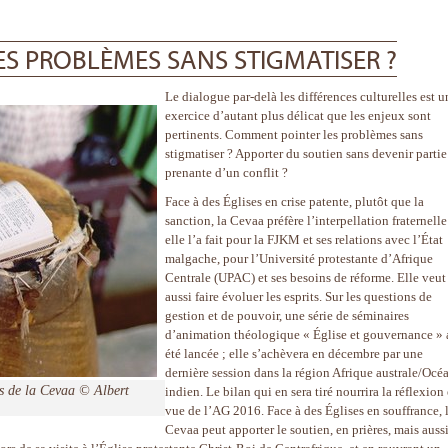
S PROBLÈMES SANS STIGMATISER ?
Le dialogue par-delà les différences culturelles est u
exercice d’autant plus délicat que les enjeux sont
pertinents. Comment pointer les problèmes sans
stigmatiser ? Apporter du soutien sans devenir partie
prenante d’un conflit ?
Face à des Églises en crise patente, plutôt que la
sanction, la Cevaa préfère l’interpellation fraternelle
elle l’a fait pour la FJKM et ses relations avec l’État
malgache, pour l’Université protestante d’Afrique
Centrale (UPAC) et ses besoins de réforme. Elle veut
aussi faire évoluer les esprits. Sur les questions de
gestion et de pouvoir, une série de séminaires
d’animation théologique « Église et gouvernance » 
été lancée ; elle s’achèvera en décembre par une
dernière session dans la région Afrique australe/Océ
ns de la Cevaa © Albert
indien. Le bilan qui en sera tiré nourrira la réflexion
vue de l’AG 2016. Face à des Églises en souffrance, 
Cevaa peut apporter le soutien, en prières, mais auss