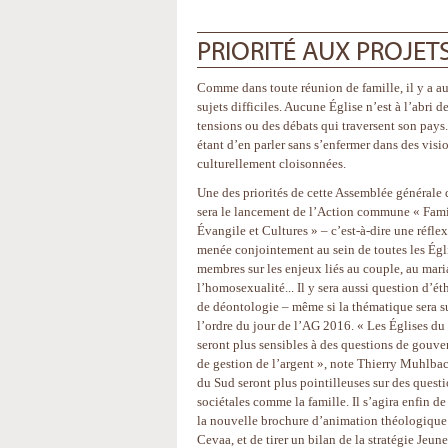
PRIORITÉ AUX PROJET
Comme dans toute réunion de famille, il y a au
sujets difficiles. Aucune Église n’est à l’abri d
tensions ou des débats qui traversent son pays.
étant d’en parler sans s’enfermer dans des visi
culturellement cloisonnées.
Une des priorités de cette Assemblée générale 
sera le lancement de l’Action commune « Fami
Évangile et Cultures » – c’est-à-dire une réfle
menée conjointement au sein de toutes les Égl
membres sur les enjeux liés au couple, au mari
l’homosexualité... Il y sera aussi question d’ét
de déontologie – même si la thématique sera s
l’ordre du jour de l’AG 2016. « Les Églises du
seront plus sensibles à des questions de gouve
de gestion de l’argent », note Thierry Muhlbac
du Sud seront plus pointilleuses sur des quest
sociétales comme la famille. Il s’agira enfin de
la nouvelle brochure d’animation théologique
Cevaa, et de tirer un bilan de la stratégie Jeune