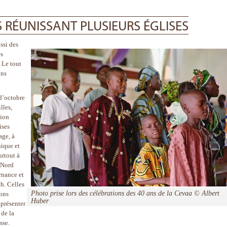
S RÉUNISSANT PLUSIEURS ÉGLISES
ssi des
es
 Le tout
ons
d’octobre
lles,
xion
ises
age, à
hique et
urtout à
 Nord
rnance et
h. Celles
Photo prise lors des célébrations des 40 ans de la Cevaa © Albert
ions
Huber
 présenter
 de la
sse.