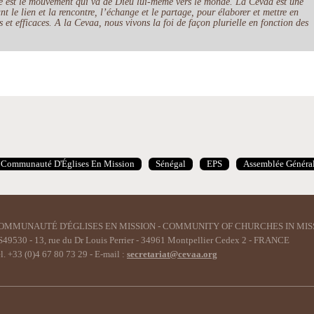
le est le mouvement qui va de Dieu lui-même vers le monde. La Cevaa est une
t le lien et la rencontre, l’échange et le partage, pour élaborer et mettre en
 et efficaces. A la Cevaa, nous vivons la foi de façon plurielle en fonction des
Communauté D'Églises En Mission
Sénégal
EPS
Assemblée Généra
OMMUNAUTÉ D'ÉGLISES EN MISSION - COMMUNITY OF CHURCHES IN MIS
49530 - 13, rue du Dr Louis Perrier - 34961 Montpellier Cedex 2 - FRANCE
l. +33 (0)4 67 80 73 29 - E-mail :
secretariat@cevaa.org