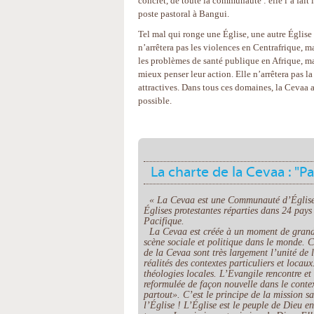
concret, de toute la communauté : elle l’a fait 
poste pastoral à Bangui.
Tel mal qui ronge une Église, une autre Église 
n’arrêtera pas les violences en Centrafrique, ma
les problèmes de santé publique en Afrique, ma
mieux penser leur action. Elle n’arrêtera pas la
attractives. Dans tous ces domaines, la Cevaa a
possible.
La charte de la Cevaa : "P
« La Cevaa est une Communauté d’Églises p
Églises protestantes réparties dans 24 pay
Pacifique.
La Cevaa est créée à un moment de grande
scène sociale et politique dans le monde. 
de la Cevaa sont très largement l’unité de l
réalités des contextes particuliers et locau
théologies locales. L’Evangile rencontre et 
reformulée de façon nouvelle dans le conte
partout». C’est le principe de la mission sa
l’Église ! L’Église est le peuple de Dieu e