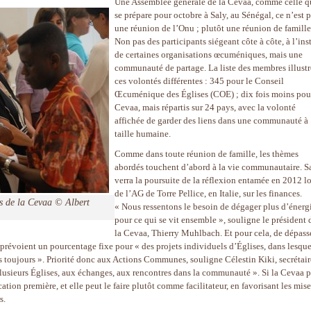
Une Assemblée générale de la Cevaa, comme celle q
se prépare pour octobre à Saly, au Sénégal, ce n’est 
une réunion de l’Onu ; plutôt une réunion de famille
Non pas des participants siégeant côte à côte, à l’ins
de certaines organisations œcuméniques, mais une
communauté de partage. La liste des membres illustr
ces volontés différentes : 345 pour le Conseil
Œcuménique des Églises (COE) ; dix fois moins pou
Cevaa, mais répartis sur 24 pays, avec la volonté
affichée de garder des liens dans une communauté à
taille humaine.
Comme dans toute réunion de famille, les thèmes
abordés touchent d’abord à la vie communautaire. S
verra la poursuite de la réflexion entamée en 2012 lo
de l’AG de Torre Pellice, en Italie, sur les finances.
ans de la Cevaa ©
Albert
« Nous ressentons le besoin de dégager plus d’énerg
pour ce qui se vit ensemble », souligne le président 
la Cevaa, Thierry Muhlbach. Et pour cela, de dépass
i prévoient un pourcentage fixe pour « des projets individuels d’Églises, dans lesque
 toujours ». Priorité donc aux Actions Communes, souligne Célestin Kiki, secrétair
plusieurs Églises, aux échanges, aux rencontres dans la communauté ». Si la Cevaa 
tion première, et elle peut le faire plutôt comme facilitateur, en favorisant les mis
s.