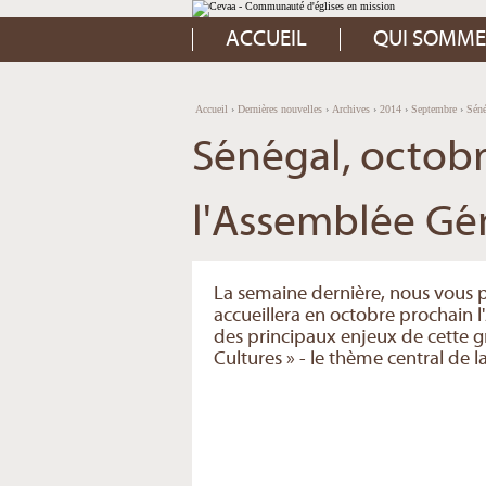
Aller
Outils
au
personnels
contenu.
ACCUEIL
QUI SOMME
|
Aller
à
la
navigation
Accueil
›
Dernières nouvelles
›
Archives
›
2014
›
Septembre
›
Séné
Sénégal, octobr
l'Assemblée Gén
La semaine dernière, nous vous 
accueillera en octobre prochain 
des principaux enjeux de cette gr
Cultures » - le thème central de