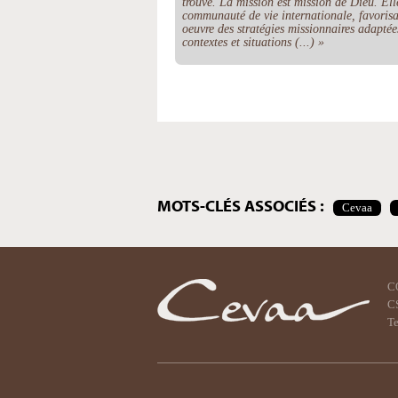
trouve. La mission est mission de Dieu. El
communauté de vie internationale, favorisan
oeuvre des stratégies missionnaires adaptées
contextes et situations (...) »
Actions
sur
le
document
MOTS-CLÉS ASSOCIÉS :
Cevaa
C
CS
Te