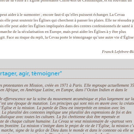
lors de sa visite à l’Église protestante Christ-Roi de Centrafrique, et en rouvrant un
peut aider à le surmonter ; encore faut-il qu’elles puissent échanger. La Cevaa
is elle peut soutenir les Églises qui cherchent à panser les plaies. Elle ne résoudra 
is elle peut aider les Églises impliquées dans des centres confessionnels de santé à
 marche de la sécularisation en Europe, mais peut aider les Églises à y être plus
git. Face au risque du repli, la Cevaa porte le témoignage qu’une autre vie d’Église
Franck Lefebvre-Bil
artager, agir, témoigner"
rotestantes en Mission, créée en 1971 à Paris. Elle regroupe actuellement 3
s en Afrique, en Amérique Latine, en Europe, dans l’Océan Indien et dans le
 effervescence sur la scène du mouvement œcuménique et plus largement sur l
C’est une époque de mutation. Les principes qui sont mis en œuvre avec la créat
’Église et la mission. La parole de Dieu est interprétée en tension avec les
x. La pluralité des contextes implique une pluralité des expressions de foi et des
dialogue avec toutes les cultures. La foi chrétienne doit être repensée et
xte de chaque culture humaine. La Cevaa se veut missionnaire de «partout vers
ns frontière. La mission s’intègre dans le projet de vie de l’Église, la mission c’
n marche, signe de la grâce de Dieu dans le monde et dans le contexte où elle se