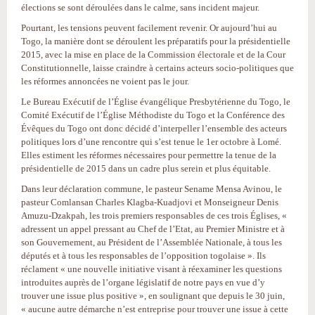
élections se sont déroulées dans le calme, sans incident majeur.
Pourtant, les tensions peuvent facilement revenir. Or aujourd’hui au
Togo, la manière dont se déroulent les préparatifs pour la présidentielle
2015, avec la mise en place de la Commission électorale et de la Cour
Constitutionnelle, laisse craindre à certains acteurs socio-politiques que
les réformes annoncées ne voient pas le jour.
Le Bureau Exécutif de l’Église évangélique Presbytérienne du Togo, le
Comité Exécutif de l’Église Méthodiste du Togo et la Conférence des
Évêques du Togo ont donc décidé d’interpeller l’ensemble des acteurs
politiques lors d’une rencontre qui s’est tenue le 1er octobre à Lomé.
Elles estiment les réformes nécessaires pour permettre la tenue de la
présidentielle de 2015 dans un cadre plus serein et plus équitable.
Dans leur déclaration commune, le pasteur Sename Mensa Avinou, le
pasteur Comlansan Charles Klagba-Kuadjovi et Monseigneur Denis
Amuzu-Dzakpah, les trois premiers responsables de ces trois Églises, «
adressent un appel pressant au Chef de l’Etat, au Premier Ministre et à
son Gouvernement, au Président de l’Assemblée Nationale, à tous les
députés et à tous les responsables de l’opposition togolaise ». Ils
réclament « une nouvelle initiative visant à réexaminer les questions
introduites auprès de l’organe législatif de notre pays en vue d’y
trouver une issue plus positive », en soulignant que depuis le 30 juin,
« aucune autre démarche n’est entreprise pour trouver une issue à cette