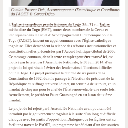
Comlan Prosper Deh, Accompagnateur Œcuménique et Coordinateur
du PAOET © Cevaa/Défap
L’
Église évangélique presbytérienne du Togo
(EEPT) et l’
Église
méthodiste du Togo
(EMT), toutes deux membres de la Cevaa et
impliquées dans le Projet d’Accompagnement Œcuménique pour le
Togo (PAOET), lancent un appel commun avec l’Église catholique
togolaise. Elles demandent la relance des réformes institutionnelles et
constitutionnelles préconisées par l’Accord Politique Global de 2006.
Ce message commun,
dont le texte complet peut être trouvé ici
, est
motivé par le rejet par l’Assemblée Nationale, le 30 juin 2014, d’un
projet de loi qui visait à éviter des lendemains d’élections difficiles
pour le Togo. Ce projet prévoyait la réforme de six points de la
Constitution de 1992, dont le passage à l’élection du président de la
République au suffrage universel direct, un scrutin à deux tours, et un
mandat de cinq ans pour le chef de l’État renouvelable une seule fois.
Actuellement, le président Faure Gnassingbé en est à son deuxième
mandat.
Le projet de loi rejeté par l’Assemblée Nationale avait pourtant été
introduit par le gouvernement togolais à la suite d’un long et difficile
dialogue avec les partis d’opposition. Dialogue que les Églises ont su
faciliter à travers le PAOET, un programme bénéficiant d’un fort soutien