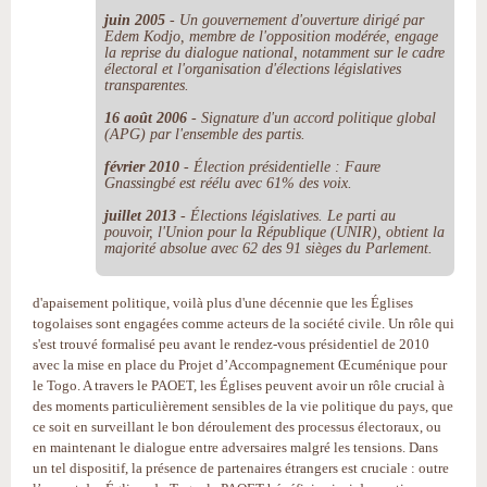
juin 2005
- Un gouvernement d'ouverture dirigé par
Edem Kodjo, membre de l'opposition modérée, engage
la reprise du dialogue national, notamment sur le cadre
électoral et l'organisation d'élections législatives
transparentes.
16 août 2006
- Signature d'un accord politique global
(APG) par l'ensemble des partis.
février 2010
- Élection présidentielle : Faure
Gnassingbé est réélu avec 61% des voix.
juillet 2013
- Élections législatives. Le parti au
pouvoir, l'Union pour la République (UNIR), obtient la
majorité absolue avec 62 des 91 sièges du Parlement.
d'apaisement politique, voilà plus d'une décennie que les Églises
togolaises sont engagées comme acteurs de la société civile. Un rôle qui
s'est trouvé formalisé peu avant le rendez-vous présidentiel de 2010
avec la mise en place du Projet d’Accompagnement Œcuménique pour
le Togo. A travers le PAOET, les Églises peuvent avoir un rôle crucial à
des moments particulièrement sensibles de la vie politique du pays, que
ce soit en surveillant le bon déroulement des processus électoraux, ou
en maintenant le dialogue entre adversaires malgré les tensions. Dans
un tel dispositif, la présence de partenaires étrangers est cruciale : outre