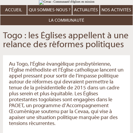
Aller
Outils
au
personnels
contenu.
ACCUEIL
QUI SOMMES-NOUS ?
ACTUALITÉS
NOS ACTIVITÉS
|
Aller
à
LA COMMUNAUTÉ
la
navigation
Togo : les Églises appellent à une
relance des réformes politiques
Au Togo, l’Église évangélique presbytérienne,
l’Église méthodiste et l’Église catholique lancent un
appel pressant pour sortir de l’impasse politique
autour de réformes qui devraient permettre la
tenue de la présidentielle de 2015 dans un cadre
plus serein et plus équitable. Les Églises
protestantes togolaises sont engagées dans le
PAOET, un programme d’Accompagnement
Œcuménique soutenu par la Cevaa, qui vise à
apaiser une situation politique marquée par des
tensions récurrentes.