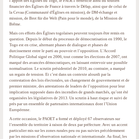
l’apport des Églises du Togo, le PAOET bénéficie ainsi du soutien
financier des Églises de France à travers le Défap, ainsi que de celui de
la Cevaa (Communauté d'Églises en mission), de DM-échange et
mission, de Brot für die Welt (Pain pour le monde), de la Mission de
Brême.
Mais ces efforts des Églises togolaises peuvent toujours être remis en
question. Depuis le début du processus de démocratisation en 1990, le
Togo est en crise, alternant phases de dialogue et phases de
durcissement entre le parti au pouvoir et l’opposition. L’Accord
Politique Global signé en 2006, tout comme les élections de 2007, ont
marqué des avancées démocratiques, en laissant entrevoir une possible
normalisation. Le scrutin présidentiel de 2010, au contraire, a marqué
un regain de tension. Et c’est dans un contexte alourdi par la
contestation des lois électorales, un changement de gouvernement et de
premier ministre, des arrestations de leaders de l’opposition pour leur
implication supposée dans des incendies de grands marchés, qu’ont été
organisées les législatives de 2013. Un scrutin à haut risque et suivi de
près par un ensemble de partenaires internationaux dont l’Union
Européenne.
A cette occasion, le PAOET a formé et déployé 67 observateurs sur
l’ensemble du territoire à raison de deux par préfecture. Avec un accent
particulier mis sur les zones rurales peu ou pas suivies précédemment
par les missions d’observation nationale et internationale. Au final, les