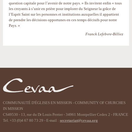
question capitale pour l’avenir de notre pays. » Ils invitent enfin « tous
les croyants à s’unir en prière pour implorer du Seigneur la grâce de
l’Esprit Saint sur les personnes et institutions auxquelles il appartient
de prendre les décisions opportunes en ces temps décisifs pour notre
Pays. »
Franck Lefebvre-Billiez
Actions
sur
le
document
COMMUNAUTÉ D'ÉGLISES EN MISSION - COMMUNITY OF CHURCHES
IN MISSION
CS49530 - 13, rue du Dr Louis Perrier - 34961 Montpellier Cedex 2 - FRANCE
Tel. +33 (0)4 67 80 73 29 - E-mail :
secretariat@cevaa.org