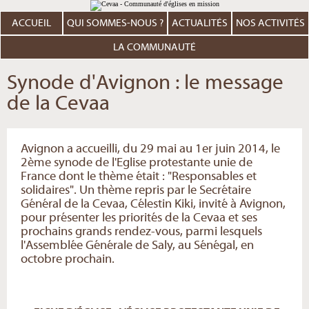
Aller
Outils
au
personnels
contenu.
ACCUEIL
QUI SOMMES-NOUS ?
ACTUALITÉS
NOS ACTIVITÉS
|
Aller
à
LA COMMUNAUTÉ
la
navigation
Synode d'Avignon : le message
de la Cevaa
Avignon a accueilli, du 29 mai au 1er juin 2014, le
2ème synode de l'Eglise protestante unie de
France dont le thème était : "Responsables et
solidaires". Un thème repris par le Secrétaire
Général de la Cevaa, Célestin Kiki, invité à Avignon,
pour présenter les priorités de la Cevaa et ses
prochains grands rendez-vous, parmi lesquels
l'Assemblée Générale de Saly, au Sénégal, en
octobre prochain.