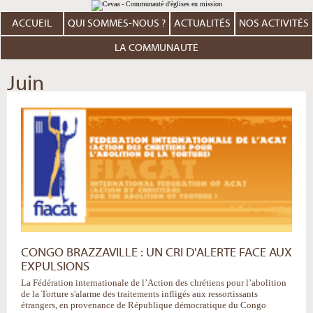
Aller
Outils
au
personnels
contenu.
ACCUEIL
QUI SOMMES-NOUS ?
ACTUALITÉS
NOS ACTIVITÉS
|
Aller
à
LA COMMUNAUTÉ
la
navigation
Juin
CONGO BRAZZAVILLE : UN CRI D'ALERTE FACE AUX
EXPULSIONS
La Fédération internationale de l’Action des chrétiens pour l’abolition
de la Torture s'alarme des traitements infligés aux ressortissants
étrangers, en provenance de République démocratique du Congo