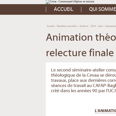
Aller
Outils
au
personnels
contenu.
ACCUEIL
QUI SOMME
|
Aller
à
la
navigation
Accueil
›
Dernières nouvelles
›
Archives
›
2014
›
Juin
›
Animation 
Animation théo
relecture final
Le second séminaire-atelier consa
théologique de la Cevaa se déro
travaux, place aux dernières corr
séances de travail au CAFAP-Bagb
créé dans les années 90 par l'U
L'ANIMATI