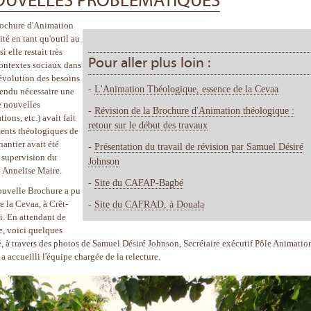
OUVELLES PROBLÉMATIQUES
Brochure d'Animation
té en tant qu'outil au
elle restait très
Pour aller plus loin :
contextes sociaux dans
 évolution des besoins
-
L'Animation Théologique, essence de la Cevaa
 rendu nécessaire une
de nouvelles
-
Révision de la Brochure d'Animation théologique :
ons, etc.) avait fait
retour sur le début des travaux
ements théologiques de
hantier avait été
-
Présentation du travail de révision par Samuel Désiré
a supervision du
Johnson
 Annelise Maire.
-
Site du CAFAP-Bagbé
nouvelle Brochure a pu
e la Cevaa, à Crêt-
-
Site du CAFRAD, à Douala
i. En attendant de
e, voici quelques
 à travers des photos de Samuel Désiré Johnson, Secrétaire exécutif Pôle Animation
a accueilli l'équipe chargée de la relecture.