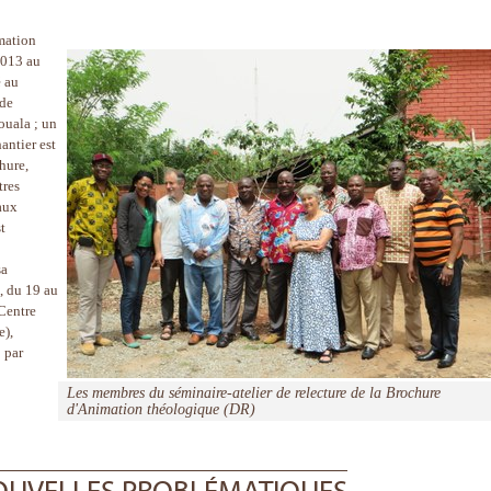
mation
2013 au
é au
 de
ouala ; un
antier est
hure,
tres
aux
t
sa
, du 19 au
Centre
e),
 par
Les membres du séminaire-atelier de relecture de la Brochure
d'Animation théologique (DR)