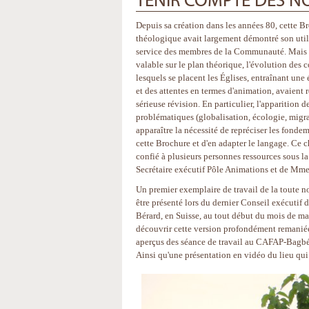
TENIR COMPTE DES N
Depuis sa création dans les années 80, cette 
théologique avait largement démontré son utili
service des membres de la Communauté. Mais si 
valable sur le plan théorique, l'évolution des 
lesquels se placent les Églises, entraînant une
et des attentes en termes d'animation, avaient
sérieuse révision. En particulier, l'apparition 
problématiques (globalisation, écologie, migrati
apparaître la nécessité de repréciser les fond
cette Brochure et d'en adapter le langage. Ce c
confié à plusieurs personnes ressources sous l
Secrétaire exécutif Pôle Animations et de Mme
Un premier exemplaire de travail de la toute 
être présenté lors du dernier Conseil exécutif d
Bérard, en Suisse, au tout début du mois de ma
découvrir cette version profondément remanié
aperçus des séance de travail au CAFAP-Bagbé,
Ainsi qu'une présentation en vidéo du lieu qui 