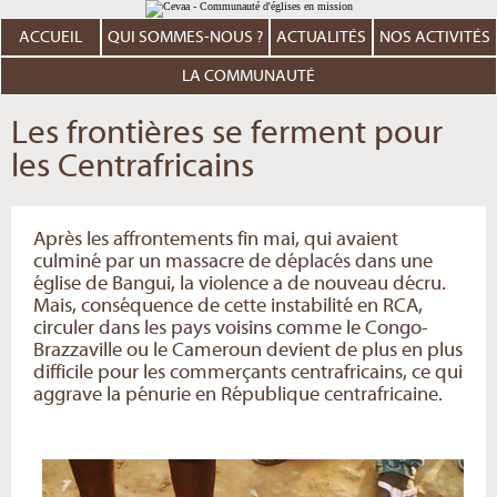
Aller
Outils
au
personnels
contenu.
ACCUEIL
QUI SOMMES-NOUS ?
ACTUALITÉS
NOS ACTIVITÉS
|
Aller
à
LA COMMUNAUTÉ
la
navigation
Les frontières se ferment pour
les Centrafricains
Après les affrontements fin mai, qui avaient
culminé par un massacre de déplacés dans une
église de Bangui, la violence a de nouveau décru.
Mais, conséquence de cette instabilité en RCA,
circuler dans les pays voisins comme le Congo-
Brazzaville ou le Cameroun devient de plus en plus
difficile pour les commerçants centrafricains, ce qui
aggrave la pénurie en République centrafricaine.