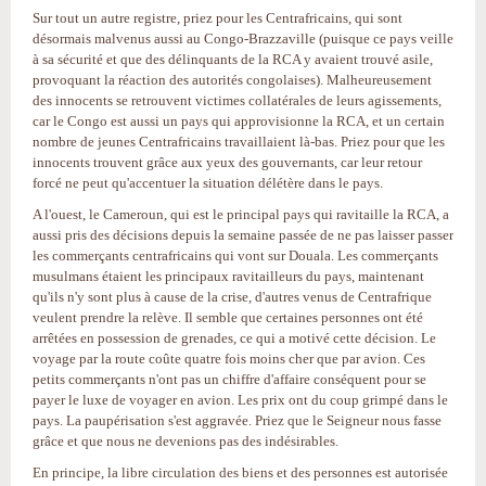
Sur tout un autre registre, priez pour les Centrafricains, qui sont
désormais malvenus aussi au Congo-Brazzaville (puisque ce pays veille
à sa sécurité et que des délinquants de la RCA y avaient trouvé asile,
provoquant la réaction des autorités congolaises). Malheureusement
des innocents se retrouvent victimes collatérales de leurs agissements,
car le Congo est aussi un pays qui approvisionne la RCA, et un certain
nombre de jeunes Centrafricains travaillaient là-bas. Priez pour que les
innocents trouvent grâce aux yeux des gouvernants, car leur retour
forcé ne peut qu'accentuer la situation délétère dans le pays.
A l'ouest, le Cameroun, qui est le principal pays qui ravitaille la RCA, a
aussi pris des décisions depuis la semaine passée de ne pas laisser passer
les commerçants centrafricains qui vont sur Douala. Les commerçants
musulmans étaient les principaux ravitailleurs du pays, maintenant
qu'ils n'y sont plus à cause de la crise, d'autres venus de Centrafrique
veulent prendre la relève. Il semble que certaines personnes ont été
arrêtées en possession de grenades, ce qui a motivé cette décision. Le
voyage par la route coûte quatre fois moins cher que par avion. Ces
petits commerçants n'ont pas un chiffre d'affaire conséquent pour se
payer le luxe de voyager en avion. Les prix ont du coup grimpé dans le
pays. La paupérisation s'est aggravée. Priez que le Seigneur nous fasse
grâce et que nous ne devenions pas des indésirables.
En principe, la libre circulation des biens et des personnes est autorisée