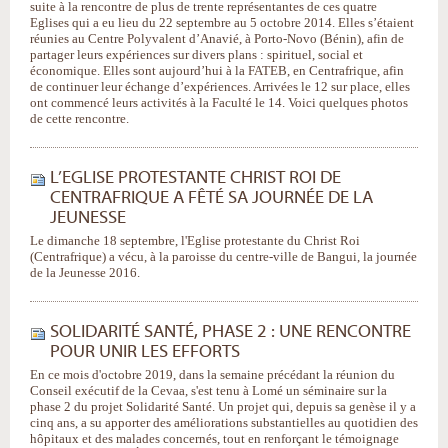
suite à la rencontre de plus de trente représentantes de ces quatre
Eglises qui a eu lieu du 22 septembre au 5 octobre 2014. Elles s’étaient
réunies au Centre Polyvalent d’Anavié, à Porto-Novo (Bénin), afin de
partager leurs expériences sur divers plans : spirituel, social et
économique. Elles sont aujourd’hui à la FATEB, en Centrafrique, afin
de continuer leur échange d’expériences. Arrivées le 12 sur place, elles
ont commencé leurs activités à la Faculté le 14. Voici quelques photos
de cette rencontre.
L’EGLISE PROTESTANTE CHRIST ROI DE
CENTRAFRIQUE A FÊTÉ SA JOURNÉE DE LA
JEUNESSE
Le dimanche 18 septembre, l'Eglise protestante du Christ Roi
(Centrafrique) a vécu, à la paroisse du centre-ville de Bangui, la journée
de la Jeunesse 2016.
SOLIDARITÉ SANTÉ, PHASE 2 : UNE RENCONTRE
POUR UNIR LES EFFORTS
En ce mois d'octobre 2019, dans la semaine précédant la réunion du
Conseil exécutif de la Cevaa, s'est tenu à Lomé un séminaire sur la
phase 2 du projet Solidarité Santé. Un projet qui, depuis sa genèse il y a
cinq ans, a su apporter des améliorations substantielles au quotidien des
hôpitaux et des malades concernés, tout en renforçant le témoignage