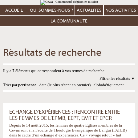
Aller
Outils
au
personnels
contenu.
ACCUEIL
QUI SOMMES-NOUS ?
ACTUALITÉS
NOS ACTIVITÉS
|
Aller
à
LA COMMUNAUTÉ
la
navigation
Résultats de recherche
Il y a
7
éléments qui correspondent à vos termes de recherche.
Filtrer les résultats
Trier par
pertinence
·
date (le plus récent en premier)
·
alphabétiquement
ECHANGE D’EXPÉRIENCES : RENCONTRE ENTRE
LES FEMMES DE L’EPMB, EEPT, EMT ET EPCR
Depuis le 14 août 2015, les femmes de quatre Eglises membres de la
Cevaa sont à la Faculté de Théologie Évangélique de Bangui (FATEB)
dans le cadre d’un échange d’expériences. Ce « voyage retour » fait