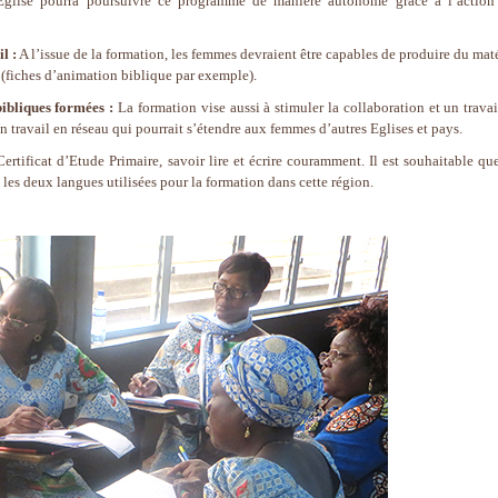
 l’Eglise pourra poursuivre ce programme de manière autonome grâce à l’action
l :
A l’issue de la formation, les femmes devraient être capables de produire du maté
r (fiches d’animation biblique par exemple).
ibliques formées :
La formation vise aussi à stimuler la collaboration et un travai
travail en réseau qui pourrait s’étendre aux femmes d’autres Eglises et pays.
rtificat d’Etude Primaire, savoir lire et écrire couramment. Il est souhaitable que
s, les deux langues utilisées pour la formation dans cette région.