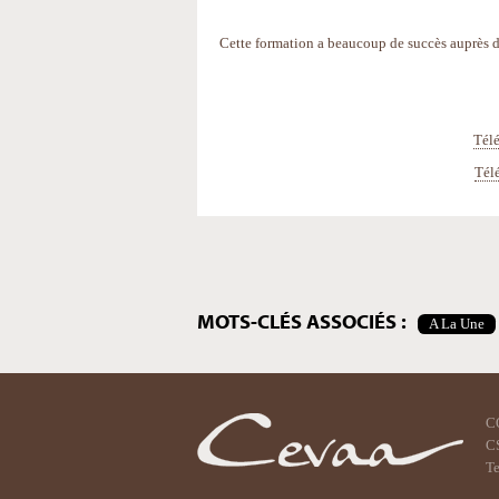
Cette formation a beaucoup de succès auprès de
Télé
Télé
Actions
sur
le
document
MOTS-CLÉS ASSOCIÉS :
A La Une
C
CS
Te