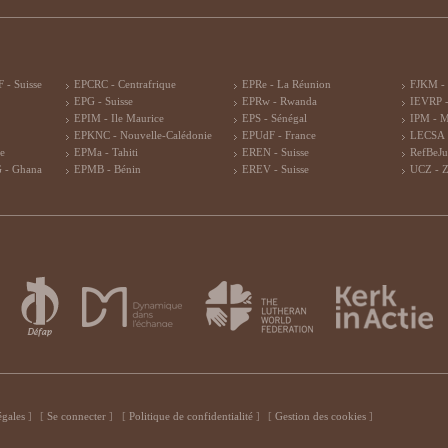
 - Suisse
EPCRC - Centrafrique
EPRe - La Réunion
FJKM -
EPG - Suisse
EPRw - Rwanda
IEVRP -
EPIM - Ile Maurice
EPS - Sénégal
IPM - 
EPKNC - Nouvelle-Calédonie
EPUdF - France
LECSA 
re
EPMa - Tahiti
EREN - Suisse
RefBeJu
 - Ghana
EPMB - Bénin
EREV - Suisse
UCZ - 
égales
Se connecter
Politique de confidentialité
Gestion des cookies