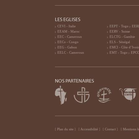
LES EGLISES
CEVI - Italie
EEPT - Togo
EERF
EEAM - Maroc
EERV - Suisse
EEC - Cameroun
ELCTG - Gambie
EECo - Congo
ELS - Sénégal
EEG - Gabon
EMCI - Côte d’Ivoi
EELC - Cameroun
EMT - Togo
EPCG
NOS PARTENAIRES
Plan du site
Accessibilité
Contact
Mentions l