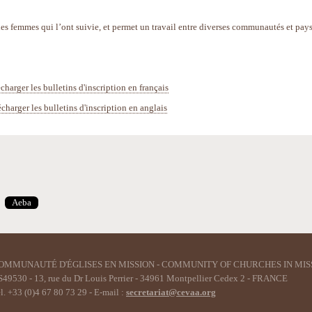
s femmes qui l’ont suivie, et permet un travail entre diverses communautés et pays
charger les bulletins d'inscription en français
charger les bulletins d'inscription en anglais
Aeba
OMMUNAUTÉ D'ÉGLISES EN MISSION - COMMUNITY OF CHURCHES IN MIS
49530 - 13, rue du Dr Louis Perrier - 34961 Montpellier Cedex 2 - FRANCE
l. +33 (0)4 67 80 73 29 - E-mail :
secretariat@cevaa.org