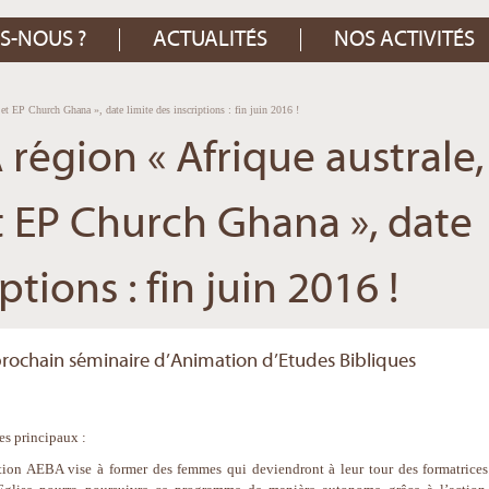
S-NOUS ?
ACTUALITÉS
NOS ACTIVITÉS
t EP Church Ghana », date limite des inscriptions : fin juin 2016 !
région « Afrique australe,
 EP Church Ghana », date
ptions : fin juin 2016 !
prochain séminaire d’Animation d’Etudes Bibliques
les principaux :
tion AEBA vise à former des femmes qui deviendront à leur tour des formatrices