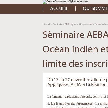
Aller
Outils
au
personnels
contenu.
ACCUEIL
QUI SOMME
|
Aller
à
la
navigation
Accueil
›
Séminaire AEBA région « Afrique australe, Océan indien e
Séminaire AEBA 
Océan indien et
limite des inscri
Du 13 au 27 novembre a lieu le 
Appliquées (AEBA) à La Réunion.
La formation a plusieurs objectifs, dont voici 
1. La formation des formatrices :
La forma