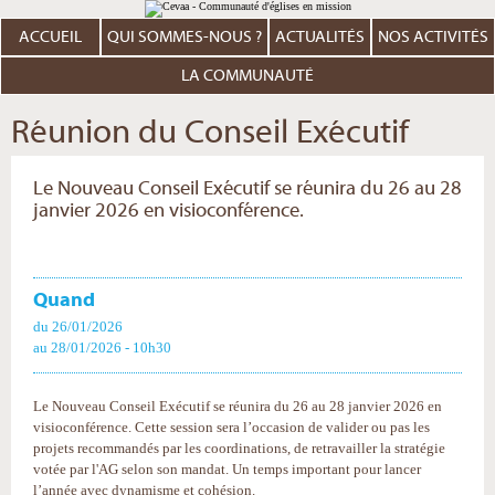
Aller
Outils
au
personnels
contenu.
ACCUEIL
QUI SOMMES-NOUS ?
ACTUALITÉS
NOS ACTIVITÉS
|
Aller
à
LA COMMUNAUTÉ
la
navigation
Réunion du Conseil Exécutif
Le Nouveau Conseil Exécutif se réunira du 26 au 28
janvier 2026 en visioconférence.
Quand
du 26/01/2026
au 28/01/2026
- 10h30
Le Nouveau Conseil Exécutif se réunira du 26 au 28 janvier 2026 en
visioconférence. Cette session sera l’occasion de valider ou pas les
projets recommandés par les coordinations, de retravailler la stratégie
votée par l'AG selon son mandat. Un temps important pour lancer
l’année avec dynamisme et cohésion.