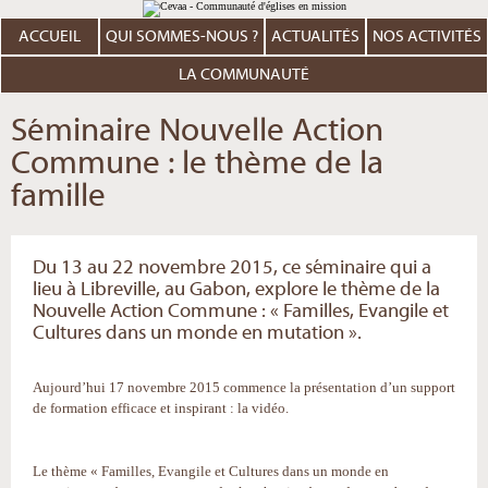
Aller
Outils
au
personnels
contenu.
ACCUEIL
QUI SOMMES-NOUS ?
ACTUALITÉS
NOS ACTIVITÉS
|
Aller
à
LA COMMUNAUTÉ
la
navigation
Séminaire Nouvelle Action
Commune : le thème de la
famille
Du 13 au 22 novembre 2015, ce séminaire qui a
lieu à Libreville, au Gabon, explore le thème de la
Nouvelle Action Commune : « Familles, Evangile et
Cultures dans un monde en mutation ».
Aujourd’hui 17 novembre 2015 commence la présentation d’un support
de formation efficace et inspirant : la vidéo.
Le thème « Familles, Evangile et Cultures dans un monde en