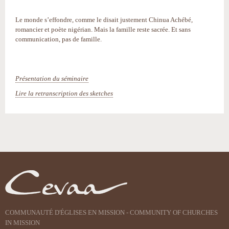
Le monde s’effondre, comme le disait justement Chinua Achébé,
romancier et poète nigérian. Mais la famille reste sacrée. Et sans
communication, pas de famille.
Présentation du séminaire
Lire la retranscription des sketches
Actions
sur
le
document
COMMUNAUTÉ D'ÉGLISES EN MISSION - COMMUNITY OF CHURCHES
IN MISSION