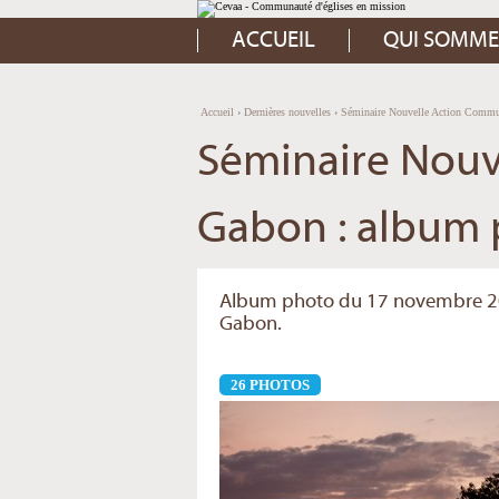
Aller
Outils
au
personnels
contenu.
ACCUEIL
QUI SOMME
|
Aller
à
la
navigation
Accueil
›
Dernières nouvelles
›
Séminaire Nouvelle Action Commu
Séminaire Nou
Gabon : album 
Album photo du 17 novembre 2015,
Gabon.
26 PHOTOS