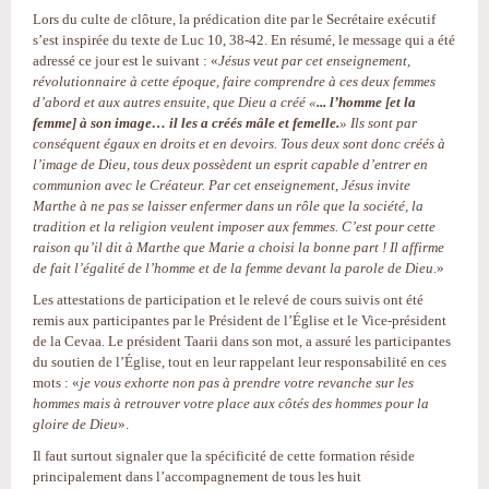
Lors du culte de clôture, la prédication dite par le Secrétaire exécutif
s’est inspirée du texte de Luc 10, 38-42. En résumé, le message qui a été
adressé ce jour est le suivant : «
Jésus veut par cet enseignement,
révolutionnaire à cette époque, faire comprendre à ces deux femmes
d’abord et aux autres ensuite, que Dieu a créé «
... l’homme [et la
femme] à son image… il les a créés mâle et femelle.
» Ils sont par
conséquent égaux en droits et en devoirs. Tous deux sont donc créés à
l’image de Dieu, tous deux possèdent un esprit capable d’entrer en
communion avec le Créateur. Par cet enseignement, Jésus invite
Marthe à ne pas se laisser enfermer dans un rôle que la société, la
tradition et la religion veulent imposer aux femmes. C’est pour cette
raison qu’il dit à Marthe que Marie a choisi la bonne part ! Il affirme
de fait l’égalité de l’homme et de la femme devant la parole de Dieu.
»
Les attestations de participation et le relevé de cours suivis ont été
remis aux participantes par le Président de l’Église et le Vice-président
de la Cevaa. Le président Taarii dans son mot, a assuré les participantes
du soutien de l’Église, tout en leur rappelant leur responsabilité en ces
mots : «
je vous exhorte non pas à prendre votre revanche sur les
hommes mais à retrouver votre place aux côtés des hommes pour la
gloire de Dieu
».
Il faut surtout signaler que la spécificité de cette formation réside
principalement dans l’accompagnement de tous les huit