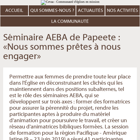
Aller
Outils
au
personnels
contenu.
ACCUEIL
QUI SOMMES-NOUS ?
ACTUALITÉS
NOS ACTIVITÉS
|
Aller
à
LA COMMUNAUTÉ
la
navigation
Séminaire AEBA de Papeete :
«Nous sommes prêtes à nous
engager»
Permettre aux femmes de prendre toute leur place
dans l'Église en déconstruisant les clichés qui les
maintiennent dans des positions subalternes, tel
est le rôle des séminaires AEBA, qui se
développent sur trois axes : former des formatrices
pour assurer la pérennité du projet, rendre les
participantes aptes à produire du matériel
d'animation pour poursuivre le travail, et créer un
réseau d'animatrices bibliques formées. La session
de formation pour la région Pacifique - Amérique
latine (9 – 23 juin 2019) a réuni 41 participantes,