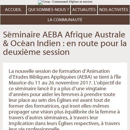
Aller
Outils
au
personnels
contenu.
ACCUEIL
QUI SOMMES-NOUS ?
ACTUALITÉS
NOS ACTIVITÉS
|
Aller
à
LA COMMUNAUTÉ
la
navigation
Séminaire AEBA Afrique Australe
& Océan Indien : en route pour la
deuxième session
La nouvelle session de formation d’Animation
d’Etudes Bibliques Appliquées (AEBA) se tient à l'Île
Maurice du 11 au 26 novembre 2017. L’objectif de
ce séminaire lancé il y a plus d’une vingtaine
d’années pour aider les femmes à prendre toute
leur place au sein des Églises est avant tout de
former des formatrices, qui iront elles-mêmes
propager une vision plus équilibrée de la femme à
travers d'autres séminaires, à travers leur
implication dans leurs Églises respectives, à travers
leur vie professionnelle...