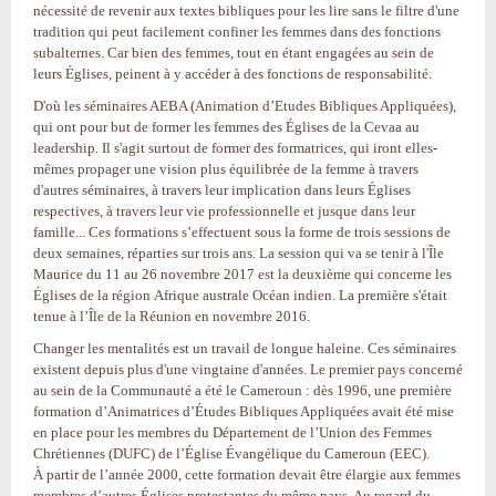
nécessité de revenir aux textes bibliques pour les lire sans le filtre d'une
tradition qui peut facilement confiner les femmes dans des fonctions
subalternes. Car bien des femmes, tout en étant engagées au sein de
leurs Églises, peinent à y accéder à des fonctions de responsabilité.
D'où les séminaires AEBA (Animation d’Etudes Bibliques Appliquées),
qui ont pour but de former les femmes des Églises de la Cevaa au
leadership. Il s'agit surtout de former des formatrices, qui iront elles-
mêmes propager une vision plus équilibrée de la femme à travers
d'autres séminaires, à travers leur implication dans leurs Églises
respectives, à travers leur vie professionnelle et jusque dans leur
famille... Ces formations s’effectuent sous la forme de trois sessions de
deux semaines, réparties sur trois ans. La session qui va se tenir à l'Île
Maurice du 11 au 26 novembre 2017 est la deuxième qui concerne les
Églises de la région Afrique australe Océan indien. La première s'était
tenue à l’Île de la Réunion en novembre 2016.
Changer les mentalités est un travail de longue haleine. Ces séminaires
existent depuis plus d'une vingtaine d'années. Le premier pays concerné
au sein de la Communauté a été le Cameroun : dès 1996, une première
formation d’Animatrices d’Études Bibliques Appliquées avait été mise
en place pour les membres du Département de l’Union des Femmes
Chrétiennes (DUFC) de l’Église Évangélique du Cameroun (EEC).
À partir de l’année 2000, cette formation devait être élargie aux femmes
membres d’autres Églises protestantes du même pays. Au regard du