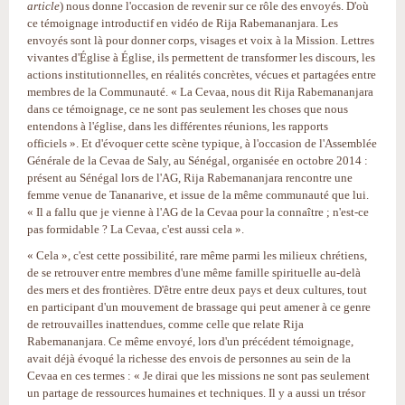
article
) nous donne l'occasion de revenir sur ce rôle des envoyés. D'où
ce témoignage introductif en vidéo de Rija Rabemananjara. Les
envoyés sont là pour donner corps, visages et voix à la Mission. Lettres
vivantes d'Église à Église, ils permettent de transformer les discours, les
actions institutionnelles, en réalités concrètes, vécues et partagées entre
membres de la Communauté. « La Cevaa, nous dit Rija Rabemananjara
dans ce témoignage, ce ne sont pas seulement les choses que nous
entendons à l'église, dans les différentes réunions, les rapports
officiels ». Et d'évoquer cette scène typique, à l'occasion de l'Assemblée
Générale de la Cevaa de Saly, au Sénégal, organisée en octobre 2014 :
présent au Sénégal lors de l'AG, Rija Rabemananjara rencontre une
femme venue de Tananarive, et issue de la même communauté que lui.
« Il a fallu que je vienne à l'AG de la Cevaa pour la connaître ; n'est-ce
pas formidable ? La Cevaa, c'est aussi cela ».
« Cela », c'est cette possibilité, rare même parmi les milieux chrétiens,
de se retrouver entre membres d'une même famille spirituelle au-delà
des mers et des frontières. D'être entre deux pays et deux cultures, tout
en participant d'un mouvement de brassage qui peut amener à ce genre
de retrouvailles inattendues, comme celle que relate Rija
Rabemananjara. Ce même envoyé, lors d'un précédent témoignage,
avait déjà évoqué la richesse des envois de personnes au sein de la
Cevaa en ces termes : « Je dirai que les missions ne sont pas seulement
un partage de ressources humaines et techniques. Il y a aussi un trésor