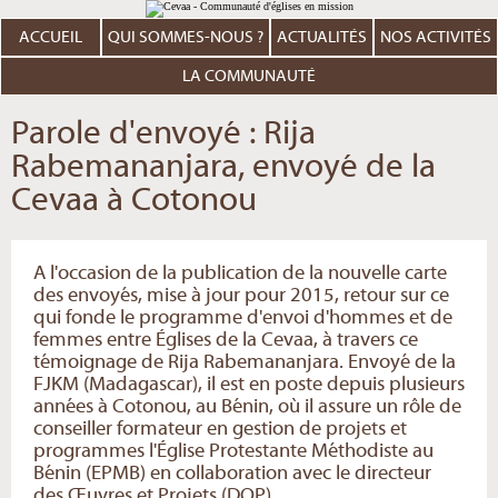
Aller
Outils
au
personnels
contenu.
ACCUEIL
QUI SOMMES-NOUS ?
ACTUALITÉS
NOS ACTIVITÉS
|
Aller
à
LA COMMUNAUTÉ
la
navigation
Parole d'envoyé : Rija
Rabemananjara, envoyé de la
Cevaa à Cotonou
A l'occasion de la publication de la nouvelle carte
des envoyés, mise à jour pour 2015, retour sur ce
qui fonde le programme d'envoi d'hommes et de
femmes entre Églises de la Cevaa, à travers ce
témoignage de Rija Rabemananjara. Envoyé de la
FJKM (Madagascar), il est en poste depuis plusieurs
années à Cotonou, au Bénin, où il assure un rôle de
conseiller formateur en gestion de projets et
programmes l'Église Protestante Méthodiste au
Bénin (EPMB) en collaboration avec le directeur
des Œuvres et Projets (DOP).