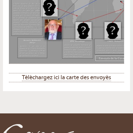
Téléchargez ici la carte des envoyés
Actions
sur
le
document