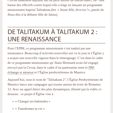
l’EPIM rassemble aujourd’hui un petit millier de fidèles dans l’île - une
baisse des effectifs contre lequel elle a réagi en lançant un programme
missionnaire baptisé Talitakum (litt. « Jeune fille, lève-toi !», parole de
Jésus dite à la défunte fille de Jaïrus).
DE TALITAKUM À TALITAKUM 2 :
UNE RENAISSANCE
Pour l’EPIM, ce programme missionnaire s’est traduit par une
renaissance. Beaucoup d’activités nouvelles ont vu le jour et l’Église y
a acquis une nouvelle vigueur dans le témoignage. C’est dans le cadre
de ce programme missionnaire qu’Alain Monnard avait été engagé,
envoyé par la Cevaa, dans le cadre d’un partenariat entre le
DM-
échange et mission
et l’Église presbytérienne de Maurice.
Aujourd’hui, sous le nom de "Talitakum 2", l’Église Presbytérienne de
Maurice lance une campagne qui tourne autour du texte de Romains
12. Avec un appel direct des plus dynamiques, illustré par la vidéo ci-
dessous : ce projet d’Église vise à :
« Changer tes habitudes »
« Transformer ta vie »