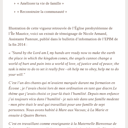
« Améliorer ta vie de famille »
« Reconstruire la communauté »
Illustration de cette vigueur retrouvée de l’Église presbytérienne de
l’Île Maurice, voici un extrait de témoignage de Nicole Armand,
Assistante Pasteure, publié dans le bulletin d’information de l’EPIM de
la fin 2014 :
« "Stand by the Lord am I, my hands are ready now to make the earth
the place in which the kingdom comes, the angels cannot change a
world of hurt and pain into a world of love, of justice and of peace; the
task is mine to do to set it really free - oh help me to obey, help me to do
your will."
C’est l’un des chants qui m’avaient marquée durant ma formation en
Écosse ; je l’avais choisi lors de mon ordination en tant que diacre.Le
thème que j’avais choisi ce jour-là était l’humilité. Depuis mon enfance
j’ai toujours vécu dans l’humilité - je suis née dans une famille modeste
- mon père était le seul qui travaillait pour une famille de sept
personnes. Nous avons habité à Mare aux Vacoas; à La Marie et
ensuite à Quatre Bornes.
C’est en travaillant comme enseignante à la Maternelle Bienvenue de