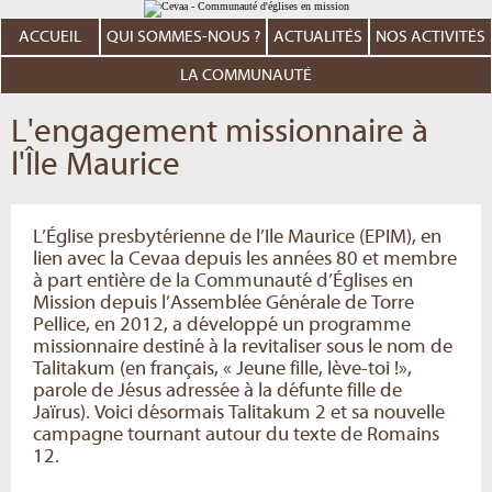
Aller
Outils
au
personnels
contenu.
ACCUEIL
QUI SOMMES-NOUS ?
ACTUALITÉS
NOS ACTIVITÉS
|
Aller
à
LA COMMUNAUTÉ
la
navigation
L'engagement missionnaire à
l'Île Maurice
L’Église presbytérienne de l’Ile Maurice (EPIM), en
lien avec la Cevaa depuis les années 80 et membre
à part entière de la Communauté d’Églises en
Mission depuis l’Assemblée Générale de Torre
Pellice, en 2012, a développé un programme
missionnaire destiné à la revitaliser sous le nom de
Talitakum (en français, « Jeune fille, lève-toi !»,
parole de Jésus adressée à la défunte fille de
Jaïrus). Voici désormais Talitakum 2 et sa nouvelle
campagne tournant autour du texte de Romains
12.