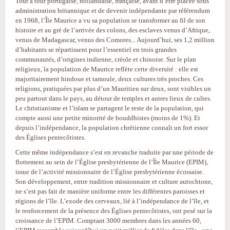
Tour à tour portugaise, hollandaise, française, avant d’être placée sous
administration britannique et de devenir indépendante par référendum
en 1968, l’Île Maurice a vu sa population se transformer au fil de son
histoire et au gré de l’arrivée des colons, des esclaves venus d’Afrique,
venus de Madagascar, venus des Comores... Aujourd’hui, ses 1,2 million
d’habitants se répartissent pour l’essentiel en trois grandes
communautés, d’origines indienne, créole et chinoise. Sur le plan
religieux, la population de Maurice reflète cette diversité : elle est
majoritairement hindoue et tamoule, deux cultures très proches. Ces
religions, pratiquées par plus d’un Mauritien sur deux, sont visibles un
peu partout dans le pays, au détour de temples et autres lieux de cultes.
Le christianisme et l’islam se partagent le reste de la population, qui
compte aussi une petite minorité de bouddhistes (moins de 1%). Et
depuis l’indépendance, la population chrétienne connaît un fort essor
des Églises pentecôtistes.
Cette même indépendance s’est en revanche traduite par une période de
flottement au sein de l’Église presbytérienne de l’Île Maurice (EPIM),
issue de l’activité missionnaire de l’Église presbytérienne écossaise.
Son développement, entre tradition missionnaire et culture autochtone,
ne s’est pas fait de manière uniforme entre les différentes paroisses et
régions de l’île. L’exode des cerveaux, lié à l’indépendance de l’île, et
le renforcement de la présence des Églises pentecôtistes, ont pesé sur la
croissance de l’EPIM. Comptant 3000 membres dans les années 60,