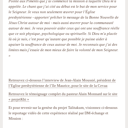
Pointe aux Piments que j’ai commencé la mission à laquelle Dieu m’a
appelée. Le chant que j’ai cité au début est le but de mon service pour
le Seigneur. Je veux non seulement œuvrer pour l’Église
presbytérienne - apporter/ prêcher le message de la Bonne Nouvelle de
Jésus Christ autour de moi - mais aussi œuvrer pour la communauté
autour de moi. Je veux pouvoir aider ceux qui ont une souffrance réelle
que ce soit physique, psychologique ou spirituelle. Si Dieu m’a placée
là où je suis, c’est pour qu’autant que possible je puisse aider à
apaiser la souffrance de ceux autour de moi. Je reconnais que j’ai des
limites mais j’essaie de mon mieux de faire la volonté de mon Seigneur.
»
Retrouvez ci-dessous l’interview de Jean-Alain Moussié, président de
l’Eglise presbytérienne de l’île Maurice, pour le site de la Cevaa
Retrouvez le témoignage complet du pasteur Alain Monnard sur le site
« projetKhi »
Et pour revenir sur la genèse du projet Talitakum, visionnez ci-dessous
le reportage vidéo de cette expérience réalisé par DM-échange et
Mission :