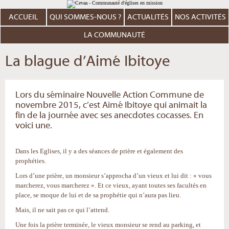
Aller
Outils
au
personnels
contenu.
ACCUEIL
QUI SOMMES-NOUS ?
ACTUALITÉS
NOS ACTIVITÉS
|
Aller
à
LA COMMUNAUTÉ
la
navigation
La blague d’Aimé Ibitoye
Lors du séminaire Nouvelle Action Commune de
novembre 2015, c’est Aimé Ibitoye qui animait la
fin de la journée avec ses anecdotes cocasses. En
voici une.
Dans les Eglises, il y a des séances de prière et également des
prophéties.
Lors d’une prière, un monsieur s’approcha d’un vieux et lui dit : « vous
marcherez, vous marcherez ». Et ce vieux, ayant toutes ses facultés en
place, se moque de lui et de sa prophétie qui n’aura pas lieu.
Mais, il ne sait pas ce qui l’attend.
Une fois la prière terminée, le vieux monsieur se rend au parking, et