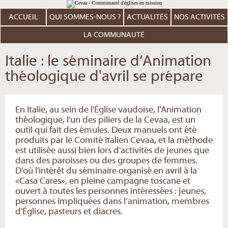
Aller
Outils
au
personnels
contenu.
ACCUEIL
QUI SOMMES-NOUS ?
ACTUALITÉS
NOS ACTIVITÉS
|
Aller
à
LA COMMUNAUTÉ
la
navigation
Italie : le séminaire d’Animation
théologique d'avril se prépare
En Italie, au sein de l'Église vaudoise, l'Animation
théologique, l'un des piliers de la Cevaa, est un
outil qui fait des émules. Deux manuels ont été
produits par le Comité italien Cevaa, et la méthode
est utilisée aussi bien lors d'activités de jeunes que
dans des paroisses ou des groupes de femmes.
D'où l'intérêt du séminaire organisé en avril à la
«Casa Cares», en pleine campagne toscane et
ouvert à toutes les personnes intéressées : jeunes,
personnes impliquées dans l’animation, membres
d'Église, pasteurs et diacres.