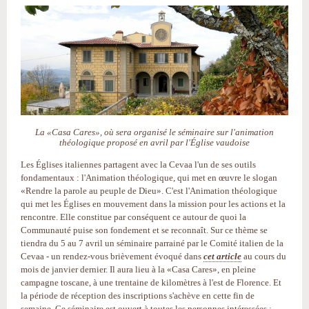
La «Casa Cares», où sera organisé le séminaire sur l'animation
théologique proposé en avril par l'Église vaudoise
Les Églises italiennes partagent avec la Cevaa l'un de ses outils
fondamentaux : l'Animation théologique, qui met en œuvre le slogan
«Rendre la parole au peuple de Dieu». C'est l'Animation théologique
qui met les Églises en mouvement dans la mission pour les actions et la
rencontre. Elle constitue par conséquent ce autour de quoi la
Communauté puise son fondement et se reconnaît. Sur ce thème se
tiendra du 5 au 7 avril un séminaire parrainé par le Comité italien de la
Cevaa - un rendez-vous brièvement évoqué dans
cet article
au cours du
mois de janvier dernier. Il aura lieu à la «Casa Cares», en pleine
campagne toscane, à une trentaine de kilomètres à l'est de Florence. Et
la période de réception des inscriptions s'achève en cette fin de
semaine. Ce séminaire est ouvert à toutes les personnes intéressées :