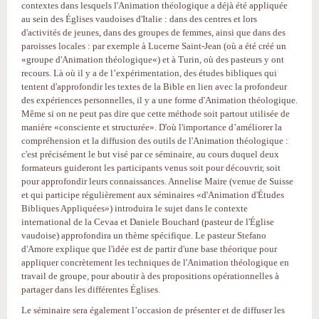
contextes dans lesquels l'Animation théologique a déjà été appliquée
au sein des Églises vaudoises d'Italie : dans des centres et lors
d'activités de jeunes, dans des groupes de femmes, ainsi que dans des
paroisses locales : par exemple à Lucerne Saint-Jean (où a été créé un
«groupe d'Animation théologique«) et à Turin, où des pasteurs y ont
recours. Là où il y a de l’expérimentation, des études bibliques qui
tentent d'approfondir les textes de la Bible en lien avec la profondeur
des expériences personnelles, il y a une forme d'Animation théologique.
Même si on ne peut pas dire que cette méthode soit partout utilisée de
manière «consciente et structurée». D'où l'importance d’améliorer la
compréhension et la diffusion des outils de l'Animation théologique :
c'est précisément le but visé par ce séminaire, au cours duquel deux
formateurs guideront les participants venus soit pour découvrir, soit
pour approfondir leurs connaissances. Annelise Maire (venue de Suisse
et qui participe régulièrement aux séminaires «d'Animation d'Études
Bibliques Appliquées») introduira le sujet dans le contexte
international de la Cevaa et Daniele Bouchard (pasteur de l'Église
vaudoise) approfondira un thème spécifique. Le pasteur Stefano
d'Amore explique que l'idée est de partir d'une base théorique pour
appliquer concrètement les techniques de l'Animation théologique en
travail de groupe, pour aboutir à des propositions opérationnelles à
partager dans les différentes Églises.
Le séminaire sera également l’occasion de présenter et de diffuser les