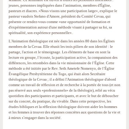
jeunes, personnes impliquées dans l’animation, membres d'Église,
pasteurs et diacres. «Nous visons une participation large», explique le
pasteur vaudois Stefano d'Amore, président du Comité Cevaa, qui
présente ce rendez-vous comme «une opportunité de formation et
d'expérimentation autour d'une méthode visant à partager sa foi, sa
spiritualité, son expérience personnelle».
L'Animation théologique est née dans les années 80 dans les Églises
membres de la Cevaa. Elle réunit les trois piliers de son identité : le
partage, l'action et le témoignage. Les éléments de base en sont la
lecture en groupe, l’écoute, la participation active, la comparaison des
différences, les retombées dans la vie missionnaire de l’Église. Cette
méthode a été initiée par le Rev. Seth Ametefe Nomenyo, de l’Église
Évangélique Presbytérienne du Togo, qui était alors Secrétaire
théologique de la Cevaa ; il a défini l'Animation théologique d'abord
comme un travail de réflexion et de recherche à la portée de tous (et non
pas réservé aux seuls «professionnels» de la théologie), relié au vécu
quotidien des participantes et participants, et avec le but de déboucher
sur du concret, du pratique, du vivable. Dans cette perspective, les
études bibliques et la réflexion théologique doivent aider les hommes
et les femmes à trouver des réponses concrètes aux questions de la vie et
à mieux s’engager dans la société.