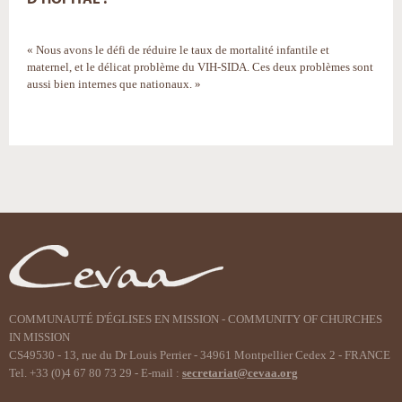
« Nous avons le défi de réduire le taux de mortalité infantile et
maternel, et le délicat problème du VIH-SIDA. Ces deux problèmes sont
aussi bien internes que nationaux. »
Actions
sur
le
document
COMMUNAUTÉ D'ÉGLISES EN MISSION - COMMUNITY OF CHURCHES
IN MISSION
CS49530 - 13, rue du Dr Louis Perrier - 34961 Montpellier Cedex 2 - FRANCE
Tel. +33 (0)4 67 80 73 29 - E-mail :
secretariat@cevaa.org