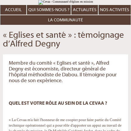
Aller
Outils
au
personnels
contenu.
ACCUEIL
QUI SOMMES-NOUS ?
ACTUALITÉS
NOS ACTIVITÉS
|
Aller
à
LA COMMUNAUTÉ
la
navigation
« Eglises et santé » : témoignage
d’Alfred Degny
Membre du comité « Eglises et santé », Alfred
Degny est économiste, directeur général de
l’hôpital méthodiste de Dabou. Il témoigne pour
nous de son expérience.
QUEL EST VOTRE RÔLE AU SEIN DE LA CEVAA ?
« La Cevaa m'a fait l'honneur de me coopter pour faire partie du Comité
technique opérationnel qui a pour rôle d'apporter un appui au travail de
la chargée de mission, le Dr Mathilde Guidimti Andet, dans le cadre du