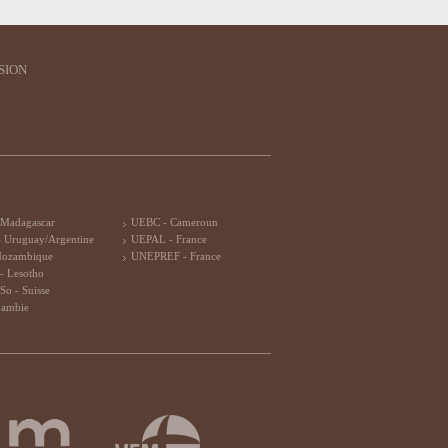
SION
 Madagascar
UEBC - Cameroun
 Uruguay/Argentine
UEPAL - France
Mozambique
UNEPREF - France
- Lesotho
So - Suisse
Zambie