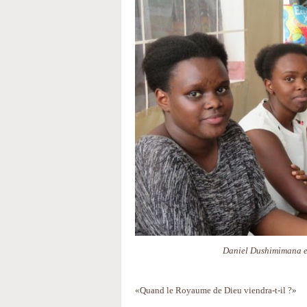
Daniel Dushimimana en 
«Quand le Royaume de Dieu viendra-t-il ?»