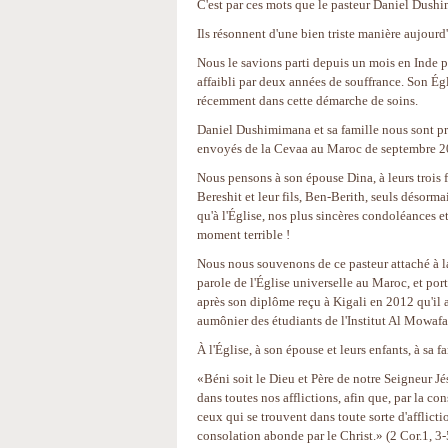
C'est par ces mots que le pasteur Daniel Dush
Ils résonnent d'une bien triste manière aujour
Nous le savions parti depuis un mois en Inde p
affaibli par deux années de souffrance. Son Égl
récemment dans cette démarche de soins.
Daniel Dushimimana et sa famille nous sont pro
envoyés de la Cevaa au Maroc de septembre 2
Nous pensons à son épouse Dina, à leurs trois f
Bereshit et leur fils, Ben-Berith, seuls désorma
qu'à l'Église, nos plus sincères condoléances e
moment terrible !
Nous nous souvenons de ce pasteur attaché à la
parole de l'Église universelle au Maroc, et port
après son diplôme reçu à Kigali en 2012 qu'il
aumônier des étudiants de l'Institut Al Mowafa
À l'Église, à son épouse et leurs enfants, à sa 
«Béni soit le Dieu et Père de notre Seigneur Jé
dans toutes nos afflictions, afin que, par la 
ceux qui se trouvent dans toute sorte d'afflic
consolation abonde par le Christ.» (2 Cor.1, 3-