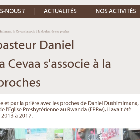
S-NOUS ?
ACTUALITÉS
NOS ACTIVITÉS
imimana: la Cevaa s'associe à la douleur de ses proches
pasteur Daniel
 Cevaa s'associe à la
 proches
 et par la prière avec les proches de Daniel Dushimimana,
de l'Église Presbytérienne au Rwanda (EPRw), il avait été
 2013 à 2017.