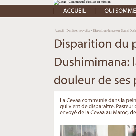
Aller
Outils
au
personnels
contenu.
ACCUEIL
QUI SOMME
|
Aller
à
la
navigation
Accueil
›
Dernières nouvelles
›
Disparition du pasteur Daniel Dush
Disparition du 
Dushimimana: la
douleur de ses
La Cevaa communie dans la peine
qui vient de disparaître. Pasteur 
envoyé de la Cevaa au Maroc, de