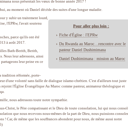
imimana nous présentait les vœux de bonne année 2017 !
d'hui, au moment où Daniel décède des suites d'une longue maladie.
our y subir un traitement lourd,
ise, l'EPRw, l'avait soutenu
Pour aller plus loin :
Fiche d'Église : l'EPRw
ches, parce qu'ils ont été
013 à août 2017.
Du Rwanda au Maroc…rencontre avec le
pasteur Daniel Dushimimana
illes Bath-Berith, Berith,
is. Nous leur adressons, ainsi
Daniel Dushimimana : mission au Maroc
t partageons leur peine en ce
 tradition réformée, porte-
eur d'une volonté sans faille de dialogue islamo-chrétien. C'est d'ailleurs tout juste
 a rejoint l'Église Évangélique Au Maroc comme pasteur, animateur théologique et
qa.
famille, nous adressons toute notre sympathie.
sus-Christ, le Père compatissant et le Dieu de toute consolation, lui qui nous consol
consolation que nous recevons nous-mêmes de la part de Dieu, nous puissions console
tions ! Car, de même que les souffrances abondent pour nous, de même aussi notre
5)