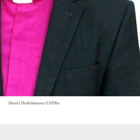
Daniel Dushimimana © EPRw