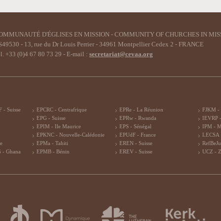
OMMUNAUTÉ D'ÉGLISES EN MISSION - COMMUNITY OF CHURCHES IN MIS
49530 - 13, rue du Dr Louis Perrier - 34961 Montpellier Cedex 2 - FRANCE
l. +33 (0)4 67 80 73 29 - E-mail :
secretariat@cevaa.org
 - Suisse
EPCRC - Centrafrique
EPRe - La Réunion
FJKM -
EPG - Suisse
EPRw - Rwanda
IEVRP -
EPIM - Ile Maurice
EPS - Sénégal
IPM - 
EPKNC - Nouvelle-Calédonie
EPUdF - France
LECSA 
re
EPMa - Tahiti
EREN - Suisse
RefBeJu
 - Ghana
EPMB - Bénin
EREV - Suisse
UCZ - 