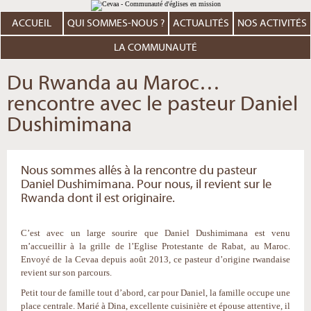
Aller
Outils
au
personnels
contenu.
ACCUEIL
QUI SOMMES-NOUS ?
ACTUALITÉS
NOS ACTIVITÉS
|
Aller
à
LA COMMUNAUTÉ
la
navigation
Du Rwanda au Maroc…
rencontre avec le pasteur Daniel
Dushimimana
Nous sommes allés à la rencontre du pasteur
Daniel Dushimimana. Pour nous, il revient sur le
Rwanda dont il est originaire.
C’est avec un large sourire que Daniel Dushimimana est venu
m’accueillir à la grille de l’Eglise Protestante de Rabat, au Maroc.
Envoyé de la Cevaa depuis août 2013, ce pasteur d’origine rwandaise
revient sur son parcours.
Petit tour de famille tout d’abord, car pour Daniel, la famille occupe une
place centrale. Marié à Dina, excellente cuisinière et épouse attentive, il