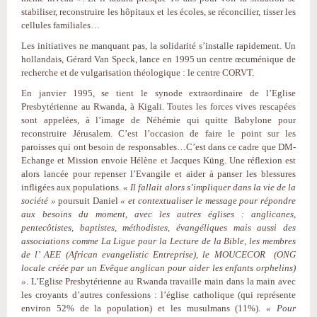
stabiliser, reconstruire les hôpitaux et les écoles, se réconcilier, tisser les
cellules familiales…
Les initiatives ne manquant pas, la solidarité s’installe rapidement. Un
hollandais, Gérard Van Speck, lance en 1995 un centre œcuménique de
recherche et de vulgarisation théologique : le centre CORVT.
En janvier 1995, se tient le synode extraordinaire de l’Eglise
Presbytérienne au Rwanda, à Kigali. Toutes les forces vives rescapées
sont appelées, à l’image de Néhémie qui quitte Babylone pour
reconstruire Jérusalem. C’est l’occasion de faire le point sur les
paroisses qui ont besoin de responsables…C’est dans ce cadre que DM-
Echange et Mission envoie Hélène et Jacques Küng. Une réflexion est
alors lancée pour repenser l’Evangile et aider à panser les blessures
infligées aux populations.
« Il fallait alors s’impliquer dans la vie de la
société »
poursuit Daniel
« et contextualiser le message pour répondre
aux besoins du moment, avec les autres églises : anglicanes,
pentecôtistes, baptistes, méthodistes, évangéliques mais aussi des
associations comme La Ligue pour la Lecture de la Bible, les membres
de l’ AEE (African evangelistic Entreprise), le MOUCECOR (ONG
locale créée par un Evêque anglican pour aider les enfants orphelins)
»
. L’Eglise Presbytérienne au Rwanda travaille main dans la main avec
les croyants d’autres confessions : l’église catholique (qui représente
environ 52% de la population) et les musulmans (11%).
« Pour