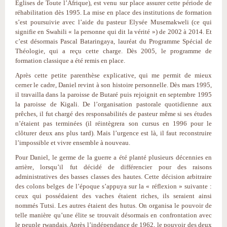
Eglises de Toute l’Afrique), est venu sur place assurer cette période de
réhabilitation dès 1995. La mise en place des institutions de formation
s’est poursuivie avec l’aide du pasteur Elysée Musemakweli (ce qui
signifie en Swahili « la personne qui dit la vérité ») de 2002 à 2014. Et
c’est désormais Pascal Bataringaya, lauréat du Programme Spécial de
Théologie, qui a reçu cette charge. Dès 2005, le programme de
formation classique a été remis en place.
Après cette petite parenthèse explicative, qui me permit de mieux
cerner le cadre, Daniel revint à son histoire personnelle. Dès mars 1995,
il travailla dans la paroisse de Butaré puis rejoignit en septembre 1995
la paroisse de Kigali. De l’organisation pastorale quotidienne aux
prêches, il fut chargé des responsabilités de pasteur même si ses études
n’étaient pas terminées (il réintègrera son cursus en 1996 pour le
clôturer deux ans plus tard). Mais l’urgence est là, il faut reconstruire
l’impossible et vivre ensemble à nouveau.
Pour Daniel, le germe de la guerre a été planté plusieurs décennies en
arrière, lorsqu’il fut décidé de différencier pour des raisons
administratives des basses classes des hautes. Cette décision arbitraire
des colons belges de l’époque s’appuya sur la « réflexion » suivante :
ceux qui possédaient des vaches étaient riches, ils seraient ainsi
nommés Tutsi. Les autres étaient des hutus. On organisa le pouvoir de
telle manière qu’une élite se trouvait désormais en confrontation avec
le peuple rwandais. Après l’indépendance de 1962, le pouvoir des deux