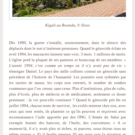
Kigali au Rwanda, © Sloot
Dès 1990, la guerre s’installe, sournoisement, dans le silence des
déplacés dont le sort n’intéresse personnes. Quand le génocide éclate en
avril 1994, les massacres laissent sans voix. 3 mois. 1 millions de morts.
L’église perd la plupart de ses pasteurs et beaucoup de ses membres.
«
L'année 1994, c’est comme un temps où il n’y avait pas de vie »
témoigne Daniel. Le pays des mille collines connut un génocide sans
précédent de l’histoire de l’humanité. Les journées sont rythmées par
les tueries de masse, les corps non enterrés, le nombre de tombes
communes que l’on creuse, sans cesse. Plus d’institutions, plus de culte,
plus d’école, plus de médecin ni de médicament, seulement ce doute
persistant : la vie peut-elle continuer ? Quand le génocide prit fin en
juillet 1994, chacun tente de survivre, les exilés rentrent chez eux, avec
ceux qui sont restés, ils plantent ce qu’ils peuvent et reçoivent avec
reconnaissance l’aide apportée par des ONG. L’Armée du Salut par
exemple fournit des haricots, de l’huile, des couvertures. « A ce
moment-là, il n’y avait plus ni riches, ni pauvres, nous étions tous au
même niveau ». Et il faudra presque 10 ans pour voir la situation se