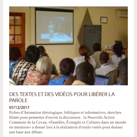
envoyés
2019
-
DES TEXTES ET DES VIDÉOS POUR LIBÉRER LA
PAROLE
07/12/2017
Fiches d'Animation théologique, bibliques et informatives, sketches
filmés pour permettre d'ouvrir la discussion : la Nouvelle Action
Commune de la Cevaa, «Familles, Évangile et Cultures dans un monde
en mutation» a donné lieu à la réalisation d'outils variés pour donner
une base aux débats.