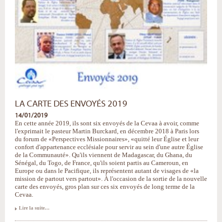
LA CARTE DES ENVOYÉS 2019
14/01/2019
En cette année 2019, ils sont six envoyés de la Cevaa à avoir, comme
l'exprimait le pasteur Martin Burckard, en décembre 2018 à Paris lors
du forum de «Perspectives Missionnaires», «quitté leur Église et leur
confort d'appartenance ecclésiale pour servir au sein d'une autre Église
de la Communauté». Qu'ils viennent de Madagascar, du Ghana, du
Sénégal, du Togo, de France, qu'ils soient partis au Cameroun, en
Europe ou dans le Pacifique, ils représentent autant de visages de «la
mission de partout vers partout». À l'occasion de la sortie de la nouvelle
carte des envoyés, gros plan sur ces six envoyés de long terme de la
Cevaa.
La
Lire la suite…
carte
des