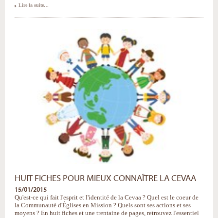
Des
Lire la suite…
textes
et
des
vidéos
pour
libérer
la
parole
-
HUIT FICHES POUR MIEUX CONNAÎTRE LA CEVAA
15/01/2015
Qu'est-ce qui fait l'esprit et l'identité de la Cevaa ? Quel est le coeur de
la Communauté d'Églises en Mission ? Quels sont ses actions et ses
moyens ? En huit fiches et une trentaine de pages, retrouvez l'essentiel