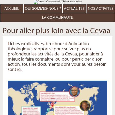
Aller
Outils
au
personnels
contenu.
ACCUEIL
QUI SOMMES-NOUS ?
ACTUALITÉS
NOS ACTIVITÉS
|
Aller
à
LA COMMUNAUTÉ
la
navigation
Pour aller plus loin avec la Cevaa
Fiches explicatives, brochure d'Animation
théologique, rapports : pour suivre plus en
profondeur les activités de la Cevaa, pour aider à
mieux la faire connaître, ou pour participer à son
action, tous les documents dont vous aurez besoin
sont ici.