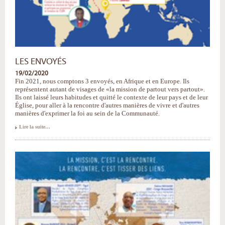
LES ENVOYÉS
19/02/2020
Fin 2021, nous comptons 3 envoyés, en Afrique et en Europe. Ils
représentent autant de visages de «la mission de partout vers partout».
Ils ont laissé leurs habitudes et quitté le contexte de leur pays et de leur
Église, pour aller à la rencontre d'autres manières de vivre et d'autres
manières d'exprimer la foi au sein de la Communauté.
Les
Lire la suite…
Envoyés
-