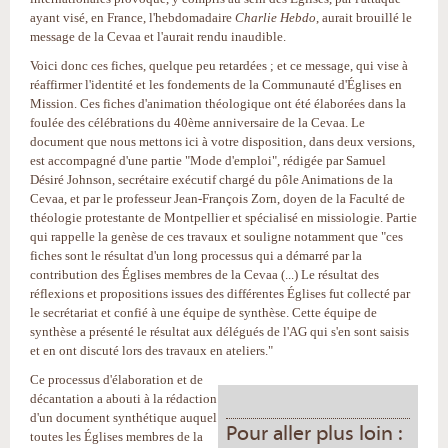
ayant visé, en France, l'hebdomadaire
Charlie Hebdo
, aurait brouillé le
message de la Cevaa et l'aurait rendu inaudible.
Voici donc ces fiches, quelque peu retardées ; et ce message, qui vise à
réaffirmer l'identité et les fondements de la Communauté d'Églises en
Mission. Ces fiches d'animation théologique ont été élaborées dans la
foulée des célébrations du 40ème anniversaire de la Cevaa. Le
document que nous mettons ici à votre disposition, dans deux versions,
est accompagné d'une partie "Mode d'emploi", rédigée par Samuel
Désiré Johnson, secrétaire exécutif chargé du pôle Animations de la
Cevaa, et par le professeur Jean-François Zorn, doyen de la Faculté de
théologie protestante de Montpellier et spécialisé en missiologie. Partie
qui rappelle la genèse de ces travaux et souligne notamment que "ces
fiches sont le résultat d'un long processus qui a démarré par la
contribution des Églises membres de la Cevaa (...) Le résultat des
réflexions et propositions issues des différentes Églises fut collecté par
le secrétariat et confié à une équipe de synthèse. Cette équipe de
synthèse a présenté le résultat aux délégués de l'AG qui s'en sont saisis
et en ont discuté lors des travaux en ateliers."
Ce processus d'élaboration et de
décantation a abouti à la rédaction
d'un document synthétique auquel
Pour aller plus loin :
toutes les Églises membres de la