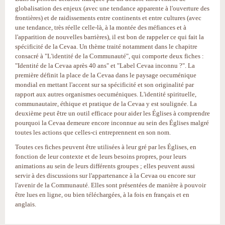
globalisation des enjeux (avec une tendance apparente à l'ouverture des
frontières) et de raidissements entre continents et entre cultures (avec
une tendance, très réelle celle-là, à la montée des méfiances et à
l'apparition de nouvelles barrières), il est bon de rappeler ce qui fait la
spécificité de la Cevaa. Un thème traité notamment dans le chapitre
consacré à "L'identité de la Communauté", qui comporte deux fiches :
"Identité de la Cevaa après 40 ans" et "Label Cevaa inconnu ?". La
première définit la place de la Cevaa dans le paysage oecuménique
mondial en mettant l'accent sur sa spécificité et son originalité par
rapport aux autres organismes oecuméniques. L'identité spirituelle,
communautaire, éthique et pratique de la Cevaa y est soulignée. La
deuxième peut être un outil efficace pour aider les Églises à comprendre
pourquoi la Cevaa demeure encore inconnue au sein des Églises malgré
toutes les actions que celles-ci entreprennent en son nom.
Toutes ces fiches peuvent être utilisées à leur gré par les Églises, en
fonction de leur contexte et de leurs besoins propres, pour leurs
animations au sein de leurs différents groupes ; elles peuvent aussi
servir à des discussions sur l'appartenance à la Cevaa ou encore sur
l'avenir de la Communauté. Elles sont présentées de manière à pouvoir
être lues en ligne, ou bien téléchargées, à la fois en français et en
anglais.