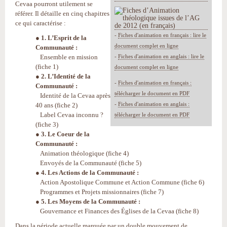
Cevaa pourront utilement se
référer. Il détaille en cinq chapitres
ce qui caractérise :
-
Fiches d'animation en français : lire le
● 1. L’Esprit de la
document complet en ligne
Communauté :
Ensemble en mission
-
Fiches d'animation en anglais : lire le
(fiche 1)
document complet en ligne
● 2. L’Identité de la
-
Fiches d'animation en français :
Communauté :
télécharger le document en PDF
Identité de la Cevaa après
-
Fiches d'animation en anglais :
40 ans (fiche 2)
Label Cevaa inconnu ?
télécharger le document en PDF
(fiche 3)
● 3. Le Coeur de la
Communauté :
Animation théologique (fiche 4)
Envoyés de la Communauté (fiche 5)
● 4. Les Actions de la Communauté :
Action Apostolique Commune et Action Commune (fiche 6)
Programmes et Projets missionnaires (fiche 7)
● 5. Les Moyens de la Communauté :
Gouvernance et Finances des Églises de la Cevaa (fiche 8)
Dans la période actuelle marquée par un double mouvement de