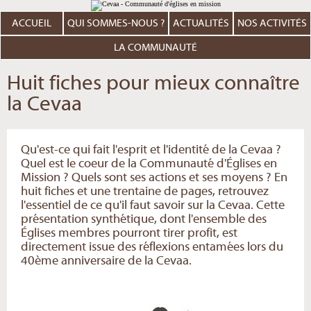
Aller
Outils
au
personnels
contenu.
ACCUEIL
QUI SOMMES-NOUS ?
ACTUALITÉS
NOS ACTIVITÉS
|
Aller
à
LA COMMUNAUTÉ
la
navigation
Huit fiches pour mieux connaître
la Cevaa
Qu'est-ce qui fait l'esprit et l'identité de la Cevaa ?
Quel est le coeur de la Communauté d'Églises en
Mission ? Quels sont ses actions et ses moyens ? En
huit fiches et une trentaine de pages, retrouvez
l'essentiel de ce qu'il faut savoir sur la Cevaa. Cette
présentation synthétique, dont l'ensemble des
Églises membres pourront tirer profit, est
directement issue des réflexions entamées lors du
40ème anniversaire de la Cevaa.