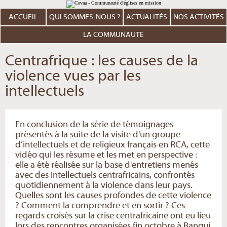
Aller
Outils
au
personnels
contenu.
ACCUEIL
QUI SOMMES-NOUS ?
ACTUALITÉS
NOS ACTIVITÉS
|
Aller
à
LA COMMUNAUTÉ
la
navigation
Centrafrique : les causes de la
violence vues par les
intellectuels
En conclusion de la série de témoignages
présentés à la suite de la visite d'un groupe
d’intellectuels et de religieux français en RCA, cette
vidéo qui les résume et les met en perspective :
elle a été réalisée sur la base d'entretiens menés
avec des intellectuels centrafricains, confrontés
quotidiennement à la violence dans leur pays.
Quelles sont les causes profondes de cette violence
? Comment la comprendre et en sortir ? Ces
regards croisés sur la crise centrafricaine ont eu lieu
lors des rencontres organisées fin octobre à Bangui