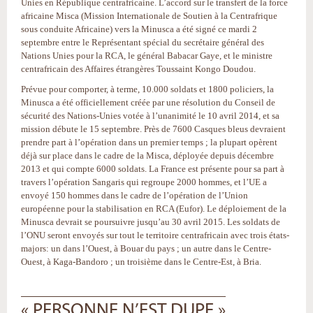
Unies en République centrafricaine. L’accord sur le transfert de la force
africaine Misca (Mission Internationale de Soutien à la Centrafrique
sous conduite Africaine) vers la Minusca a été signé ce mardi 2
septembre entre le Représentant spécial du secrétaire général des
Nations Unies pour la RCA, le général Babacar Gaye, et le ministre
centrafricain des Affaires étrangères Toussaint Kongo Doudou.
Prévue pour comporter, à terme, 10.000 soldats et 1800 policiers, la
Minusca a été officiellement créée par une résolution du Conseil de
sécurité des Nations-Unies votée à l’unanimité le 10 avril 2014, et sa
mission débute le 15 septembre. Près de 7600 Casques bleus devraient
prendre part à l’opération dans un premier temps ; la plupart opèrent
déjà sur place dans le cadre de la Misca, déployée depuis décembre
2013 et qui compte 6000 soldats. La France est présente pour sa part à
travers l’opération Sangaris qui regroupe 2000 hommes, et l’UE a
envoyé 150 hommes dans le cadre de l’opération de l’Union
européenne pour la stabilisation en RCA (Eufor). Le déploiement de la
Minusca devrait se poursuivre jusqu’au 30 avril 2015. Les soldats de
l’ONU seront envoyés sur tout le territoire centrafricain avec trois états-
majors: un dans l’Ouest, à Bouar du pays ; un autre dans le Centre-
Ouest, à Kaga-Bandoro ; un troisième dans le Centre-Est, à Bria.
« PERSONNE N’EST DUPE »