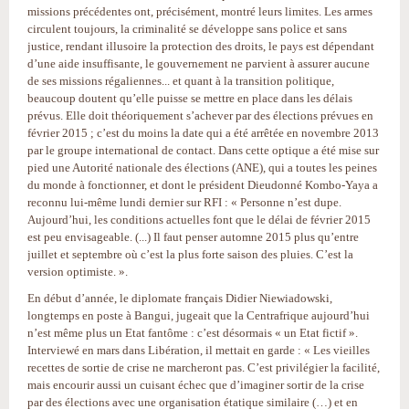
missions précédentes ont, précisément, montré leurs limites. Les armes
circulent toujours, la criminalité se développe sans police et sans
justice, rendant illusoire la protection des droits, le pays est dépendant
d’une aide insuffisante, le gouvernement ne parvient à assurer aucune
de ses missions régaliennes... et quant à la transition politique,
beaucoup doutent qu’elle puisse se mettre en place dans les délais
prévus. Elle doit théoriquement s’achever par des élections prévues en
février 2015 ; c’est du moins la date qui a été arrêtée en novembre 2013
par le groupe international de contact. Dans cette optique a été mise sur
pied une Autorité nationale des élections (ANE), qui a toutes les peines
du monde à fonctionner, et dont le président Dieudonné Kombo-Yaya a
reconnu lui-même lundi dernier sur RFI : « Personne n’est dupe.
Aujourd’hui, les conditions actuelles font que le délai de février 2015
est peu envisageable. (...) Il faut penser automne 2015 plus qu’entre
juillet et septembre où c’est la plus forte saison des pluies. C’est la
version optimiste. ».
En début d’année, le diplomate français Didier Niewiadowski,
longtemps en poste à Bangui, jugeait que la Centrafrique aujourd’hui
n’est même plus un Etat fantôme : c’est désormais « un Etat fictif ».
Interviewé en mars dans Libération, il mettait en garde : « Les vieilles
recettes de sortie de crise ne marcheront pas. C’est privilégier la facilité,
mais encourir aussi un cuisant échec que d’imaginer sortir de la crise
par des élections avec une organisation étatique similaire (…) et en