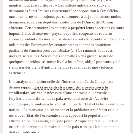
montrait tout aussi critique : « Les milices anti-balaka, souvent
dénommées à tort "milices chrétiennes" par opposition à l’ex-Séléka
musulmane, ne sont toujours pas cantonnées à ce jour et encore moins
désarmées, et cela en dépit des résolutions de l’Onu et de l’Union
africaine. Cette situation les autorise à perpétrer leurs exactions en toute
impunité. Les désœuvrés – paysans spoliés, coupeurs de route au
chômage, enfants des rues non scolarisés – ont été rejoints par d’anciens
militaires des Forces armées centrafricaines et par des boutefeux
partisans de l’ancien président Bozizé (…) Ce ramassis, tout aussi
inorganisé que l’ex-Séléka mais éparpillé en des groupuscules de
quelques individus, se trouve livré à lui-même, obligé pour survivre de
s’emparer des biens d’autrui et le plus souvent avec une violence
extrême. »
Une analyse qui rejoint celle de l’International Crisis Group : son
dernier rapport,
La crise centrafricaine : de la prédation à la
stabilisation
, affirme la nécessité d’une approche qui articule
l’opération de maintien de la paix avec la relance de l’activité
économique, le soutien à la reconstruction de l’Etat et la lutte contre les
trafics. « La mauvaise gouvernance et la prédation ont détruit ce qui
restait de l’Etat, de l’économie et ont appauvri la population »,
affirme Thibaud Lesueur, analyste pour l’Afrique centrale. « L’actuel
mandat de la mission de maintien de la paix n’est pas à la hauteur du
défi centrafricain ».