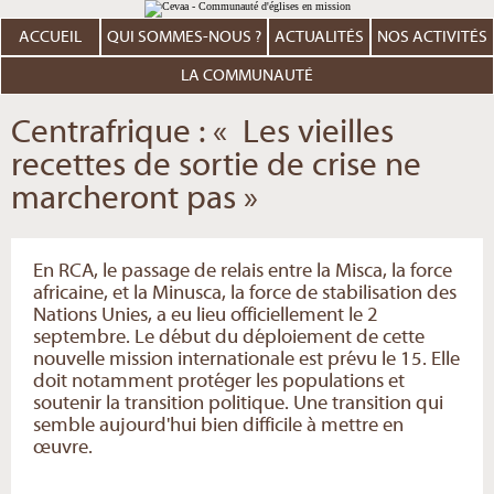
Aller
Outils
au
personnels
contenu.
ACCUEIL
QUI SOMMES-NOUS ?
ACTUALITÉS
NOS ACTIVITÉS
|
Aller
à
LA COMMUNAUTÉ
la
navigation
Centrafrique : « Les vieilles
recettes de sortie de crise ne
marcheront pas »
En RCA, le passage de relais entre la Misca, la force
africaine, et la Minusca, la force de stabilisation des
Nations Unies, a eu lieu officiellement le 2
septembre. Le début du déploiement de cette
nouvelle mission internationale est prévu le 15. Elle
doit notamment protéger les populations et
soutenir la transition politique. Une transition qui
semble aujourd'hui bien difficile à mettre en
œuvre.