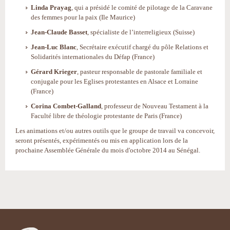
Linda Prayag
, qui a présidé le comité de pilotage de la Caravane
des femmes pour la paix (Ile Maurice)
Jean-Claude Basset
, spécialiste de l’interreligieux (Suisse)
Jean-Luc Blanc
, Secrétaire exécutif chargé du pôle Relations et
Solidarités internationales du Défap (France)
Gérard Krieger
, pasteur responsable de pastorale familiale et
conjugale pour les Eglises protestantes en Alsace et Lorraine
(France)
Corina Combet-Galland
, professeur de Nouveau Testament à la
Faculté libre de théologie protestante de Paris (France)
Les animations et/ou autres outils que le groupe de travail va concevoir,
seront présentés, expérimentés ou mis en application lors de la
prochaine Assemblée Générale du mois d'octobre 2014 au Sénégal.
Actions
sur
le
document