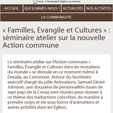
Aller
Outils
au
personnels
contenu.
ACCUEIL
QUI SOMMES-NOUS ?
ACTUALITÉS
NOS ACTIVITÉS
|
Aller
à
LA COMMUNAUTÉ
la
navigation
« Familles, Évangile et Cultures » :
séminaire atelier sur la nouvelle
Action commune
Le séminaire atelier sur l'Action commune «
Familles, Évangile et Cultures dans les mutations
du monde » se déroule en ce moment même à
Douala, au Cameroun. Autour du Secrétaire
exécutif chargé du pôle Animations, Samuel Désiré
Johnson, une douzaine de personnalités issues de
sept pays de la Cevaa sont réunies pour donner à
ce thème des traductions concrètes, de manière à
prendre corps et vie sous forme d'animations et
autres activités dans les Églises.