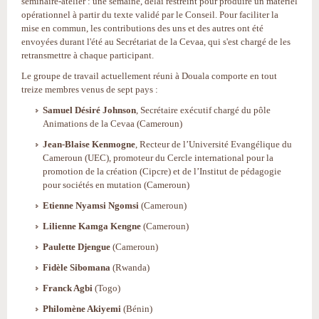
séminaire-atelier : une semaine, délai restreint pour produire un matériel
opérationnel à partir du texte validé par le Conseil. Pour faciliter la
mise en commun, les contributions des uns et des autres ont été
envoyées durant l'été au Secrétariat de la Cevaa, qui s'est chargé de les
retransmettre à chaque participant.
Le groupe de travail actuellement réuni à Douala comporte en tout
treize membres venus de sept pays :
Samuel Désiré Johnson
, Secrétaire exécutif chargé du pôle
Animations de la Cevaa (Cameroun)
Jean-Blaise Kenmogne
, Recteur de l’Université Evangélique du
Cameroun (UEC), promoteur du Cercle international pour la
promotion de la création (Cipcre) et de l’Institut de pédagogie
pour sociétés en mutation (Cameroun)
Etienne Nyamsi Ngomsi
(Cameroun)
Lilienne Kamga Kengne
(Cameroun)
Paulette Djengue
(Cameroun)
Fidèle Sibomana
(Rwanda)
Franck Agbi
(Togo)
Philomène Akiyemi
(Bénin)