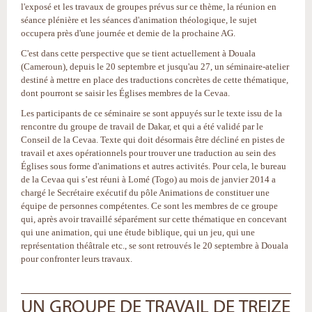
l'exposé et les travaux de groupes prévus sur ce thème, la réunion en
séance plénière et les séances d'animation théologique, le sujet
occupera près d'une journée et demie de la prochaine AG.
C'est dans cette perspective que se tient actuellement à Douala
(Cameroun), depuis le 20 septembre et jusqu'au 27, un séminaire-atelier
destiné à mettre en place des traductions concrètes de cette thématique,
dont pourront se saisir les Églises membres de la Cevaa.
Les participants de ce séminaire se sont appuyés sur le texte issu de la
rencontre du groupe de travail de Dakar, et qui a été validé par le
Conseil de la Cevaa. Texte qui doit désormais être décliné en pistes de
travail et axes opérationnels pour trouver une traduction au sein des
Églises sous forme d'animations et autres activités. Pour cela, le bureau
de la Cevaa qui s’est réuni à Lomé (Togo) au mois de janvier 2014 a
chargé le Secrétaire exécutif du pôle Animations de constituer une
équipe de personnes compétentes. Ce sont les membres de ce groupe
qui, après avoir travaillé séparément sur cette thématique en concevant
qui une animation, qui une étude biblique, qui un jeu, qui une
représentation théâtrale etc., se sont retrouvés le 20 septembre à Douala
pour confronter leurs travaux.
UN GROUPE DE TRAVAIL DE TREIZE