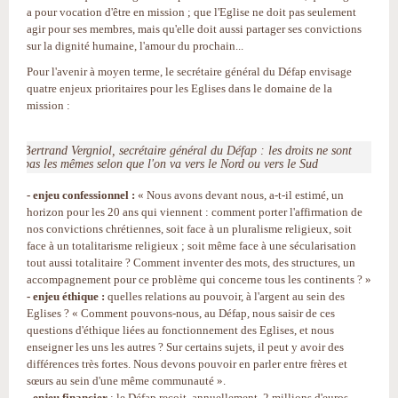
a pour vocation d'être en mission ; que l'Eglise ne doit pas seulement
agir pour ses membres, mais qu'elle doit aussi partager ses convictions
sur la dignité humaine, l'amour du prochain...
Pour l'avenir à moyen terme, le secrétaire général du Défap envisage
quatre enjeux prioritaires pour les Eglises dans le domaine de la
mission :
Bertrand Vergniol, secrétaire général du Défap : les droits ne sont
pas les mêmes selon que l'on va vers le Nord ou vers le Sud
- enjeu confessionnel :
« Nous avons devant nous, a-t-il estimé, un
horizon pour les 20 ans qui viennent : comment porter l'affirmation de
nos convictions chrétiennes, soit face à un pluralisme religieux, soit
face à un totalitarisme religieux ; soit même face à une sécularisation
tout aussi totalitaire ? Comment inventer des mots, des structures, un
accompagnement pour ce problème qui concerne tous les continents ? »
- enjeu éthique :
quelles relations au pouvoir, à l'argent au sein des
Eglises ? « Comment pouvons-nous, au Défap, nous saisir de ces
questions d'éthique liées au fonctionnement des Eglises, et nous
enseigner les uns les autres ? Sur certains sujets, il peut y avoir des
différences très fortes. Nous devons pouvoir en parler entre frères et
sœurs au sein d'une même communauté ».
- enjeu financier
: le Défap reçoit, annuellement, 2 millions d'euros