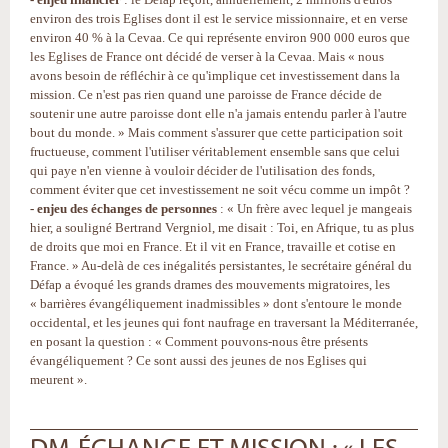
environ des trois Eglises dont il est le service missionnaire, et en verse
environ 40 % à la Cevaa. Ce qui représente environ 900 000 euros que
les Eglises de France ont décidé de verser à la Cevaa. Mais « nous
avons besoin de réfléchir à ce qu'implique cet investissement dans la
mission. Ce n'est pas rien quand une paroisse de France décide de
soutenir une autre paroisse dont elle n'a jamais entendu parler à l'autre
bout du monde. » Mais comment s'assurer que cette participation soit
fructueuse, comment l'utiliser véritablement ensemble sans que celui
qui paye n'en vienne à vouloir décider de l'utilisation des fonds,
comment éviter que cet investissement ne soit vécu comme un impôt ?
- enjeu des échanges de personnes
: « Un frère avec lequel je mangeais
hier, a souligné Bertrand Vergniol, me disait : Toi, en Afrique, tu as plus
de droits que moi en France. Et il vit en France, travaille et cotise en
France. » Au-delà de ces inégalités persistantes, le secrétaire général du
Défap a évoqué les grands drames des mouvements migratoires, les
« barrières évangéliquement inadmissibles » dont s'entoure le monde
occidental, et les jeunes qui font naufrage en traversant la Méditerranée,
en posant la question : « Comment pouvons-nous être présents
évangéliquement ? Ce sont aussi des jeunes de nos Eglises qui
meurent ».