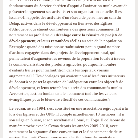
fondamentaux du Service chrétien d'appui à l'animation rurale avant de
présenter longuement ses activités et son organisation actuelle. Il est
issu, a-t-il rappelé, des activités d'un réseau de personnes au sein du
Défap, actives dans le développement en lien avec des Eglises
d'Afrique, et qui étaient confrontées à des questions communes. Et
notamment au problème du
décalage entre la réussite de projets de
développement, et leurs retombées réelles
au sein de la population.
Exemple : quand des missions se traduisaient par un grand nombre
d'actions engagées dans des projets de développement rural, qui
permettaient d'augmenter les revenus de la population locale à travers
la commercialisation des produits agricoles, pourquoi le nombre
d'enfants traités pour malnutrition dans les hôpitaux voisins
augmentait-il ? Des décalages qui avaient poussé les futurs initiateurs
du Secaar à se poser la question de l'adéquation entre les objectifs de
développement, et leurs retombées au sein des communautés rurales.
Avec cette question fondamentale : comment traduire les valeurs
évangéliques pour le bien-être effectif de ces communautés ?
Le Secaar, né en 1994, s'est constitué en une association regroupant à la
fois des Eglises et des ONG. Il compte actuellement 18 membres ; il a
son siège en Suisse, et son secrétariat à Lomé, au Togo. Il collabore de
manière proche avec la Cevaa depuis les années 2009-2010, avec
notamment la signature d'une convention et le financement de deux
postes d'envoyés Cevaa pour assurer les fonctions de secrétaires