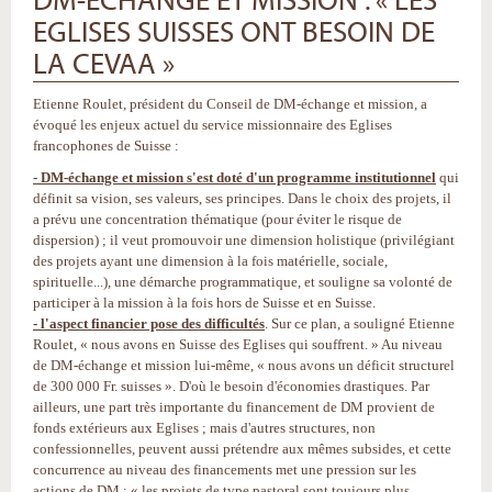
DM-ÉCHANGE ET MISSION : « LES
EGLISES SUISSES ONT BESOIN DE
LA CEVAA »
Etienne Roulet, président du Conseil de DM-échange et mission, a
évoqué les enjeux actuel du service missionnaire des Eglises
francophones de Suisse :
- DM-échange et mission s'est doté d'un programme institutionnel
qui
définit sa vision, ses valeurs, ses principes. Dans le choix des projets, il
a prévu une concentration thématique (pour éviter le risque de
dispersion) ; il veut promouvoir une dimension holistique (privilégiant
des projets ayant une dimension à la fois matérielle, sociale,
spirituelle...), une démarche programmatique, et souligne sa volonté de
participer à la mission à la fois hors de Suisse et en Suisse.
- l'aspect financier pose des difficultés
. Sur ce plan, a souligné Etienne
Roulet, « nous avons en Suisse des Eglises qui souffrent. » Au niveau
de DM-échange et mission lui-même, « nous avons un déficit structurel
de 300 000 Fr. suisses ». D'où le besoin d'économies drastiques. Par
ailleurs, une part très importante du financement de DM provient de
fonds extérieurs aux Eglises ; mais d'autres structures, non
confessionnelles, peuvent aussi prétendre aux mêmes subsides, et cette
concurrence au niveau des financements met une pression sur les
actions de DM : « les projets de type pastoral sont toujours plus