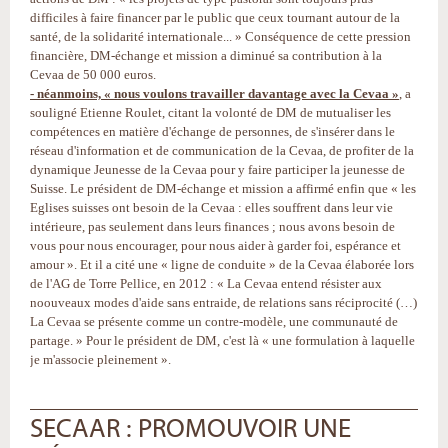
difficiles à faire financer par le public que ceux tournant autour de la
santé, de la solidarité internationale... » Conséquence de cette pression
financière, DM-échange et mission a diminué sa contribution à la
Cevaa de 50 000 euros.
- néanmoins, « nous voulons travailler davantage avec la Cevaa »
, a
souligné Etienne Roulet, citant la volonté de DM de mutualiser les
compétences en matière d'échange de personnes, de s'insérer dans le
réseau d'information et de communication de la Cevaa, de profiter de la
dynamique Jeunesse de la Cevaa pour y faire participer la jeunesse de
Suisse. Le président de DM-échange et mission a affirmé enfin que « les
Eglises suisses ont besoin de la Cevaa : elles souffrent dans leur vie
intérieure, pas seulement dans leurs finances ; nous avons besoin de
vous pour nous encourager, pour nous aider à garder foi, espérance et
amour ». Et il a cité une « ligne de conduite » de la Cevaa élaborée lors
de l'AG de Torre Pellice, en 2012 : « La Cevaa entend résister aux
noouveaux modes d'aide sans entraide, de relations sans réciprocité (…)
La Cevaa se présente comme un contre-modèle, une communauté de
partage. » Pour le président de DM, c'est là « une formulation à laquelle
je m'associe pleinement ».
SECAAR : PROMOUVOIR UNE