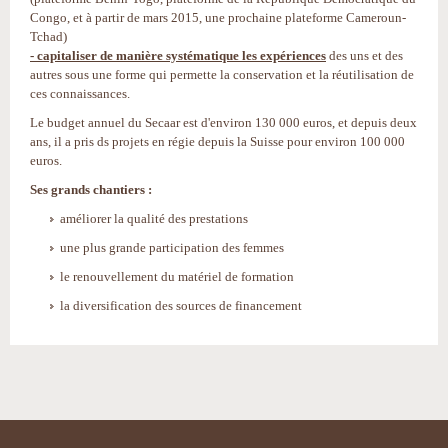
Congo, et à partir de mars 2015, une prochaine plateforme Cameroun-
Tchad)
- capitaliser de manière systématique les expériences
des uns et des
autres sous une forme qui permette la conservation et la réutilisation de
ces connaissances.
Le budget annuel du Secaar est d'environ 130 000 euros, et depuis deux
ans, il a pris ds projets en régie depuis la Suisse pour environ 100 000
euros.
Ses grands chantiers :
améliorer la qualité des prestations
une plus grande participation des femmes
le renouvellement du matériel de formation
la diversification des sources de financement
Actions
sur
le
document