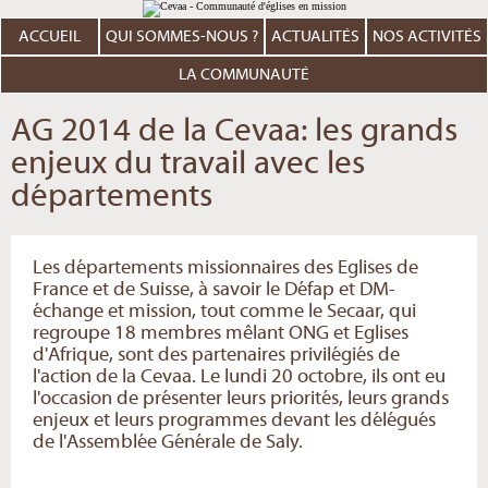
Aller
Outils
au
personnels
contenu.
ACCUEIL
QUI SOMMES-NOUS ?
ACTUALITÉS
NOS ACTIVITÉS
|
Aller
à
LA COMMUNAUTÉ
la
navigation
AG 2014 de la Cevaa: les grands
enjeux du travail avec les
départements
Les départements missionnaires des Eglises de
France et de Suisse, à savoir le Défap et DM-
échange et mission, tout comme le Secaar, qui
regroupe 18 membres mêlant ONG et Eglises
d'Afrique, sont des partenaires privilégiés de
l'action de la Cevaa. Le lundi 20 octobre, ils ont eu
l'occasion de présenter leurs priorités, leurs grands
enjeux et leurs programmes devant les délégués
de l'Assemblée Générale de Saly.