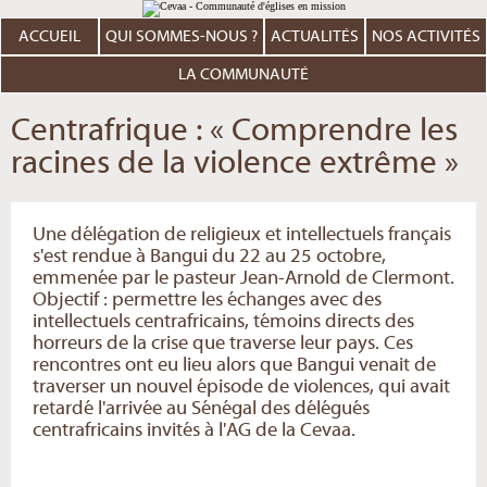
Aller
Outils
au
personnels
contenu.
ACCUEIL
QUI SOMMES-NOUS ?
ACTUALITÉS
NOS ACTIVITÉS
|
Aller
à
LA COMMUNAUTÉ
la
navigation
Centrafrique : « Comprendre les
racines de la violence extrême »
Une délégation de religieux et intellectuels français
s'est rendue à Bangui du 22 au 25 octobre,
emmenée par le pasteur Jean-Arnold de Clermont.
Objectif : permettre les échanges avec des
intellectuels centrafricains, témoins directs des
horreurs de la crise que traverse leur pays. Ces
rencontres ont eu lieu alors que Bangui venait de
traverser un nouvel épisode de violences, qui avait
retardé l'arrivée au Sénégal des délégués
centrafricains invités à l'AG de la Cevaa.