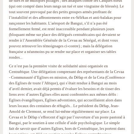
de tués et de multiples pillages ; des attaques contre les Casques bleus
(qui ont compté dans leurs rangs un tué et une vingtaine de blessés). Le
tout souvent provoqué par des petits groupes armés profitant de
l’instabilité et des affrontements entre ex-Sélékas et anti-balakas pour
rançonner les habitants. L’aéroport de Bangui, s’il n’a pas été
formellement fermé, est resté inaccessible pendant plusieurs jours
(bloquant même sur place des délégués centrafricains qui devaient se
rendre à l’Assemblée Générale de la Cevaa au Sénégal, et dont vous
pouvez retrouver les témoignages ci-contre) ; mais la délégation
française a néanmoins pu se rendre sur place et organiser ses tables
rondes...
Ce n’est pas la première visite de solidarité ainsi organisée en
Centrafrique. Une délégation comprenant des représentants de la Cevaa
- Communauté d’Eglises en mission, du Défap et de la Ceta (Conférence
des Eglises de toute l’Afrique), qui s’était rendue à Bangui au mois
d’avril dernier, avait déjà permis d’évaluer les besoins et de tisser des
liens avec d’autres Eglises elles aussi confrontées aux mêmes défis :
Eglises évangéliques, Eglises adventistes, qui accueillaient alors dans
leurs locaux des centaines de réfugiés... Le président du Défap, Jean-
Arnold de Clermont, se rend lui-même régulièrement sur place. La
Cevaa et le Défap s’efforcent d’agir par l’ouverture d’un poste pastoral à
Bangui, par le soutien à une cellule d’aide psychologique. Le simple
fait de savoir que d’autres Eglises, hors de Centrafrique, les portent dans