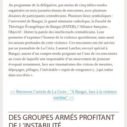
Au programme de la délégation, pas moins de cinq tables rondes
organisées en trois journées denses de rencontres, avec plusieurs
dizaines de participants centrafricains. Plusieurs lieux symboliques :
l’université de Bangui, le grand séminaire catholique, la Faculté de
Théologie Évangélique de Bangui (FATEB), l’Alliance française...
Objectif : libérer la parole des intellectuels centrafricains. Leur
permettre d’exprimer l’horreur de la violence quotidienne, mais aussi
les raisons profondes de cette violence. Ces rencontres ont été suivies
par un journaliste de La Croix, Laurent Larcher, envoyé spécial à
Bangui, auteur d’un compte-rendu poignant sur l’une de ces rencontres
au cours de laquelle une responsable d’un mouvement de jeunesse
évoquait notamment, face aux traumatismes des visions de meurtres,
dépeçages, pillages, l’inévitable « esprit de vengeance (...) qui traîne
dans nos têtes ».
>> Retrouvez l’article de La Croix : "A Bangui, face à la violence
extrême" <<
DES GROUPES ARMÉS PROFITANT
DE L’INSTABILITÉ