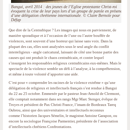
Bangui, avril 2014 : des jeunes de l’Eglise protestante Christ-roi
évoquent la crise de leur pays lors d’un groupe de parole en présence
d’une délégation chrétienne internationale. © Claire Bernole pour
Défap
Que dire de la Centrafrique ? Les images qui nous en parviennent, de
manière sporadique et à l’occasion de l’une ou l’autre bouffée de
violences, sont souvent d’une horreur qui laisse sans voix. Dans la
plupart des cas, elles sont analysées sous le seul angle du conflit
interreligieux - angle caricatural, laissant de côté une bonne partie des
causes qui ont produit le chaos centrafricain, et contre lequel
s’insurgent les responsables religieux centrafricains eux-mêmes. Mais le
spectacle de la violence semble un défi à l’analyse, à la compréhension,
et même à toute volonté d’apporter une aide.
C’est pour « comprendre les racines de la violence extrême » qu’une
délégation de religieux et intellectuels français s’est rendue à Bangui
du 22 au 25 octobre. Emmenée par le pasteur Jean-Arnold de Clermont,
elle comptait notamment dans ses rangs Mgr Marc Stenger, évêque de
Troyes et président de Pax Christi France, l’imam de Bordeaux Tareq
Oubrou, ainsi que des universitaires et intellectuels reconnus
comme l’historien Jacques Sémelin, le magistrat Antoine Garapon, ou
encore la sociologue Françoise Parmentier, présidente de l’association
d’intellectuels chrétiens Confrontations.