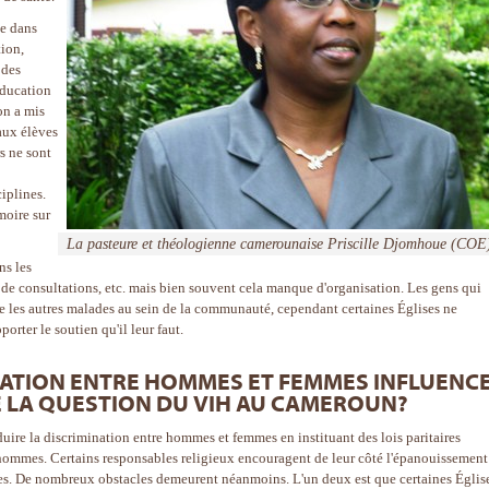
ve dans
tion,
 des
'éducation
 on a mis
aux élèves
s ne sont
ciplines.
moire sur
La pasteure et théologienne camerounaise Priscille Djomhoue (COE
ns les
 de consultations, etc. mais bien souvent cela manque d'organisation. Les gens qui
me les autres malades au sein de la communauté, cependant certaines Églises ne
rter le soutien qu'il leur faut.
ATION ENTRE HOMMES ET FEMMES INFLUENCE
E LA QUESTION DU VIH AU CAMEROUN?
ire la discrimination entre hommes et femmes en instituant des lois paritaires
ommes. Certains responsables religieux encouragent de leur côté l'épanouissement
s. De nombreux obstacles demeurent néanmoins. L'un deux est que certaines Églis