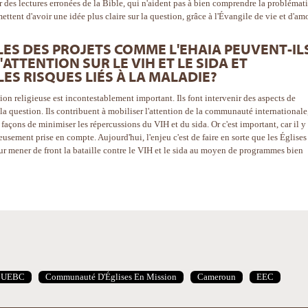
r des lectures erronées de la Bible, qui n'aident pas à bien comprendre la problémat
mettent d'avoir une idée plus claire sur la question, grâce à l'Évangile de vie et d'am
ES DES PROJETS COMME L'EHAIA PEUVENT-IL
ATTENTION SUR LE VIH ET LE SIDA ET
ES RISQUES LIÉS À LA MALADIE?
tion religieuse est incontestablement important. Ils font intervenir des aspects de
r la question. Ils contribuent à mobiliser l'attention de la communauté internationale
façons de minimiser les répercussions du VIH et du sida. Or c'est important, car il y
eusement prise en compte. Aujourd'hui, l'enjeu c'est de faire en sorte que les Églises
ur mener de front la bataille contre le VIH et le sida au moyen de programmes bien
UEBC
Communauté D'Églises En Mission
Cameroun
EEC