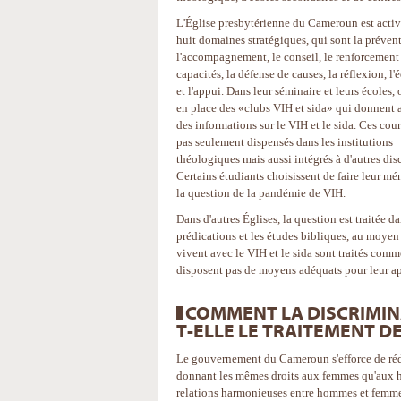
L'Église presbytérienne du Cameroun est acti
huit domaines stratégiques, qui sont la préven
l'accompagnement, le conseil, le renforcement
capacités, la défense de causes, la réflexion, l
et l'appui. Dans leur séminaire et leurs écoles,
en place des «clubs VIH et sida» qui donnent 
des informations sur le VIH et le sida. Ces cour
pas seulement dispensés dans les institutions
théologiques mais aussi intégrés à d'autres dis
Certains étudiants choisissent de faire leur mé
la question de la pandémie de VIH.
Dans d'autres Églises, la question est traitée da
prédications et les études bibliques, au moyen
vivent avec le VIH et le sida sont traités com
disposent pas de moyens adéquats pour leur appo
COMMENT LA DISCRIMIN
T-ELLE LE TRAITEMENT D
Le gouvernement du Cameroun s'efforce de rédu
donnant les mêmes droits aux femmes qu'aux h
relations harmonieuses entre hommes et femme