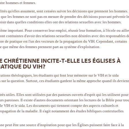
entre hommes et femmes.
ités qu'elles assument, sont censées suivre les décisions que prennent les hommes.
t que les femmes ne sont pas en mesure de prendre des décisions pouvant prévenir l
isir dans quelles conditions elles ont des relations sexuelles avec les hommes.
me important. Pour conserver leur emploi, réussir leur formation, à l'école ou aille
ont contraintes d'avoir des relations sexuelles non désirées avec des responsables d
nre de pratique est l'un des vecteurs de la propagation du VIH. Cependant, certains
à ce que même des femmes prennent part au système d'exploitation.
CHRÉTIENNE INCITE-T-ELLE LES ÉGLISES À
MATIQUE DU VIH?
utions théologiques, les étudiants qui font leur mémoire sur le VIH et le sida
es sur la question. Surtout, ces étudiants gardent la même approche quand ils devien
ès utiles. Elles sont utilisées par des pasteurs ouverts d'esprit qui les utilisent pour
rs paroisses. Il existe d'autres documents orientant les lectures de la Bible pour tro
le VIH et le sida. Les documents qui tiennent compte des aspects culturels et
 propagation de la maladie. Il s'agit notamment des études bibliques contextuelles
ne peut être une source d'inspiration pour que les Églises puissent faire face à la