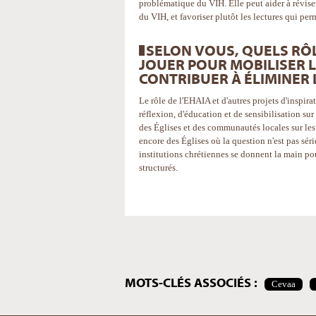
problématique du VIH. Elle peut aider à révise
du VIH, et favoriser plutôt les lectures qui per
SELON VOUS, QUELS RÔL
JOUER POUR MOBILISER L'
CONTRIBUER À ÉLIMINER L
Le rôle de l'EHAIA et d'autres projets d'inspira
réflexion, d'éducation et de sensibilisation su
des Églises et des communautés locales sur les 
encore des Églises où la question n'est pas séri
institutions chrétiennes se donnent la main po
structurés.
Actions
sur
le
document
MOTS-CLÉS ASSOCIÉS :
Cevaa