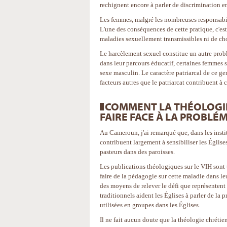
rechignent encore à parler de discrimination 
Les femmes, malgré les nombreuses responsabil
L'une des conséquences de cette pratique, c'es
maladies sexuellement transmissibles ni de cho
Le harcèlement sexuel constitue un autre problè
dans leur parcours éducatif, certaines femmes s
sexe masculin. Le caractère patriarcal de ce ge
facteurs autres que le patriarcat contribuent 
COMMENT LA THÉOLOGIE 
FAIRE FACE À LA PROBLÉ
Au Cameroun, j'ai remarqué que, dans les instit
contribuent largement à sensibiliser les Églis
pasteurs dans des paroisses.
Les publications théologiques sur le VIH sont tr
faire de la pédagogie sur cette maladie dans leu
des moyens de relever le défi que représentent 
traditionnels aident les Églises à parler de la
utilisées en groupes dans les Églises.
Il ne fait aucun doute que la théologie chrétien