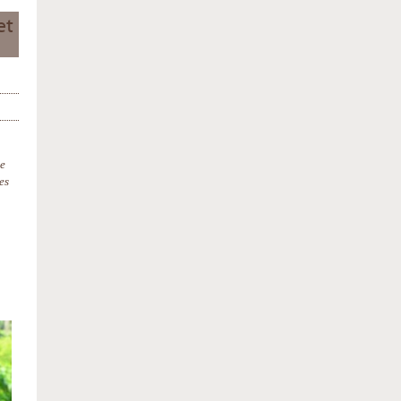
et
le
es