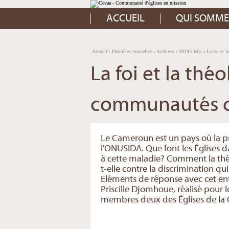
Aller
Outils
au
personnels
contenu.
ACCUEIL
QUI SOMME
|
Aller
à
la
navigation
Accueil
›
Dernières nouvelles
›
Archives
›
2014
›
Mai
›
La foi et 
La foi et la thé
communautés co
Le Cameroun est un pays où la pr
l'ONUSIDA. Que font les Églises 
à cette maladie? Comment la théo
t-elle contre la discrimination q
Eléments de réponse avec cet en
Priscille Djomhoue, réalisé pour
membres deux des Églises de la 