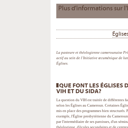
Plus d'informations sur l
Églis
La pasteure et théologienne camerounaise Prisc
actif au sein de l’Initiative œcuménique de lu
Églises.
QUE FONT LES ÉGLISES
VIH ET DU SIDA?
La question du VIH est traitée de différentes f
selon les Églises au Cameroun. Certaines Égli
mis en place des programmes bien structurés. 
exemple, l'Église presbytérienne du Cameroun 
par l'intermédiaire de ses paroisses, d'un sémin
théologique, d'écoles secondaires et de centres