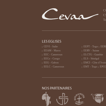
C
CS
Te
LES EGLISES
CEVI - Italie
EEPT - Togo
EERF
EEAM - Maroc
EERV - Suisse
EEC - Cameroun
ELCTG - Gambie
EECo - Congo
ELS - Sénégal
EEG - Gabon
EMCI - Côte d’Ivoi
EELC - Cameroun
EMT - Togo
EPCG
NOS PARTENAIRES