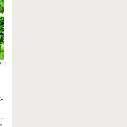
)
-
 de
es