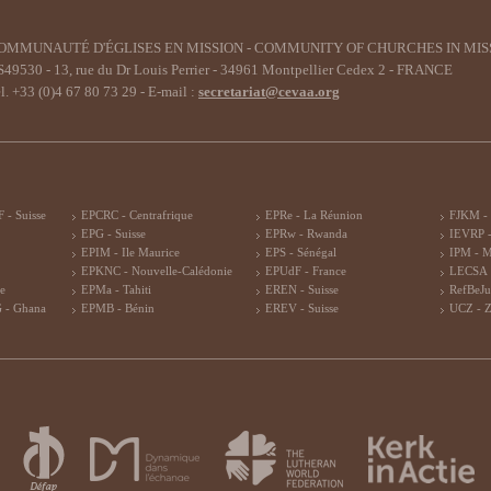
OMMUNAUTÉ D'ÉGLISES EN MISSION - COMMUNITY OF CHURCHES IN MIS
49530 - 13, rue du Dr Louis Perrier - 34961 Montpellier Cedex 2 - FRANCE
l. +33 (0)4 67 80 73 29 - E-mail :
secretariat@cevaa.org
 - Suisse
EPCRC - Centrafrique
EPRe - La Réunion
FJKM -
EPG - Suisse
EPRw - Rwanda
IEVRP -
EPIM - Ile Maurice
EPS - Sénégal
IPM - 
EPKNC - Nouvelle-Calédonie
EPUdF - France
LECSA 
re
EPMa - Tahiti
EREN - Suisse
RefBeJu
 - Ghana
EPMB - Bénin
EREV - Suisse
UCZ - 