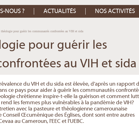
S-NOUS ?
ACTUALITÉS
NOS ACTIVITÉS
la théologie pour guérir les communautés confrontées au VIH et sida
ologie pour guérir les
nfrontées au VIH et sida
évalence du VIH et du sida est élevée, d'après un rapport 
dans ce pays pour aider à guérir les communautés confronté
logie chrétienne inspire-t-elle la guérison et comment lutt
ui rend les femmes plus vulnérables à la pandémie de VIH?
tretien avec la pasteure et théologienne camerounaise
 le Conseil Œcuménique des Églises, dont sont entre autres
Cevaa au Cameroun, l'EEC et l'UEBC.