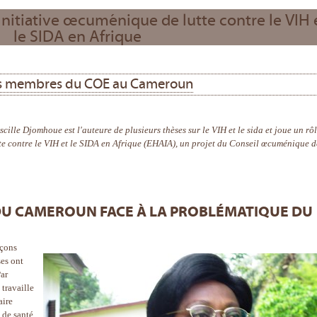
'Initiative œcuménique de lutte contre le VIH 
le SIDA en Afrique
es membres du COE au Cameroun
ille Djomhoue est l'auteure de plusieurs thèses sur le VIH et le sida et joue un rô
tte contre le VIH et le SIDA en Afrique (EHAIA), un projet du Conseil œcuménique d
 DU CAMEROUN FACE À LA PROBLÉMATIQUE DU
açons
ses ont
Par
travaille
aire
 de santé.