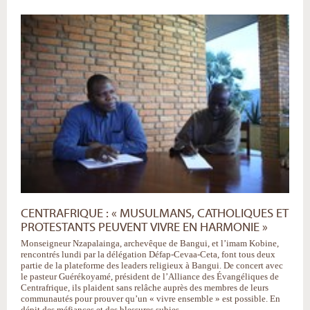
CENTRAFRIQUE : « MUSULMANS, CATHOLIQUES ET
PROTESTANTS PEUVENT VIVRE EN HARMONIE »
Monseigneur Nzapalainga, archevêque de Bangui, et l’imam Kobine,
rencontrés lundi par la délégation Défap-Cevaa-Ceta, font tous deux
partie de la plateforme des leaders religieux à Bangui. De concert avec
le pasteur Guérékoyamé, président de l’Alliance des Évangéliques de
Centrafrique, ils plaident sans relâche auprès des membres de leurs
communautés pour prouver qu’un « vivre ensemble » est possible. En
dépit des méfiances et des blessures subies.