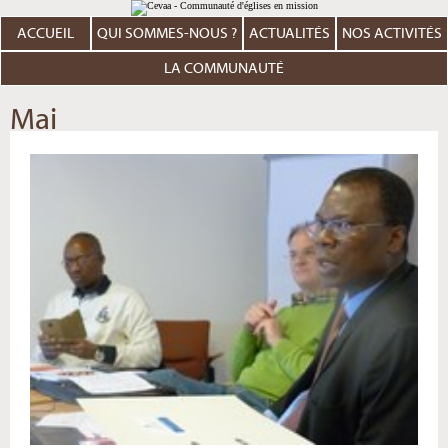
Aller
Outils
au
personnels
contenu.
ACCUEIL
QUI SOMMES-NOUS ?
ACTUALITÉS
NOS ACTIVITÉS
|
Aller
à
LA COMMUNAUTÉ
la
navigation
Mai