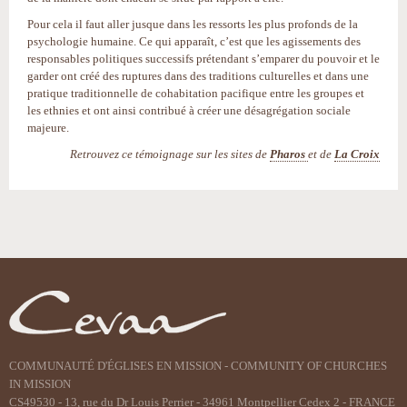
Pour cela il faut aller jusque dans les ressorts les plus profonds de la
psychologie humaine. Ce qui apparaît, c’est que les agissements des
responsables politiques successifs prétendant s’emparer du pouvoir et le
garder ont créé des ruptures dans des traditions culturelles et dans une
pratique traditionnelle de cohabitation pacifique entre les groupes et
les ethnies et ont ainsi contribué à créer une désagrégation sociale
majeure.
Retrouvez ce témoignage sur les sites de
Pharos
et de
La Croix
Actions
sur
le
document
COMMUNAUTÉ D'ÉGLISES EN MISSION - COMMUNITY OF CHURCHES
IN MISSION
CS49530 - 13, rue du Dr Louis Perrier - 34961 Montpellier Cedex 2 - FRANCE