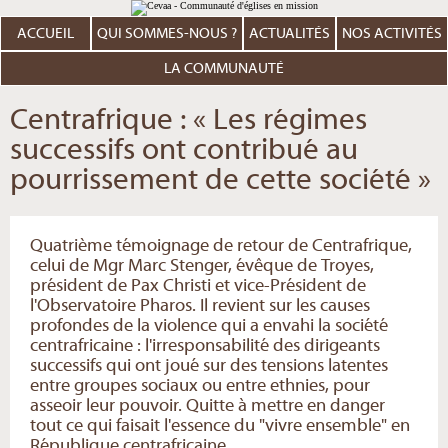
Aller
Outils
au
personnels
contenu.
ACCUEIL
QUI SOMMES-NOUS ?
ACTUALITÉS
NOS ACTIVITÉS
|
Aller
à
LA COMMUNAUTÉ
la
navigation
Centrafrique : « Les régimes
successifs ont contribué au
pourrissement de cette société »
Quatrième témoignage de retour de Centrafrique,
celui de Mgr Marc Stenger, évêque de Troyes,
président de Pax Christi et vice-Président de
l'Observatoire Pharos. Il revient sur les causes
profondes de la violence qui a envahi la société
centrafricaine : l'irresponsabilité des dirigeants
successifs qui ont joué sur des tensions latentes
entre groupes sociaux ou entre ethnies, pour
asseoir leur pouvoir. Quitte à mettre en danger
tout ce qui faisait l'essence du "vivre ensemble" en
République centrafricaine.