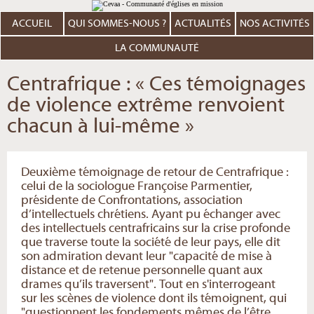
Aller
Outils
au
personnels
contenu.
ACCUEIL
QUI SOMMES-NOUS ?
ACTUALITÉS
NOS ACTIVITÉS
|
Aller
à
LA COMMUNAUTÉ
la
navigation
Centrafrique : « Ces témoignages
de violence extrême renvoient
chacun à lui-même »
Deuxième témoignage de retour de Centrafrique :
celui de la sociologue Françoise Parmentier,
présidente de Confrontations, association
d’intellectuels chrétiens. Ayant pu échanger avec
des intellectuels centrafricains sur la crise profonde
que traverse toute la société de leur pays, elle dit
son admiration devant leur "capacité de mise à
distance et de retenue personnelle quant aux
drames qu’ils traversent". Tout en s'interrogeant
sur les scènes de violence dont ils témoignent, qui
"questionnent les fondements mêmes de l’être