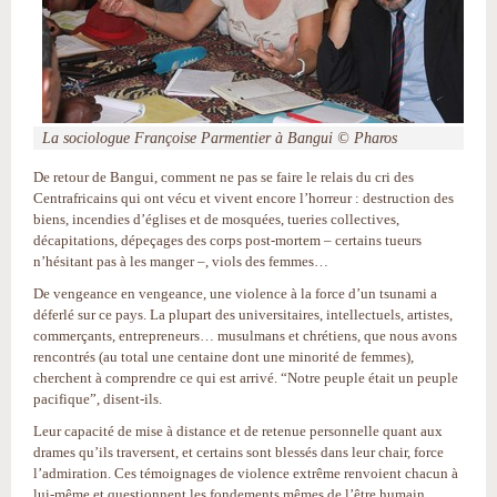
La sociologue Françoise Parmentier à Bangui © Pharos
De retour de Bangui, comment ne pas se faire le relais du cri des
Centrafricains qui ont vécu et vivent encore l’horreur : destruction des
biens, incendies d’églises et de mosquées, tueries collectives,
décapitations, dépeçages des corps post-mortem – certains tueurs
n’hésitant pas à les manger –, viols des femmes…
De vengeance en vengeance, une violence à la force d’un tsunami a
déferlé sur ce pays. La plupart des universitaires, intellectuels, artistes,
commerçants, entrepreneurs… musulmans et chrétiens, que nous avons
rencontrés (au total une centaine dont une minorité de femmes),
cherchent à comprendre ce qui est arrivé. “Notre peuple était un peuple
pacifique”, disent-ils.
Leur capacité de mise à distance et de retenue personnelle quant aux
drames qu’ils traversent, et certains sont blessés dans leur chair, force
l’admiration. Ces témoignages de violence extrême renvoient chacun à
lui-même et questionnent les fondements mêmes de l’être humain.