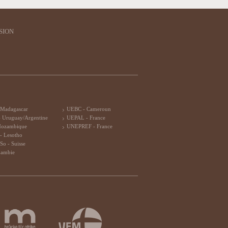
SION
 Madagascar
UEBC - Cameroun
 Uruguay/Argentine
UEPAL - France
Mozambique
UNEPREF - France
- Lesotho
So - Suisse
Zambie