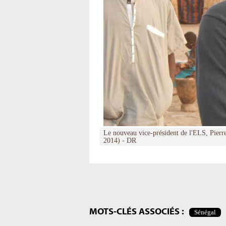
Le nouveau vice-président de l'ELS, Pierr
2014) - DR
Actions
sur
le
document
MOTS-CLÉS ASSOCIÉS :
Sénégal