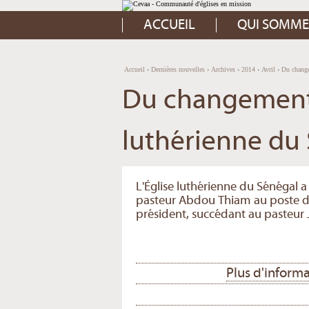
Aller
Outils
au
personnels
contenu.
ACCUEIL
QUI SOMME
|
Aller
à
la
navigation
Accueil
›
Dernières nouvelles
›
Archives
›
2014
›
Avril
›
Du change
Du changement à
luthérienne du
L'Église luthérienne du Sénégal
pasteur Abdou Thiam au poste de
président, succédant au pasteur 
Plus d'informa