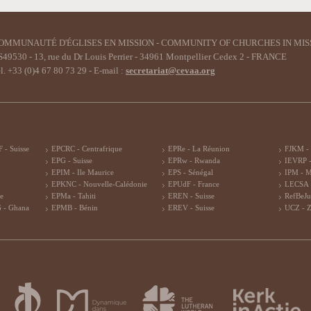
OMMUNAUTÉ D'ÉGLISES EN MISSION - COMMUNITY OF CHURCHES IN MIS
49530 - 13, rue du Dr Louis Perrier - 34961 Montpellier Cedex 2 - FRANCE
l. +33 (0)4 67 80 73 29 - E-mail :
secretariat@cevaa.org
 - Suisse
EPCRC - Centrafrique
EPRe - La Réunion
FJKM -
EPG - Suisse
EPRw - Rwanda
IEVRP -
EPIM - Ile Maurice
EPS - Sénégal
IPM - 
EPKNC - Nouvelle-Calédonie
EPUdF - France
LECSA 
re
EPMa - Tahiti
EREN - Suisse
RefBeJu
 - Ghana
EPMB - Bénin
EREV - Suisse
UCZ - 