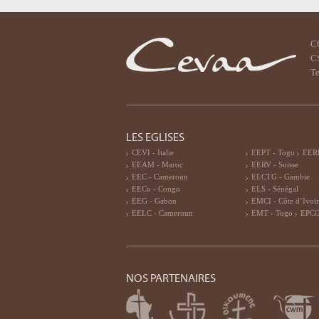
C
CS
Te
LES EGLISES
CEVI - Italie
EEPT - Togo
EERF
EEAM - Maroc
EERV - Suisse
EEC - Cameroun
ELCTG - Gambie
EECo - Congo
ELS - Sénégal
EEG - Gabon
EMCI - Côte d’Ivoi
EELC - Cameroun
EMT - Togo
EPCG
NOS PARTENAIRES