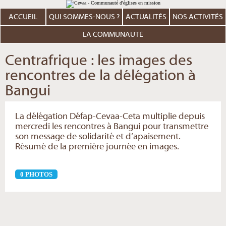
Aller
Outils
au
personnels
contenu.
ACCUEIL
QUI SOMMES-NOUS ?
ACTUALITÉS
NOS ACTIVITÉS
|
Aller
à
LA COMMUNAUTÉ
la
navigation
Centrafrique : les images des
rencontres de la délégation à
Bangui
La délégation Défap-Cevaa-Ceta multiplie depuis
mercredi les rencontres à Bangui pour transmettre
son message de solidarité et d’apaisement.
Résumé de la première journée en images.
0 PHOTOS
Actions
sur
le