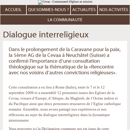
Aller
Outils
au
personnels
contenu.
ACCUEIL
QUI SOMMES-NOUS ?
ACTUALITÉS
NOS ACTIVITÉS
|
Aller
à
LA COMMUNAUTÉ
la
navigation
Dialogue interreligieux
Dans le prolongement de la Caravane pour la paix,
la 5ème AG de la Cevaa à Neuchâtel (Suisse) a
confirmé l'importance d’une consultation
théologique sur la thématique de la «Rencontre
avec nos voisins d’autres convictions religieuses».
Cette consultation a eu lieu à Rome (Italie), entre le 7 et le 12
septembre 2009 et a rassemblé 12 personnes issues des Eglises de la
Cevaa, venues d’Europe, d’Afrique, du Maghreb, de l’Océan indien et
du Pacifique ainsi que deux personnes ressources de l’Eglise catholique
romaine. Ensemble, nous avons partagé nos expériences et nos
réflexions au sujet du dialogue interreligieux dans la dynamique
missionnaire.
Vous trouverez ici la Déclaration commune qui est issue de cette