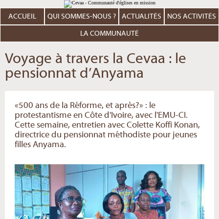
Aller
Outils
au
personnels
contenu.
ACCUEIL
QUI SOMMES-NOUS ?
ACTUALITÉS
NOS ACTIVITÉS
|
Aller
à
LA COMMUNAUTÉ
la
navigation
Voyage à travers la Cevaa : le
pensionnat d’Anyama
«500 ans de la Réforme, et après?» : le
protestantisme en Côte d'Ivoire, avec l'EMU-CI.
Cette semaine, entretien avec Colette Koffi Konan,
directrice du pensionnat méthodiste pour jeunes
filles Anyama.