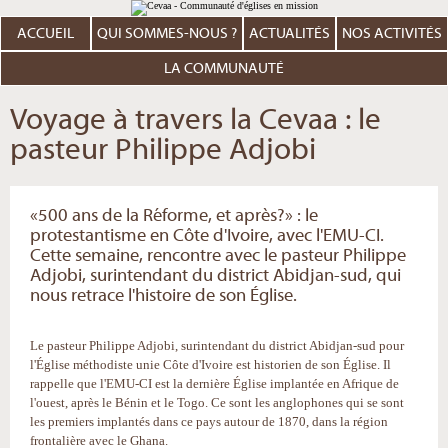
Aller
Outils
au
personnels
contenu.
ACCUEIL
QUI SOMMES-NOUS ?
ACTUALITÉS
NOS ACTIVITÉS
|
Aller
à
LA COMMUNAUTÉ
la
navigation
Voyage à travers la Cevaa : le
pasteur Philippe Adjobi
«500 ans de la Réforme, et après?» : le
protestantisme en Côte d'Ivoire, avec l'EMU-CI.
Cette semaine, rencontre avec le pasteur Philippe
Adjobi, surintendant du district Abidjan-sud, qui
nous retrace l'histoire de son Église.
Le pasteur Philippe Adjobi, surintendant du district Abidjan-sud pour
l'Église méthodiste unie Côte d'Ivoire est historien de son Église. Il
rappelle que l'EMU-CI est la dernière Église implantée en Afrique de
l'ouest, après le Bénin et le Togo. Ce sont les anglophones qui se sont
les premiers implantés dans ce pays autour de 1870, dans la région
frontalière avec le Ghana.