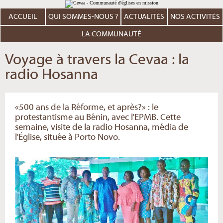
Aller
Outils
au
personnels
contenu.
ACCUEIL
QUI SOMMES-NOUS ?
ACTUALITÉS
NOS ACTIVITÉS
|
Aller
à
LA COMMUNAUTÉ
la
navigation
Voyage à travers la Cevaa : la
radio Hosanna
«500 ans de la Réforme, et après?» : le
protestantisme au Bénin, avec l'EPMB. Cette
semaine, visite de la radio Hosanna, média de
l'Église, située à Porto Novo.