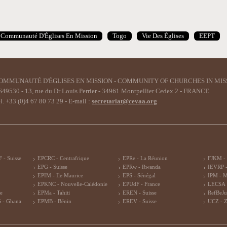
Communauté D'Églises En Mission
Togo
Vie Des Églises
EEPT
OMMUNAUTÉ D'ÉGLISES EN MISSION - COMMUNITY OF CHURCHES IN MIS
49530 - 13, rue du Dr Louis Perrier - 34961 Montpellier Cedex 2 - FRANCE
l. +33 (0)4 67 80 73 29 - E-mail :
secretariat@cevaa.org
 - Suisse
EPCRC - Centrafrique
EPRe - La Réunion
FJKM -
EPG - Suisse
EPRw - Rwanda
IEVRP -
EPIM - Ile Maurice
EPS - Sénégal
IPM - 
EPKNC - Nouvelle-Calédonie
EPUdF - France
LECSA 
re
EPMa - Tahiti
EREN - Suisse
RefBeJu
 - Ghana
EPMB - Bénin
EREV - Suisse
UCZ - 