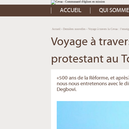
Aller
Outils
au
personnels
contenu.
ACCUEIL
QUI SOMME
|
Aller
à
la
navigation
Accueil
›
Dernières nouvelles
›
Voyage à travers la Cevaa : l’ensei
Voyage à traver
protestant au 
«500 ans de la Réforme, et après?
nous nous entretenons avec le di
Degbovi.