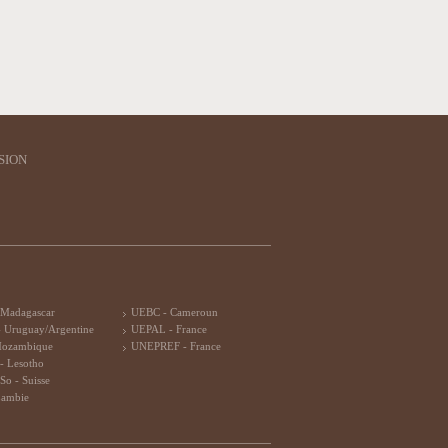
SION
 Madagascar
UEBC - Cameroun
 Uruguay/Argentine
UEPAL - France
Mozambique
UNEPREF - France
- Lesotho
So - Suisse
Zambie